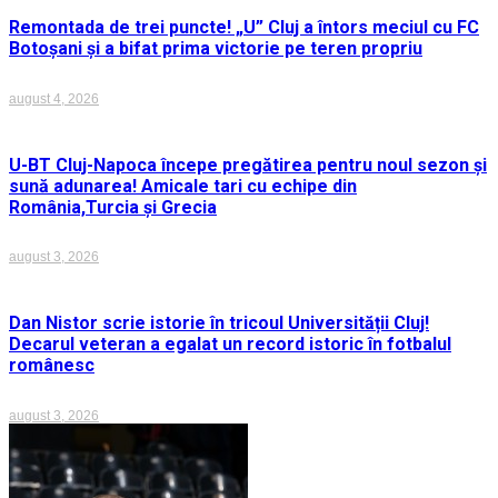
Remontada de trei puncte! „U” Cluj a întors meciul cu FC
Botoșani și a bifat prima victorie pe teren propriu
august 4, 2026
U-BT Cluj-Napoca începe pregătirea pentru noul sezon și
sună adunarea! Amicale tari cu echipe din
România,Turcia și Grecia
august 3, 2026
Dan Nistor scrie istorie în tricoul Universității Cluj!
Decarul veteran a egalat un record istoric în fotbalul
românesc
august 3, 2026