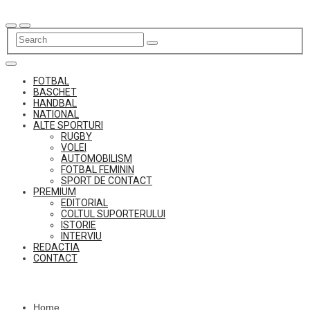
Skip
to
content
FOTBAL
BASCHET
HANDBAL
NATIONAL
ALTE SPORTURI
RUGBY
VOLEI
AUTOMOBILISM
FOTBAL FEMININ
SPORT DE CONTACT
PREMIUM
EDITORIAL
COLTUL SUPORTERULUI
ISTORIE
INTERVIU
REDACTIA
CONTACT
Home