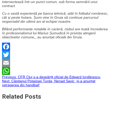
intersectează într-un punct comun, sub forma semnării unui
contract.
Cu o vastă experiență pe banca tehnică, atât în fotbalul românesc,
cât și peste hotare, Șumi vine în Gruia să continue parcursul
respectabil din ultimii ani al echipei noastre.
Bifând performanțe notabile în carieră, clubul are toată încrederea
în profesionalismul lui Marius Șumudică în privința atingerii
obiectivelor comune
„, au anunțat oficialii din Gruia.
Facebook
Twitter
Email
Navigare
Previous:
CFR Cluj s-a despărțit oficial de Edward Iordănescu
WhatsApp
Next:
Căpitanul Potaissei Turda, Nenad Savic, și-a anunțat
retragerea din handbal!
în
Related Posts
articole