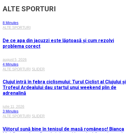
ALTE SPORTURI
8 Minutes
ALTE SPORTURI
De ce apa din jacuzzi este lăptoasă și cum rezolvi
problema corect
august 5, 2026
4 Minutes
ALTE SPORTURI
SLIDER
Clujul intră în febra ciclismului: Turul Ciclist al Clujului și
Trofeul Ardealului dau startul unui weekend plin de
adrenalină
iulie 11, 2026
3 Minutes
ALTE SPORTURI
SLIDER
Viitorul sună bine în tenisul de masă românesc! Bianca