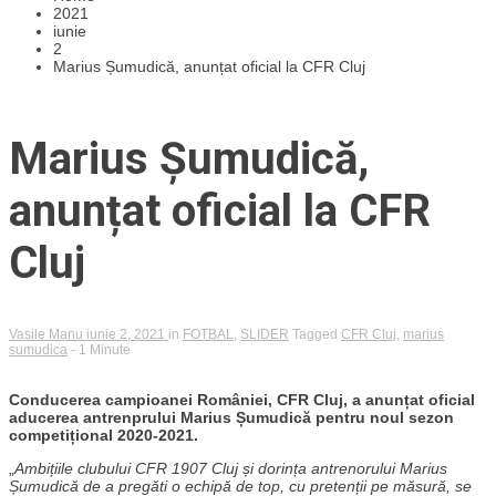
2021
iunie
2
Marius Șumudică, anunțat oficial la CFR Cluj
Marius Șumudică,
anunțat oficial la CFR
Cluj
Vasile Manu
iunie 2, 2021
in
FOTBAL
,
SLIDER
Tagged
CFR Cluj
,
marius
sumudica
- 1 Minute
Conducerea campioanei României, CFR Cluj, a anunțat oficial
aducerea antrenprului Marius Șumudică pentru noul sezon
competițional 2020-2021.
„
Ambițiile clubului CFR 1907 Cluj și dorința antrenorului Marius
Șumudică de a pregăti o echipă de top, cu pretenții pe măsură, se