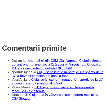
Comentarii primite
Dacian
la
„Anomaliile” din CSM Cluj-Napoca. Clubul plătește
doi antrenori ai unei secții fără sportivi înregistrați. Oficialii ai
MTS vor descinde în control- EXCLUSIV
sportulclujean
la
Clujul scrie istorie în natație. Un sportiv de la
„U” a devenit campion național la înot
Vass Attila
la
Clujul scrie istorie în natație. Un sportiv de la „U”
a devenit campion național la înot
Vasile Manu
la
„U” Cluj a pus în vânzare biletele pentru
meciul cu CSA Steaua
ionut
la
„U” Cluj a pus în vânzare biletele pentru meciul cu
CSA Steaua