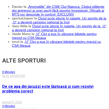
Dacian
la
„Anomaliile” din CSM Cluj-Napoca. Clubul plătește
doi antrenori ai unei secții fără sportivi înregistrați. Oficialii ai
MTS vor descinde în control- EXCLUSIV
sportulclujean
la
Clujul scrie istorie în natație. Un sportiv de la
„U” a devenit campion național la înot
Vass Attila
la
Clujul scrie istorie în natație. Un sportiv de la „U”
a devenit campion național la înot
Vasile Manu
la
„U” Cluj a pus în vânzare biletele pentru
meciul cu CSA Steaua
ionut
la
„U” Cluj a pus în vânzare biletele pentru meciul cu
CSA Steaua
ALTE SPORTURI
8 Minutes
ALTE SPORTURI
De ce apa din jacuzzi este lăptoasă și cum rezolvi
problema corect
august 5, 2026
4 Minutes