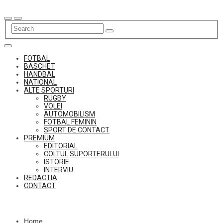
Skip
to
content
FOTBAL
BASCHET
HANDBAL
NATIONAL
ALTE SPORTURI
RUGBY
VOLEI
AUTOMOBILISM
FOTBAL FEMININ
SPORT DE CONTACT
PREMIUM
EDITORIAL
COLTUL SUPORTERULUI
ISTORIE
INTERVIU
REDACTIA
CONTACT
Home