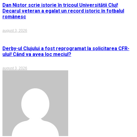
Dan Nistor scrie istorie în tricoul Universității Cluj!
Decarul veteran a egalat un record istoric în fotbalul
românesc
august 3, 2026
Derby-ul Clujului a fost reprogramat la solicitarea CFR-
ului! Când va avea loc meciul?
august 3, 2026