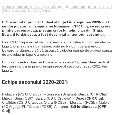
sportulclujean
iunie 5, 2021
in
FOTBAL
Tagged
andrei burca
,
burca
,
CFR
,
CFR
Cluj
,
ciprian deac
,
Liga 1
- 1 Minute
LPF a anunțat primul 11 ideal al Ligii I în stagiunea 2020-2021,
iar doi jucători ai campioanei României, CFR Cluj, se regăsesc
printre cei remarcați, precum și fostul tehnician din Gruia,
Edward Iordănescu, a fost desemnat antrenorul sezonului.
Deși CFR Cluj a reușit să cucerească al patrulea titlu consecutiv în
Liga 1 și al șaptelea din istorie, asta nu l-a oprit pe antrenoru
Edward Iordănescu să părăsească clubului înainte de a avea șansa
de a evolua în Liga Campionilor.
Fundașul central
Andrei Burcă
și mijlocașul
Ciprian Deac
au fost
feroviarii incluși în primul unsprezece al sezonului 2020-2021 din
Liga 1.
Echipa sezonului 2020-2021:
Pigliacelii (CS U Craiova) – Sorescu (Dinamo),
Burcă (CFR Cluj)
,
Mitrea (Sepsi OSK), Bancu (CS U Craiova) –
Deac (CFR Cluj)
,
Cicâldău (CS U Craiova), Olaru (FCSB) – Moruțan (FCSB), Malele
(FC Argeș), Fl. Tănase (FCSB). Antrenor:
Edi Iordănescu (CFR
Cluj)