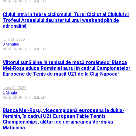
ALTE SPORTURI
SLIDER
Clujul intră în febra ciclismului: Turul Ciclist al Clujului și
Trofeul Ardealului dau startul unui weekend plin de
adrenalină
iulie 11, 2026
3 Minutes
ALTE SPORTURI
SLIDER
Viitorul sună bine în tenisul de masă românesc! Bianca
Mei-Roșu aduce României aurul în cadrul Campionatelor
Europene de Tenis de masă U21 de la Cluj-Napoca!
iunie 21, 2026
1 Minute
ALTE SPORTURI
SLIDER
Bianca Mei-Roșu, vicecampioană europeană la dublu-
feminin, în cadrul U21 European Table Tennis
Championships, alături de ucraineanca Veronika
Matiunina