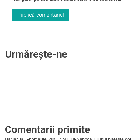
Urmărește-ne
Comentarii primite
Dacian
la
„Anomaliile” din CSM Cluj-Napoca. Clubul plătește doi