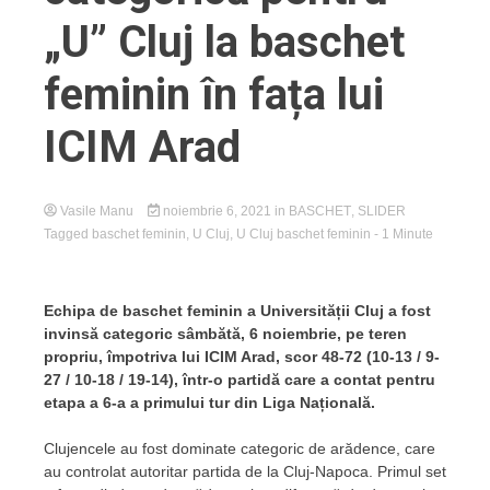
„U” Cluj la baschet
feminin în fața lui
ICIM Arad
Vasile Manu
noiembrie 6, 2021
in
BASCHET
,
SLIDER
Tagged
baschet feminin
,
U Cluj
,
U Cluj baschet feminin
- 1 Minute
Echipa de baschet feminin a Universității Cluj a fost
invinsă categoric sâmbătă, 6 noiembrie, pe teren
propriu, împotriva lui ICIM Arad, scor 48-72 (10-13 / 9-
27 / 10-18 / 19-14), într-o partidă care a contat pentru
etapa a 6-a a primului tur din Liga Națională.
Clujencele au fost dominate categoric de arădence, care
au controlat autoritar partida de la Cluj-Napoca. Primul set