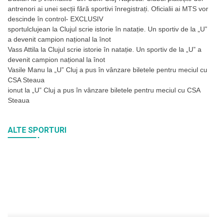
antrenori ai unei secții fără sportivi înregistrați. Oficialii ai MTS vor
descinde în control- EXCLUSIV
sportulclujean
la
Clujul scrie istorie în natație. Un sportiv de la „U”
a devenit campion național la înot
Vass Attila
la
Clujul scrie istorie în natație. Un sportiv de la „U” a
devenit campion național la înot
Vasile Manu
la
„U” Cluj a pus în vânzare biletele pentru meciul cu
CSA Steaua
ionut
la
„U” Cluj a pus în vânzare biletele pentru meciul cu CSA
Steaua
ALTE SPORTURI