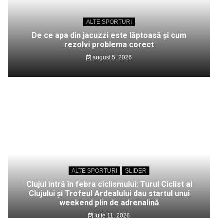
ALTE SPORTURI
De ce apa din jacuzzi este lăptoasă și cum
rezolvi problema corect
august 5, 2026
ALTE SPORTURI
SLIDER
Clujul intră în febra ciclismului: Turul Ciclist al
Clujului și Trofeul Ardealului dau startul unui
weekend plin de adrenalină
iulie 11, 2026