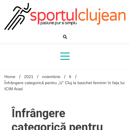
Skip
to
content
Home
2021
noiembrie
6
Înfrângere categorică pentru „U” Cluj la baschet feminin în fața lui
ICIM Arad
Înfrângere
categorică pentru