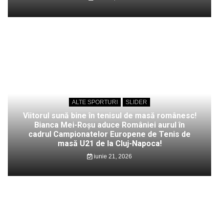
ALTE SPORTURI
SLIDER
Viitorul sună bine în tenisul de masă românesc!
Bianca Mei-Roșu aduce României aurul în
cadrul Campionatelor Europene de Tenis de
masă U21 de la Cluj-Napoca!
iunie 21, 2026