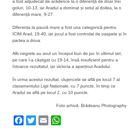
a fost adjudecat de arădence la o diferență de doar trei
goluri, 10-13, iar Aradul a dominat și setul al doilea, la o
diferență mare, 9-27.
Diferența la pauză mare a fost una categorică pentru
ICIM Arad, 19-40, iar jocul a fost controlat de oaspete și în
partea a doua.
Alb-negrele au avut un început bun de joc în ultimul set,
pe care l-a câștigat cu 19-14, însă insuficient pentru a
întoarce rezultatul, iar victoria a aparținut Aradului.
În urma acestui rezultat, clujencele se află pe locul 7 al
clasamentului Ligii Naționale, cu 7 puncte, în timp ce
Aradul se află pe locul 2, cu 10 puncte.
Foto arhivă: Brădeanu Photography
Facebook
Twitter
Email
WhatsApp