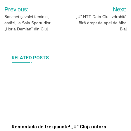
Navigare
Previous:
Next:
în
Baschet și volei feminin,
„U” NTT Data Cluj, zdrobită
astăzi, la Sala Sporturilor
fără drept de apel de Alba
articole
„Horia Demian” din Cluj
Blaj
RELATED POSTS
Remontada de trei puncte! „U” Cluj a întors