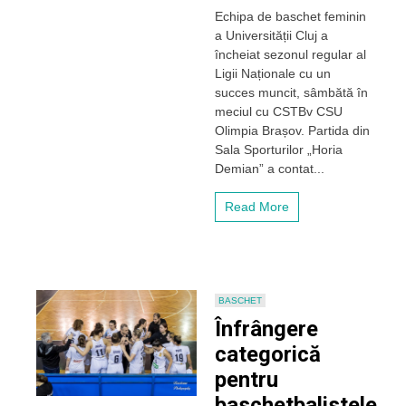
Baschetbalistele
Echipa de baschet feminin
lui
a Universității Cluj a
„U”
Cluj
încheiat sezonul regular al
au
Ligii Naționale cu un
încheiat
succes muncit, sâmbătă în
sezonul
meciul cu CSTBv CSU
regular
Olimpia Brașov. Partida din
cu
Sala Sporturilor „Horia
o
victorie
Demian” a contat...
în
fața
Read More
Olimpiei
Brașov
BASCHET
Înfrângere
categorică
pentru
baschetbalistele