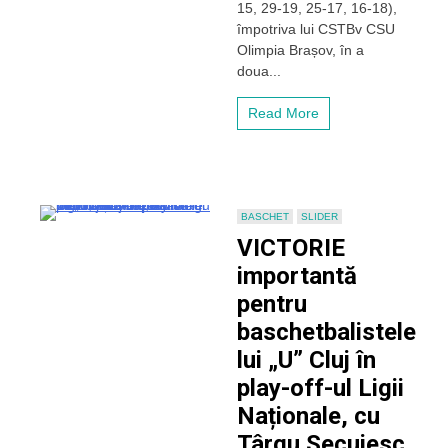
15, 29-19, 25-17, 16-18),
ultimul
meci
împotriva lui CSTBv CSU
pe
Olimpia Brașov, în a
teren
doua...
propriu
al
Read More
sezonului
BASCHET
SLIDER
VICTORIE
importantă
pentru
baschetbalistele
lui „U” Cluj în
play-off-ul Ligii
Naționale, cu
Târgu Secuiesc.