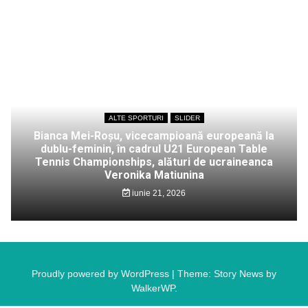
ALTE SPORTURI
SLIDER
Bianca Mei-Roșu, vicecampioană europeană la
dublu-feminin, în cadrul U21 European Table
Tennis Championships, alături de ucraineanca
Veronika Matiunina
iunie 21, 2026
Proudly powered by WordPress
|
Theme: Story News by
WalkerWP
.