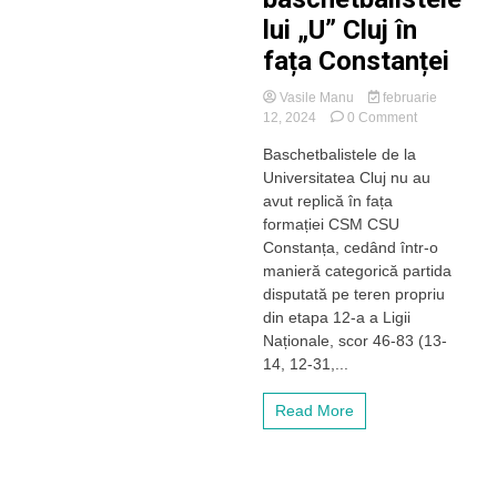
lui „U” Cluj în
fața Constanței
Vasile Manu
februarie
on
12, 2024
0 Comment
Înfrângere
Baschetbalistele de la
categorică
Universitatea Cluj nu au
pentru
baschetbalist
avut replică în fața
lui
formației CSM CSU
„U”
Constanța, cedând într-o
Cluj
manieră categorică partida
în
disputată pe teren propriu
fața
din etapa 12-a a Ligii
Constanței
Naționale, scor 46-83 (13-
14, 12-31,...
Read More