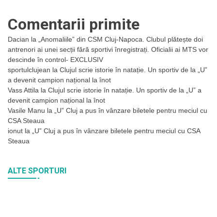
Comentarii primite
Dacian
la
„Anomaliile” din CSM Cluj-Napoca. Clubul plătește doi
antrenori ai unei secții fără sportivi înregistrați. Oficialii ai MTS vor
descinde în control- EXCLUSIV
sportulclujean
la
Clujul scrie istorie în natație. Un sportiv de la „U”
a devenit campion național la înot
Vass Attila
la
Clujul scrie istorie în natație. Un sportiv de la „U” a
devenit campion național la înot
Vasile Manu
la
„U” Cluj a pus în vânzare biletele pentru meciul cu
CSA Steaua
ionut
la
„U” Cluj a pus în vânzare biletele pentru meciul cu CSA
Steaua
ALTE SPORTURI