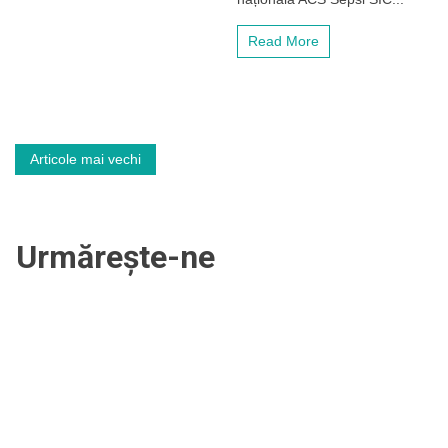
Read More
Navigare
Articole mai vechi
în
articole
Urmărește-ne