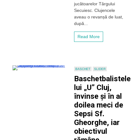
jucătoarelor Târgului
în
Secuiesc. Clujencele
sferturile
Cupei
aveau o revanșă de luat,
României
după...
Read More
BASCHET
SLIDER
Baschetbalistele
lui „U” Cluj,
învinse și în al
doilea meci de
Sepsi Sf.
Gheorghe, iar
obiectivul
rămâne