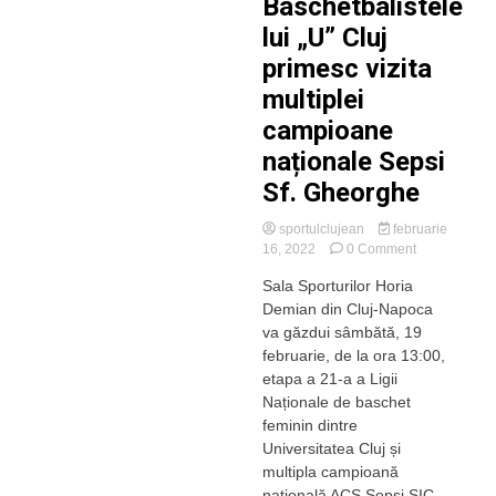
Baschetbalistele
lui „U” Cluj
primesc vizita
multiplei
campioane
naționale Sepsi
Sf. Gheorghe
sportulclujean
februarie
on
16, 2022
0 Comment
Baschetbalist
Sala Sporturilor Horia
lui
Demian din Cluj-Napoca
„U”
Cluj
va găzdui sâmbătă, 19
primesc
februarie, de la ora 13:00,
vizita
etapa a 21-a a Ligii
multiplei
Naționale de baschet
campioane
feminin dintre
naționale
Universitatea Cluj și
Sepsi
Sf.
multipla campioană
Gheorghe
națională ACS Sepsi SIC...