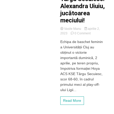
Alexandra Uiuiu,
jucătoarea
meciului!
Vasile Manu
aprilie 2,
on
2023
0 Comment
VICTORIE
Echipa de baschet feminin
importantă
a Universității Cluj au
pentru
baschetbalistele
obținut o victorie
lui
importantă duminică, 2
„U”
aprilie, pe teren propriu,
Cluj
împotriva formației Hoya
în
ACS KSE Târgu Secuiesc,
play-
scor 68-60, în cadrul
off-
ul
primului meci al play-off-
Ligii
ului Ligii...
Naționale,
cu
Read More
Târgu
Secuiesc.
Alexandra