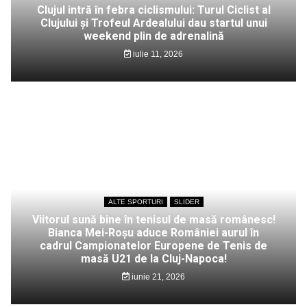
Clujul intră în febra ciclismului: Turul Ciclist al
Clujului și Trofeul Ardealului dau startul unui
weekend plin de adrenalină
iulie 11, 2026
ALTE SPORTURI
SLIDER
Viitorul sună bine în tenisul de masă românesc!
Bianca Mei-Roșu aduce României aurul în
cadrul Campionatelor Europene de Tenis de
masă U21 de la Cluj-Napoca!
iunie 21, 2026