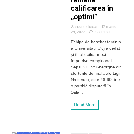
calificarea în
„optimi”
sportulclujean
martie
on
29, 2022
0 Comment
Baschetbalist
Echipa de baschet feminin
lui
a Universității Cluj a cedat
„U”
Cluj,
și în al doilea meci
învinse
împotriva campioanei
și
Sepsi SIC Sf Gheorghe din
în
sferturile de finală ale Ligii
al
Naționale, scor 46-90, într-
doilea
o partidă disputată în
meci
de
Sala...
Sepsi
Sf.
Read More
Gheorghe,
iar
obiectivul
rămâne
calificarea
în