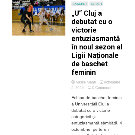
BASCHET
SLIDER
„U” Cluj a
debutat cu o
victorie
entuziasmantă
în noul sezon al
Ligii Naționale
de baschet
feminin
Vasile Manu
octombrie
on
5, 2025
0 Comment
„U”
Echipa de baschet feminin
Cluj
a Universității Cluj a
a
debutat
debutat cu o victorie
cu
categorică și
o
entuziasmantă sâmbătă, 4
victorie
octombrie, pe teren
entuziasmantă