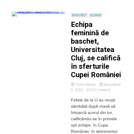
Uiuiu,
jucătoarea
meciului!
BASCHET
SLIDER
Echipa
feminină de
baschet,
Universitatea
Cluj, se califică
în sferturile
Cupei României
Tudor Moisa
decembrie
on
5, 2022
0 Comment
Echipa
Fetele de la U au reușit
feminină
sâmbătă după masă să
de
baschet,
întoarcă scorul din tur,
Universitatea
calificându-se în primele
Cluj,
opt echipe, în Cupa
se
României, în detrimentul
califică