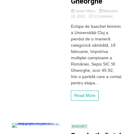
Gheorghe
Vasile Manu
februarie
on
19, 2022
0 Comment
Echipa
Echipa de baschet feminin
de
a Universității Cluj a
baschet
feminin
pierdut de o manieră
a
categorică sâmbătă, 19
lui
februarie, împotriva
„U”
multiplei campioane a
Cluj,
României, Sepsi SIC Sf.
umilită
Gheorghe, scor 45-92,
din
nou
într-o partidă care a contat
de
pentru etapa...
campioana
Sepsi
Read More
Sf.
Gheorghe
BASCHET