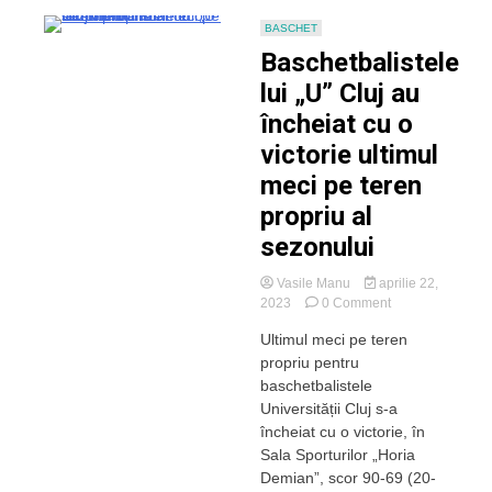
BASCHET
Baschetbalistele
lui „U” Cluj au
încheiat cu o
victorie ultimul
meci pe teren
propriu al
sezonului
Vasile Manu
aprilie 22,
on
2023
0 Comment
Baschetbalistele
Ultimul meci pe teren
lui
propriu pentru
„U”
Cluj
baschetbalistele
au
Universității Cluj s-a
încheiat
încheiat cu o victorie, în
cu
Sala Sporturilor „Horia
o
Demian”, scor 90-69 (20-
victorie