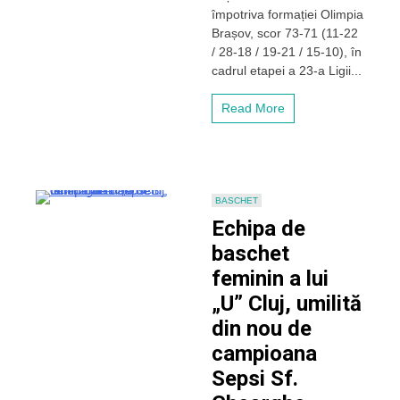
Cluj
împotriva formației Olimpia
în
Brașov, scor 73-71 (11-22
fața
/ 28-18 / 19-21 / 15-10), în
penultimei
cadrul etapei a 23-a Ligii...
clasate
în
LNBF,
Read More
Olimpia
Brașov.
„Studentele”
au
revenit
senzațional
BASCHET
în
Echipa de
ultimul
baschet
minut
feminin a lui
„U” Cluj, umilită
din nou de
campioana
Sepsi Sf.