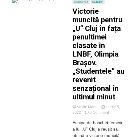
BASCHET
SLIDER
„optimi”
Victorie
muncită pentru
„U” Cluj în fața
penultimei
clasate în
LNBF, Olimpia
Brașov.
„Studentele” au
revenit
senzațional în
ultimul minut
Vasile Manu
martie 5,
on
2022
0 Comment
Victorie
Echipa de baschet feminin
muncită
a lui „U” Cluj a reușit să
pentru
„U”
obțină o victorie muncită