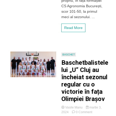
propriu, în fața formașiei
în
CS Agronomia București,
noul
sezon
scor 101-50, la primul
al
meci al sezonului. ...
Ligii
Naționale
Read More
de
baschet
feminin
BASCHET
Baschetbalistele
lui „U” Cluj au
încheiat sezonul
regular cu o
victorie în fața
Olimpiei Brașov
Vasile Manu
martie 3,
on
2024
0 Comment