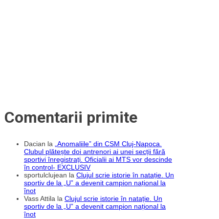
făcut
credem
un
și
pas
să
înapoi
fim
venind
puternici”
în
Liga
a
3-
a
din
România.
Nu
regret
că
am
fost
Comentarii primite
la
Comuna
Recea
și
Dacian
la
„Anomaliile” din CSM Cluj-Napoca.
acum
Clubul plătește doi antrenori ai unei secții fără
la
sportivi înregistrați. Oficialii ai MTS vor descinde
Unirea
Dej”
în control- EXCLUSIV
sportulclujean
la
Clujul scrie istorie în natație. Un
sportiv de la „U” a devenit campion național la
înot
Vass Attila
la
Clujul scrie istorie în natație. Un
sportiv de la „U” a devenit campion național la
înot