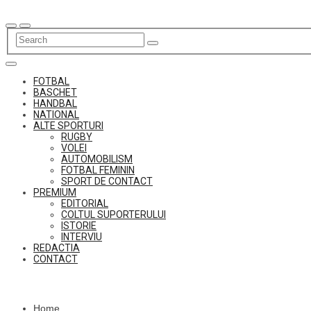
Skip
to
content
FOTBAL
BASCHET
HANDBAL
NATIONAL
ALTE SPORTURI
RUGBY
VOLEI
AUTOMOBILISM
FOTBAL FEMININ
SPORT DE CONTACT
PREMIUM
EDITORIAL
COLTUL SUPORTERULUI
ISTORIE
INTERVIU
REDACTIA
CONTACT
Home