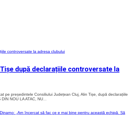
n Tișe după declarațiile controversate la
axat pe președintele Consiliului Județean Cluj, Alin Tișe, după declarațiile
ES DIN NOU LA ATAC, NU...