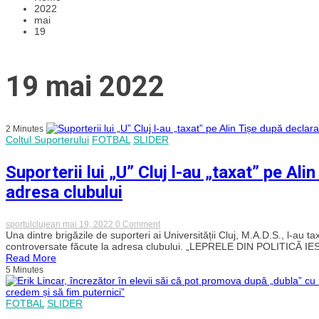
2022
mai
19
19 mai 2022
2 Minutes
Coltul Suporterului
FOTBAL
SLIDER
Suporterii lui „U” Cluj l-au „taxat” pe Ali
adresa clubului
on
sportulclujean
mai 19, 2022
0 Comment
Suporterii
Una dintre brigăzile de suporteri ai Universității Cluj, M.A.D.S., l-au t
lui
controversate făcute la adresa clubului. „LEPRELE DIN POLITICĂ I
„U”
Read More
Cluj
5 Minutes
l-
au
„taxat”
FOTBAL
SLIDER
pe
Alin