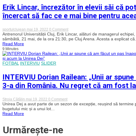
Tișe
Erik Lincar, încrezător în elevii săi că
după
declarațiile
încercat să fac ce e mai bine pentru ace
controversate
la
adresa
clubului
on
sportulclujean
mai 19, 2022
0 Comment
Erik
Antrenorul Universității Cluj, Erik Lincar, alături de managerul echip
Lincar,
sâmbătă, 21 mai, de la ora 21:30, pe Cluj Arena. Acesta a explicat că.
încrezător
Read More
în
9 Minutes
elevii
săi
că
FOTBAL
INTERVIU
SLIDER
pot
promova
după
INTERVIU Dorian Railean: „Unii ar spune 
„dubla”
cu
3-a din România. Nu regret că am fost l
Dinamo:
„Am
încercat
să
on
Stroia Cătălin
mai 19, 2022
0 Comment
fac
INTERVIU
Unirea Dej a avut parte de un sezon de excepție, reușind să termine p
ce
Dorian
bugetului mic și a unui lot...
e
Railean:
Read More
mai
„Unii
bine
ar
pentru
spune
Urmărește-ne
această
că
echipă.
am
Să