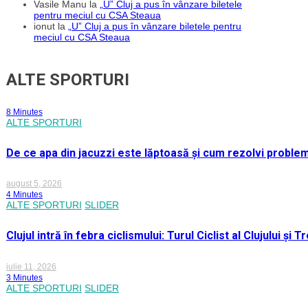
Vasile Manu
la
„U” Cluj a pus în vânzare biletele
pentru meciul cu CSA Steaua
ionut
la
„U” Cluj a pus în vânzare biletele pentru
meciul cu CSA Steaua
ALTE SPORTURI
8 Minutes
ALTE SPORTURI
De ce apa din jacuzzi este lăptoasă și cum rezolvi proble
august 5, 2026
4 Minutes
ALTE SPORTURI
SLIDER
Clujul intră în febra ciclismului: Turul Ciclist al Clujului ș
iulie 11, 2026
3 Minutes
ALTE SPORTURI
SLIDER