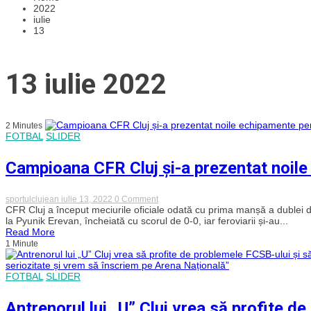
2022
iulie
13
13 iulie 2022
2 Minutes
FOTBAL
SLIDER
Campioana CFR Cluj și-a prezentat noile 
on
sportulclujean
iulie 13, 2022
0 Comment
Campioana
CFR Cluj a început meciurile oficiale odată cu prima manșă a dublei 
CFR
la Pyunik Erevan, încheiată cu scorul de 0-0, iar feroviarii și-au...
Cluj
Read More
și-
1 Minute
a
prezentat
noile
FOTBAL
SLIDER
echipamente
pentru
noul
Antrenorul lui „U” Cluj vrea să profite d
sezon