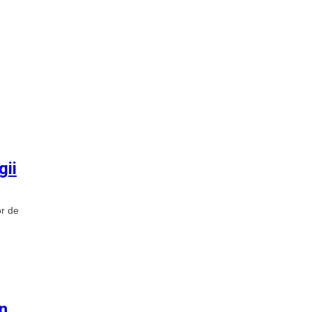
gii
or de
un