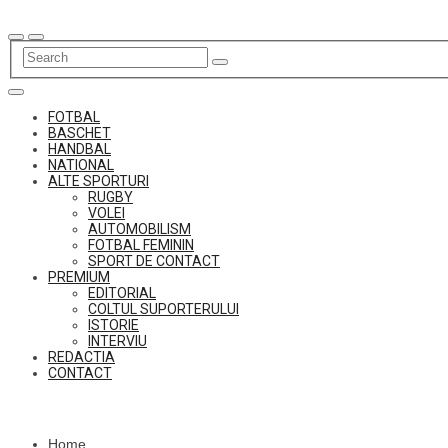
Skip
to
content
FOTBAL
BASCHET
HANDBAL
NATIONAL
ALTE SPORTURI
RUGBY
VOLEI
AUTOMOBILISM
FOTBAL FEMININ
SPORT DE CONTACT
PREMIUM
EDITORIAL
COLTUL SUPORTERULUI
ISTORIE
INTERVIU
REDACTIA
CONTACT
Home