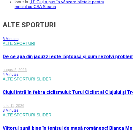
ionut
la
„U” Cluj a pus în vânzare biletele pentru
meciul cu CSA Steaua
ALTE SPORTURI
8 Minutes
ALTE SPORTURI
De ce apa din jacuzzi este lăptoasă și cum rezolvi proble
august 5, 2026
4 Minutes
ALTE SPORTURI
SLIDER
Clujul intră în febra ciclismului: Turul Ciclist al Clujului ș
iulie 11, 2026
3 Minutes
ALTE SPORTURI
SLIDER
Viitorul sună bine în tenisul de masă românesc! Bianca M