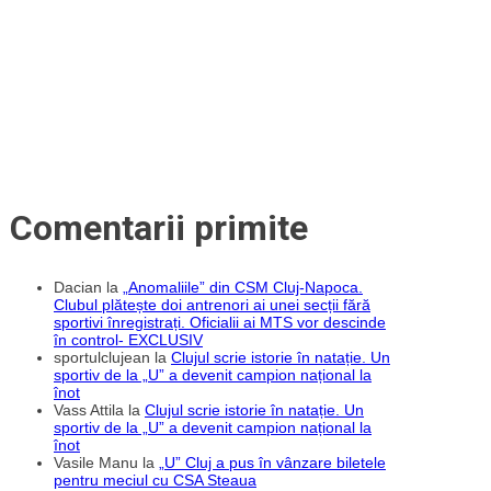
seriozitate
de
și
euro
vrem
și
să
obiectiv
înscriem
îndrăzneț
pe
pentru
Arena
acest
Națională”
sezon
Comentarii primite
Dacian
la
„Anomaliile” din CSM Cluj-Napoca.
Clubul plătește doi antrenori ai unei secții fără
sportivi înregistrați. Oficialii ai MTS vor descinde
în control- EXCLUSIV
sportulclujean
la
Clujul scrie istorie în natație. Un
sportiv de la „U” a devenit campion național la
înot
Vass Attila
la
Clujul scrie istorie în natație. Un
sportiv de la „U” a devenit campion național la
înot
Vasile Manu
la
„U” Cluj a pus în vânzare biletele
pentru meciul cu CSA Steaua