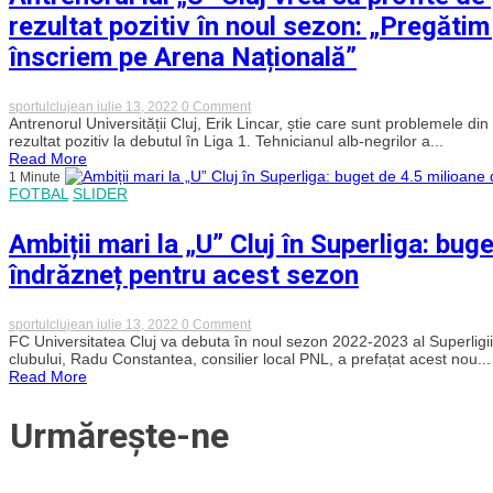
al
rezultat pozitiv în noul sezon: „Pregătim
Superligii
înscriem pe Arena Națională”
on
sportulclujean
iulie 13, 2022
0 Comment
Antrenorul
Antrenorul Universității Cluj, Erik Lincar, știe care sunt problemele din
lui
rezultat pozitiv la debutul în Liga 1. Tehnicianul alb-negrilor a...
„U”
Read More
Cluj
1 Minute
vrea
FOTBAL
SLIDER
să
profite
de
Ambiții mari la „U” Cluj în Superliga: bug
problemele
FCSB-
îndrăzneț pentru acest sezon
ului
și
să
debuteze
on
sportulclujean
iulie 13, 2022
0 Comment
cu
Ambiții
FC Universitatea Cluj va debuta în noul sezon 2022-2023 al Superligii 
un
mari
clubului, Radu Constantea, consilier local PNL, a prefațat acest nou...
rezultat
la
Read More
pozitiv
„U”
în
Cluj
noul
în
Urmărește-ne
sezon:
Superliga:
„Pregătim
buget
jocul
de
cu
4.5
mare
milioane