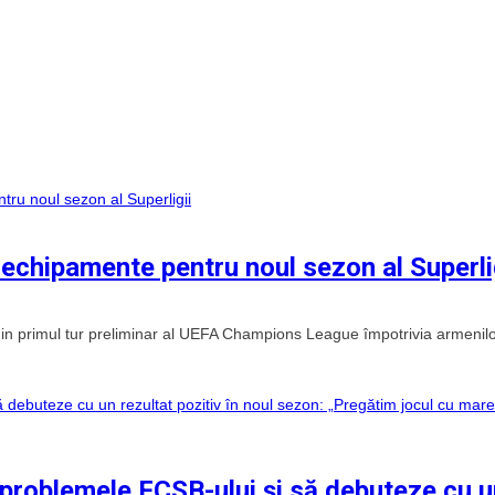
echipamente pentru noul sezon al Superli
din primul tur preliminar al UEFA Champions League împotrivia armenil
e problemele FCSB-ului și să debuteze cu 