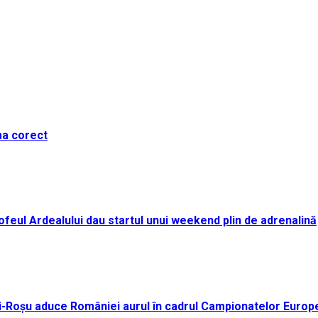
ma corect
i Trofeul Ardealului dau startul unui weekend plin de adrenalină
ei-Roșu aduce României aurul în cadrul Campionatelor Europ