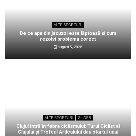
ALTE SPORTURI
De ce apa din jacuzzi este lăptoasă și cum
rezolvi problema corect
august 5, 2026
ALTE SPORTURI
SLIDER
Clujul intră în febra ciclismului: Turul Ciclist al
Clujului și Trofeul Ardealului dau startul unui