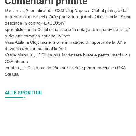
Comentarii primite
Dacian
la
„Anomaliile” din CSM Cluj-Napoca. Clubul plătește doi
antrenori ai unei secții fără sportivi înregistrați. Oficialii ai MTS vor
descinde în control- EXCLUSIV
sportulclujean
la
Clujul scrie istorie în natație. Un sportiv de la „U”
a devenit campion național la înot
Vass Attila
la
Clujul scrie istorie în natație. Un sportiv de la „U” a
devenit campion național la înot
Vasile Manu
la
„U” Cluj a pus în vânzare biletele pentru meciul cu
CSA Steaua
ionut
la
„U” Cluj a pus în vânzare biletele pentru meciul cu CSA
Steaua
ALTE SPORTURI