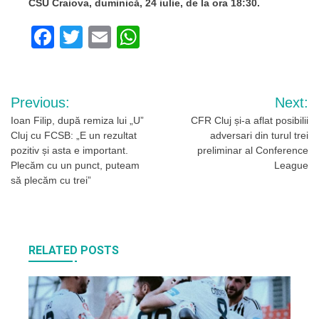
CSU Craiova, duminică, 24 iulie, de la ora 18:30.
Facebook
Twitter
Email
WhatsApp
Navigare
Previous:
Next:
în
Ioan Filip, după remiza lui „U”
CFR Cluj și-a aflat posibilii
Cluj cu FCSB: „E un rezultat
adversari din turul trei
articole
pozitiv și asta e important.
preliminar al Conference
Plecăm cu un punct, puteam
League
să plecăm cu trei”
RELATED POSTS