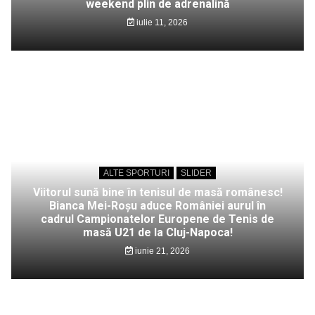
weekend plin de adrenalină
iulie 11, 2026
ALTE SPORTURI
SLIDER
Viitorul sună bine în tenisul de masă românesc!
Bianca Mei-Roșu aduce României aurul în
cadrul Campionatelor Europene de Tenis de
masă U21 de la Cluj-Napoca!
iunie 21, 2026