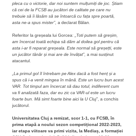
pleca cu o victorie, dar noi suntem mulțumiți de joc. Știam
că cei de la FCSB au jucători de calitate pe care nu
trebuie să îi lăsăm să se întoarcă cu fața spre poartă,
asta ne-a spus mister”,
a declarat Bălan.
Referitor la greșeala lui Gorcea:
„Toti putem să greșim,
am încercat toată echipa să dăm al doilea gol pentru că
asta i-ar fi reparat greșeala. Este normal să greșețti, este
un jucător tânăr și mai are de învățat”,
a mai susținut
atacantul.
„La primul gol îl întrebam pe Alex dacă a fost henț și a
spus că i-a venit mingea în mână. Este un lucru bun acest
VAR. Tot timpul am încercat să dau totul, indiferent cum
va fi analizată faza, dar eu zic ca VAR-ul este un lucru
foarte bun. Mă simt foarte bine aici la U Cluj”
, a conchis
jucătorul.
Universitatea Cluj a remizat, scor 1-1, cu FCSB, în
prima etapă a noului sezon competițional 2022-2023,
iar etapa viitoare va primi vizita, la Mediaș, a formației