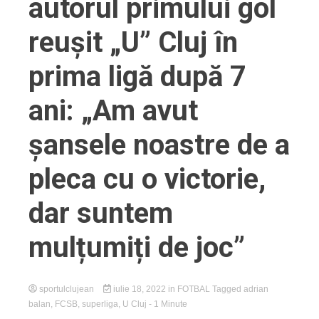
autorul primului gol
reușit „U” Cluj în
prima ligă după 7
ani: „Am avut
șansele noastre de a
pleca cu o victorie,
dar suntem
mulțumiți de joc”
sportulclujean
iulie 18, 2022
in
FOTBAL
Tagged
adrian
balan
,
FCSB
,
superliga
,
U Cluj
- 1 Minute