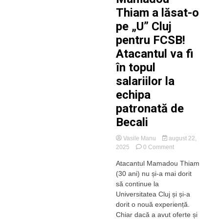
„Șepcile
Thiam a lăsat-o
roșii”,
pe „U” Cluj
de
nerecunoscut
pentru FCSB!
Atacantul va fi
în topul
salariilor la
echipa
patronată de
Becali
Vasile Manu
august 22,
on
2025
0 Comment
Mamadou
Atacantul Mamadou Thiam
Thiam
(30 ani) nu și-a mai dorit
a
lăsat-
să continue la
o
Universitatea Cluj și și-a
pe
dorit o nouă experiență.
„U”
Chiar dacă a avut oferte și
Cluj