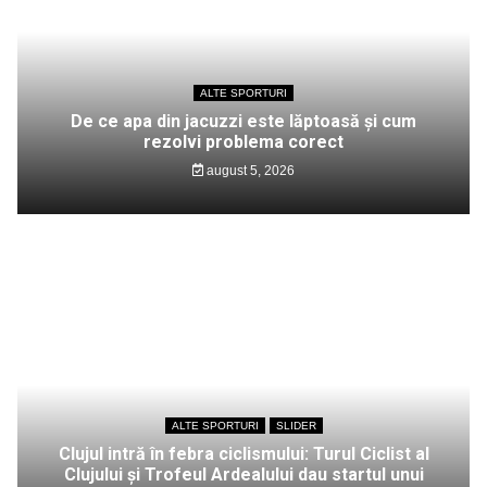
ALTE SPORTURI
De ce apa din jacuzzi este lăptoasă și cum
rezolvi problema corect
august 5, 2026
ALTE SPORTURI
SLIDER
Clujul intră în febra ciclismului: Turul Ciclist al
Clujului și Trofeul Ardealului dau startul unui