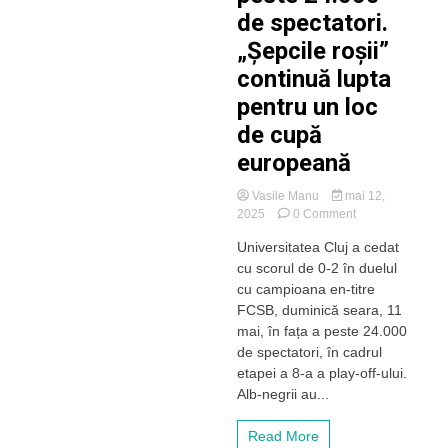
de spectatori.
„Șepcile roșii”
continuă lupta
pentru un loc
de cupă
europeană
Vasile Manu
mai 12,
on
2025
0 Comment
„U”
Universitatea Cluj a cedat
Cluj
cu scorul de 0-2 în duelul
a
cedat
cu campioana en-titre
în
FCSB, duminică seara, 11
duelul
mai, în fața a peste 24.000
cu
de spectatori, în cadrul
campioana
etapei a 8-a a play-off-ului.
FCSB,
Alb-negrii au...
în
fața
a
Read More
peste