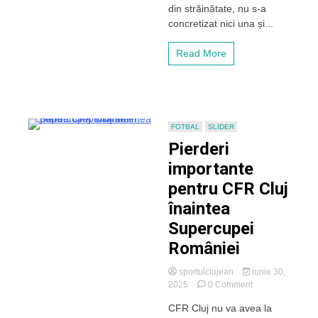
din străinătate, nu s-a
pentru
concretizat nici una și...
FCSB!
Atacantul
va
Read More
fi
în
topul
salariilor
la
echipa
FOTBAL
SLIDER
patronată
Pierderi
de
Becali
importante
pentru CFR Cluj
înaintea
Supercupei
României
sportulclujean
iunie 30,
on
2025
0 Comment
Pierderi
CFR Cluj nu va avea la
importante