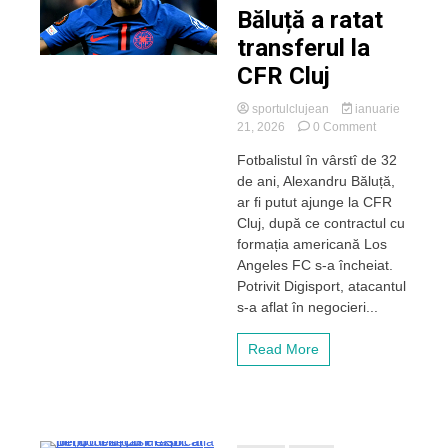
Băluță a ratat
transferul la
CFR Cluj
sportulclujean
ianuarie
on
21, 2026
0 Comment
Alexandru
Fotbalistul în vârstî de 32
Băluță
de ani, Alexandru Băluță,
a
ratat
ar fi putut ajunge la CFR
transferul
Cluj, după ce contractul cu
la
formația americană Los
CFR
Angeles FC s-a încheiat.
Cluj
Potrivit Digisport, atacantul
s-a aflat în negocieri...
Read More