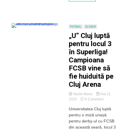
24.000
de
spectatori.
„Șepcile
roșii”
FOTBAL
SLIDER
continuă
„U” Cluj luptă
lupta
pentru
pentru locul 3
un
în Superliga!
loc
de
Campioana
cupă
FCSB vine să
europeană
fie huiduită pe
Cluj Arena
Vasile Manu
mai 11,
on
2025
0 Comment
„U”
Universitatea Cluj luptă
Cluj
pentru o miză uriașă
luptă
pentru
pentru derby-ul cu FCSB
locul
din această seară, locul 3