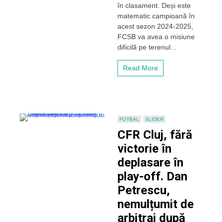
3
în clasament. Deși este
în
matematic campioană în
Superliga!
acest sezon 2024-2025,
Campioana
FCSB va avea o misiune
FCSB
vine
dificilă pe terenul...
să
fie
Read More
huiduită
pe
Cluj
Arena
FOTBAL
SLIDER
CFR Cluj, fără
victorie în
deplasare în
play-off. Dan
Petrescu,
nemulțumit de
arbitraj după