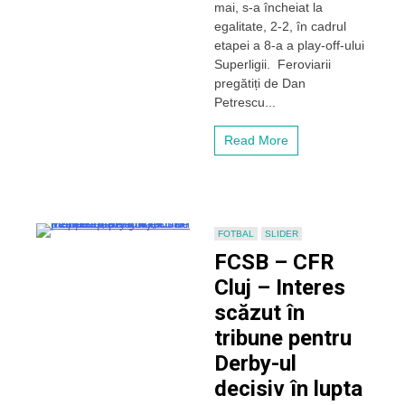
mai, s-a încheiat la
Cluj
egalitate, 2-2, în cadrul
a
etapei a 8-a a play-off-ului
făcut-
Superligii. Feroviarii
o
pe
pregătiți de Dan
FCSB
Petrescu...
campioană!
Roș-
Read More
albaștrii
vin
azi
pe
Cluj
Arena
FOTBAL
SLIDER
să
FCSB – CFR
sărbătorească
titlul
Cluj – Interes
scăzut în
tribune pentru
Derby-ul
decisiv în lupta