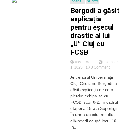
FOTBAL
SLIDER
Bergodi a găsit
explicația
pentru eșecul
drastic al lui
„U” Cluj cu
FCSB
Vasile Manu
noiembrie
on
1, 2025
0 Comment
Bergodi
Antrenorul Universității
a
Cluj, Cristiano Bergodi, a
găsit
explicația
găsit explicația de ce a
pentru
pierdut echipa sa cu
eșecul
FCSB, scor 0-2, în cadrul
drastic
etapei a 15-a a Superligii.
al
În urma acestui rezultat,
lui
alb-negrii ocupă locul 10
„U”
Cluj
în...
cu