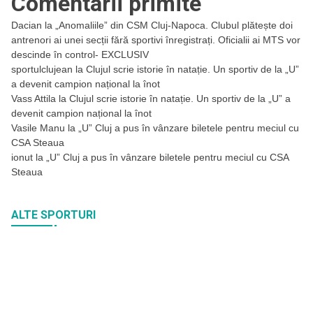
Comentarii primite
Dacian
la
„Anomaliile” din CSM Cluj-Napoca. Clubul plătește doi
antrenori ai unei secții fără sportivi înregistrați. Oficialii ai MTS vor
descinde în control- EXCLUSIV
sportulclujean
la
Clujul scrie istorie în natație. Un sportiv de la „U”
a devenit campion național la înot
Vass Attila
la
Clujul scrie istorie în natație. Un sportiv de la „U” a
devenit campion național la înot
Vasile Manu
la
„U” Cluj a pus în vânzare biletele pentru meciul cu
CSA Steaua
ionut
la
„U” Cluj a pus în vânzare biletele pentru meciul cu CSA
Steaua
ALTE SPORTURI