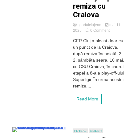
remiza cu
Craiova
sportulclujean
mai 11,
on
2025
0 Comment
CFR
CFR Cluj a plecat doar cu
Cluj,
un punct de la Craiova,
fără
victorie
după remiza încheiată, 2-
în
2, sâmbătă seara, 10 mai,
deplasare
cu CSU Craiova, în cadrul
în
etapei a 8-a a play-off-ului
play-
Superligii. În urma acestei
off.
remize,...
Dan
Petrescu,
nemulțumit
Read More
de
arbitraj
după
remiza
cu
Craiova
FOTBAL
SLIDER