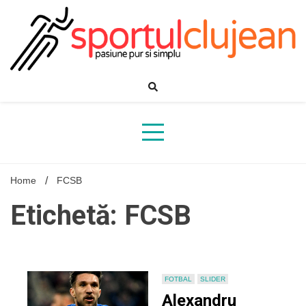
Skip
to
content
Home
FCSB
Etichetă: FCSB
FOTBAL
SLIDER
Alexandru