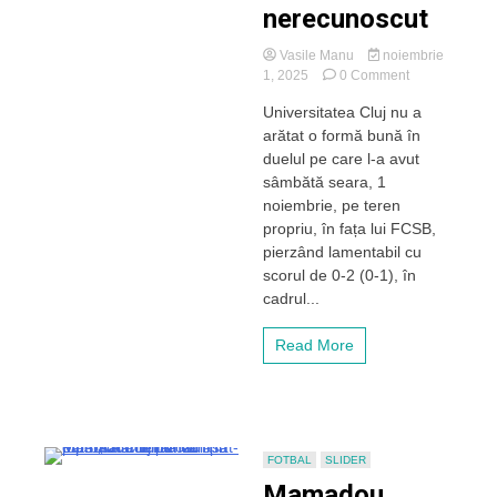
nerecunoscut
Vasile Manu
noiembrie
on
1, 2025
0 Comment
Huiduită
Universitatea Cluj nu a
la
arătat o formă bună în
Cluj
de
duelul pe care l-a avut
tot
sâmbătă seara, 1
stadionul,
noiembrie, pe teren
FCSB
propriu, în fața lui FCSB,
s-
pierzând lamentabil cu
a
scorul de 0-2 (0-1), în
impus
în
cadrul...
fața
Universității
Read More
și
a
reintrat
în
lupta
pentru
FOTBAL
SLIDER
play-
Mamadou
off!