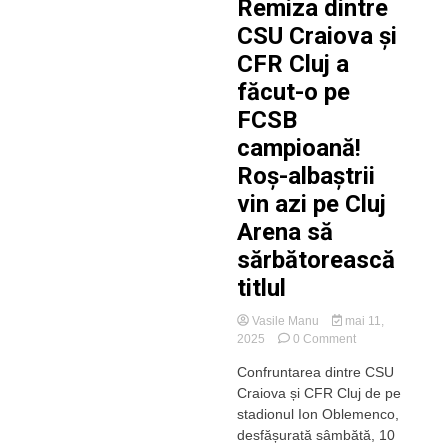
Remiza dintre
CSU Craiova și
CFR Cluj a
făcut-o pe
FCSB
campioană!
Roș-albaștrii
vin azi pe Cluj
Arena să
sărbătorească
titlul
Vasile Manu
mai 11,
on
2025
0 Comment
Remiza
Confruntarea dintre CSU
dintre
Craiova și CFR Cluj de pe
CSU
Craiova
stadionul Ion Oblemenco,
și
desfășurată sâmbătă, 10
CFR