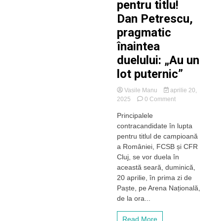
pentru titlu!
Dan Petrescu,
pragmatic
înaintea
duelului: „Au un
lot puternic”
Vasile Manu
aprilie 20,
on
2025
0 Comment
FCSB
Principalele
–
contracandidate în lupta
CFR
Cluj
pentru titlul de campioană
–
a României, FCSB și CFR
Interes
Cluj, se vor duela în
scăzut
această seară, duminică,
în
20 aprilie, în prima zi de
tribune
Paște, pe Arena Națională,
pentru
Derby-
de la ora...
ul
decisiv
Read More