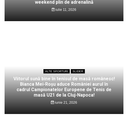
weekend plin de adrenalină
iulie 11, 2026
ALTE SPORTURI
SLIDER
Viitorul sună bine în tenisul de masă românesc!
Bianca Mei-Roșu aduce României aurul în
cadrul Campionatelor Europene de Tenis de
masă U21 de la Cluj-Napoca!
iunie 21, 2026