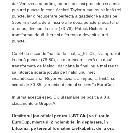
dar Venezia a adus liniștea prin același procedeu și a mai
pus trei puncte în cont. Același Taylor a mai reușit încă trei
puncte, iar o recuperare perfectă a gazdelor l-a adus pe
Stipe în situația de a înscrie alte două puncte și ecartul s-
a redus, din nou, la cinci (73-78). Patrick Richard a
transformat două libere și diferența a devenit la trei
puncte.
Cu 34 de secunde înainte de final, U_BT Cluj s-a apropiat
la două puncte (78-80), cu o aruncare liberă din două
transformată de Meindl, dar până la final, nu a mai reușit
să întoarcă soarta jocului pe finalul unui meci
incandescent, iar Reyer Venezia s-a impus, la limită, cu
scorul de 80-85, și a obținut primul succes în EuroCup.
În urma acestui eșec, Clujul rămâne pe poziția a 8 a
clasamentului Grupei A.
Următorul joc oficial pentru U-BT Cluj va fi tot în
EuroCup, miercuri, 2 noiembrie, în deplasare, în
Lituania, pe terenul formației Lietkabelis, de la ora