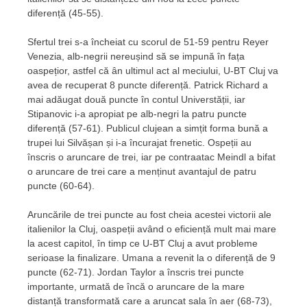
diferență (45-55).
Sfertul trei s-a încheiat cu scorul de 51-59 pentru Reyer
Venezia, alb-negrii nereușind să se impună în fața
oaspețior, astfel că ân ultimul act al meciului, U-BT Cluj va
avea de recuperat 8 puncte diferență. Patrick Richard a
mai adăugat două puncte în contul Universtății, iar
Stipanovic i-a apropiat pe alb-negri la patru puncte
diferență (57-61). Publicul clujean a simțit forma bună a
trupei lui Silvășan și i-a încurajat frenetic. Ospeții au
înscris o aruncare de trei, iar pe contraatac Meindl a bifat
o aruncare de trei care a menținut avantajul de patru
puncte (60-64).
Aruncările de trei puncte au fost cheia acestei victorii ale
italienilor la Cluj, oaspeții având o eficiență mult mai mare
la acest capitol, în timp ce U-BT Cluj a avut probleme
serioase la finalizare. Umana a revenit la o diferență de 9
puncte (62-71). Jordan Taylor a înscris trei puncte
importante, urmată de încă o aruncare de la mare
distanță transformată care a aruncat sala în aer (68-73),