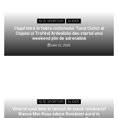
ALTE SPORTURI
SLIDER
Clujul intră în febra ciclismului: Turul Ciclist al
Clujului și Trofeul Ardealului dau startul unui
weekend plin de adrenalină
iulie 11, 2026
ALTE SPORTURI
SLIDER
Viitorul sună bine în tenisul de masă românesc!
Bianca Mei-Roșu aduce României aurul în