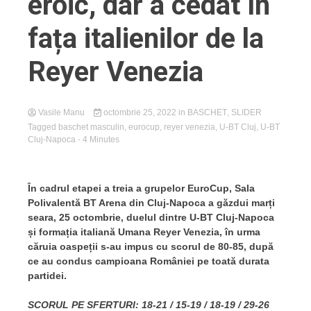
eroic, dar a cedat în
fața italienilor de la
Reyer Venezia
Vasile Manu
octombrie 25, 2022
in
BASCHET
,
SLIDER
Tagged
baschet masculin
,
eurocup
,
reyer venezia
,
U-BT Cluj
,
U-BT
Cluj-Napoca
- 4 Minutes
În cadrul etapei a treia a grupelor EuroCup, Sala
Polivalentă BT Arena din Cluj-Napoca a găzdui marți
seara, 25 octombrie, duelul dintre U-BT Cluj-Napoca
și formația italiană Umana Reyer Venezia, în urma
căruia oaspeții s-au impus cu scorul de 80-85, după
ce au condus campioana României pe toată durata
partidei.
SCORUL PE SFERTURI: 18-21 / 15-19 / 18-19 / 29-26