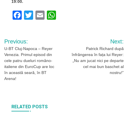
19:00.
Facebook
Twitter
Email
WhatsApp
Navigare
Previous:
Next:
în
U-BT Cluj-Napoca – Reyer
Patrick Richard după
Venezia. Primul episod din
înfrângerea în fața lui Reyer:
articole
cele patru dueluri româno-
„Nu am jucat nici pe departe
italiene din EuroCup are loc
cel mai bun baschet al
în această seară, în BT
nostru!”
Arena!
RELATED POSTS