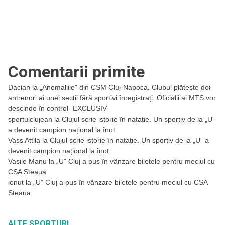
Comentarii primite
Dacian
la
„Anomaliile” din CSM Cluj-Napoca. Clubul plătește doi
antrenori ai unei secții fără sportivi înregistrați. Oficialii ai MTS vor
descinde în control- EXCLUSIV
sportulclujean
la
Clujul scrie istorie în natație. Un sportiv de la „U”
a devenit campion național la înot
Vass Attila
la
Clujul scrie istorie în natație. Un sportiv de la „U” a
devenit campion național la înot
Vasile Manu
la
„U” Cluj a pus în vânzare biletele pentru meciul cu
CSA Steaua
ionut
la
„U” Cluj a pus în vânzare biletele pentru meciul cu CSA
Steaua
ALTE SPORTURI