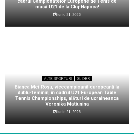
cadrul Campionatelor Europene de Tenis de
masă U21 de la Cluj-Napoca!
iunie 21, 2026
ALTE SPORTURI
SLIDER
Bianca Mei-Roșu, vicecampioană europeană la
dublu-feminin, în cadrul U21 European Table
Tennis Championships, alături de ucraineanca
Veronika Matiunina
iunie 21, 2026