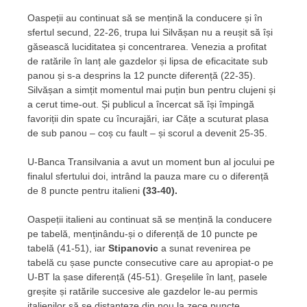
Oaspeții au continuat să se mențină la conducere și în
sfertul secund, 22-26, trupa lui Silvășan nu a reușit să își
găsească luciditatea și concentrarea. Venezia a profitat
de ratările în lanț ale gazdelor și lipsa de eficacitate sub
panou și s-a desprins la 12 puncte diferență (22-35).
Silvășan a simțit momentul mai puțin bun pentru clujeni și
a cerut time-out. Și publicul a încercat să își împingă
favoriții din spate cu încurajări, iar Cățe a scuturat plasa
de sub panou – coș cu fault – și scorul a devenit 25-35.
U-Banca Transilvania a avut un moment bun al jocului pe
finalul sfertului doi, intrând la pauza mare cu o diferență
de 8 puncte pentru italieni
(33-40).
Oaspeții italieni au continuat să se mențină la conducere
pe tabelă, menținându-și o diferență de 10 puncte pe
tabelă (41-51), iar
Stipanovic
a sunat revenirea pe
tabelă cu șase puncte consecutive care au apropiat-o pe
U-BT la șase diferență (45-51). Greșelile în lanț, pasele
greșite și ratările succesive ale gazdelor le-au permis
italienilor să se distanțeze din nou la zece puncte