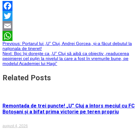
Facebook
Twitter
Email
Navigare
Previous:
Portarul lui „U” Cluj, Andrei Gorcea, și-a făcut debutul la
WhatsApp
naționala de tineret!
Next:
Boc își dorește ca „U” Cluj să aibă ca obiectiv „readucerea
în
pepinierei cel puțin la nivelul la care a fost în vremurile bune, pe
modelul Academiei lui Hagi”
articole
Related Posts
Remontada de trei puncte! „U” Cluj a întors meciul cu FC
Botoșani și a bifat prima victorie pe teren propriu
august 4, 2026