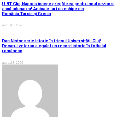
U-BT Cluj-Napoca începe pregătirea pentru noul sezon și
sună adunarea! Amicale tari cu echipe din
România,Turcia și Grecia
august 3, 2026
Dan Nistor scrie istorie în tricoul Universității Cluj!
Decarul veteran a egalat un record istoric în fotbalul
românesc
august 3, 2026