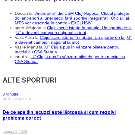
Dacian
la
„Anomaliile” din CSM Cluj-Napoca. Clubul plătește
doi antrenori ai unei secții fără sportivi înregistrați. Oficialii ai
MTS vor descinde în control- EXCLUSIV
sportulclujean
la
Clujul scrie istorie în natație. Un sportiv de la
„U” a devenit campion național la înot
Vass Attila
la
Clujul scrie istorie în natație. Un sportiv de la „U”
a devenit campion național la înot
Vasile Manu
la
„U” Cluj a pus în vânzare biletele pentru
meciul cu CSA Steaua
ionut
la
„U” Cluj a pus în vânzare biletele pentru meciul cu
CSA Steaua
ALTE SPORTURI
8 Minutes
ALTE SPORTURI
De ce apa din jacuzzi este lăptoasă și cum rezolvi
problema corect
august 5, 2026