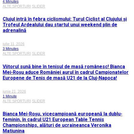
4 Minutes
ALTE SPORTURI
SLIDER
Clujul intră în febra ciclismului: Turul Ciclist al Clujului și
Trofeul Ardealului dau startul unui weekend plin de
adrenalină
iulie 11, 2026
3 Minutes
ALTE SPORTURI
SLIDER
Viitorul sună bine în tenisul de masă românesc! Bianca
Mei-Roșu aduce României aurul în cadrul Campionatelor
Europene de Tenis de masă U21 de la Cluj-Napoca!
iunie 21, 2026
1 Minute
ALTE SPORTURI
SLIDER
Bianca Mei-Roșu, vicecampioană europeană la dublu-
feminin, în cadrul U21 European Table Tennis
Championships, alături de ucraineanca Veronika
Matiunina