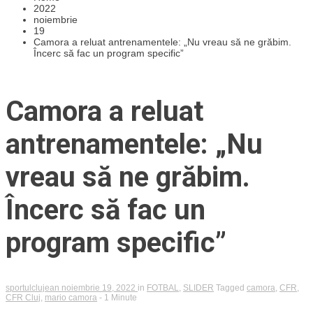
2022
noiembrie
19
Camora a reluat antrenamentele: „Nu vreau să ne grăbim.
Încerc să fac un program specific”
Camora a reluat
antrenamentele: „Nu
vreau să ne grăbim.
Încerc să fac un
program specific”
sportulclujean
noiembrie 19, 2022
in
FOTBAL
,
SLIDER
Tagged
camora
,
CFR
,
CFR Cluj
,
mario camora
- 1 Minute