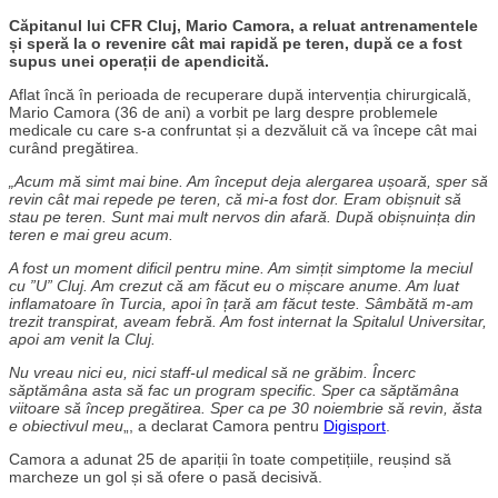
Căpitanul lui CFR Cluj, Mario Camora, a reluat antrenamentele
și speră la o revenire cât mai rapidă pe teren, după ce a fost
supus unei operații de apendicită.
Aflat încă în perioada de recuperare după intervenția chirurgicală,
Mario Camora (36 de ani) a vorbit pe larg despre problemele
medicale cu care s-a confruntat și a dezvăluit că va începe cât mai
curând pregătirea.
„Acum mă simt mai bine. Am început deja alergarea ușoară, sper să
revin cât mai repede pe teren, că mi-a fost dor. Eram obișnuit să
stau pe teren. Sunt mai mult nervos din afară. După obișnuința din
teren e mai greu acum.
A fost un moment dificil pentru mine. Am simțit simptome la meciul
cu ”U” Cluj. Am crezut că am făcut eu o mișcare anume. Am luat
inflamatoare în Turcia, apoi în țară am făcut teste. Sâmbătă m-am
trezit transpirat, aveam febră. Am fost internat la Spitalul Universitar,
apoi am venit la Cluj.
Nu vreau nici eu, nici staff-ul medical să ne grăbim. Încerc
săptămâna asta să fac un program specific. Sper ca săptămâna
viitoare să încep pregătirea. Sper ca pe 30 noiembrie să revin, ăsta
e obiectivul meu
„, a declarat Camora pentru
Digisport
.
Camora a adunat 25 de apariții în toate competițiile, reușind să
marcheze un gol și să ofere o pasă decisivă.