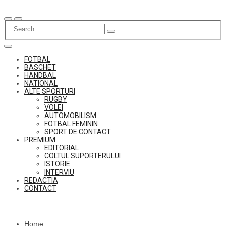
Skip
to
content
FOTBAL
BASCHET
HANDBAL
NATIONAL
ALTE SPORTURI
RUGBY
VOLEI
AUTOMOBILISM
FOTBAL FEMININ
SPORT DE CONTACT
PREMIUM
EDITORIAL
COLTUL SUPORTERULUI
ISTORIE
INTERVIU
REDACTIA
CONTACT
Home