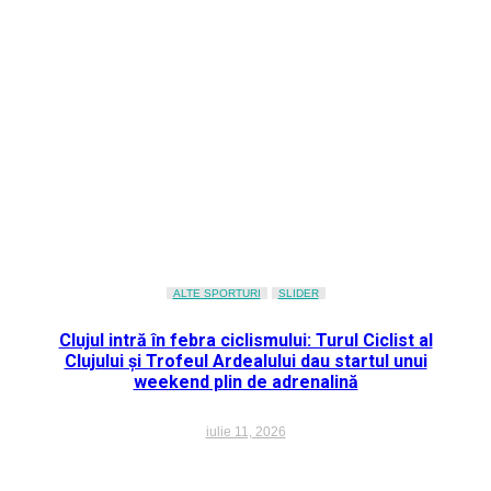
ALTE SPORTURI
SLIDER
Clujul intră în febra ciclismului: Turul Ciclist al
Clujului și Trofeul Ardealului dau startul unui
weekend plin de adrenalină
iulie 11, 2026