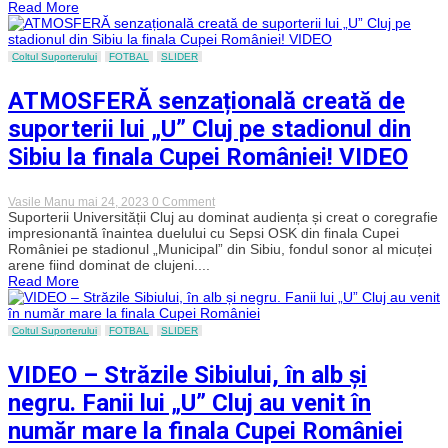
Read More
„Studenții”
au
dominat
meciul
Coltul Suporterului
FOTBAL
SLIDER
cu
Sepsi
ATMOSFERĂ senzațională creată de
OSK,
dar
suporterii lui „U” Cluj pe stadionul din
au
pierdut
Sibiu la finala Cupei României! VIDEO
loteria
penalty-
urilor
și
on
Vasile Manu
mai 24, 2023
0 Comment
au
ATMOSFERĂ
Suporterii Universității Cluj au dominat audiența și creat o coregrafie
ratat
senzațională
impresionantă înaintea duelului cu Sepsi OSK din finala Cupei
șansa
creată
României pe stadionul „Municipal” din Sibiu, fondul sonor al micuței
de
de
a
arene fiind dominat de clujeni....
suporterii
aduce
Read More
lui
acasă
„U”
trofeul
Cluj
Cupa
pe
Coltul Suporterului
FOTBAL
SLIDER
României!
stadionul
din
VIDEO – Străzile Sibiului, în alb și
Sibiu
la
negru. Fanii lui „U” Cluj au venit în
finala
Cupei
număr mare la finala Cupei României
României!
VIDEO