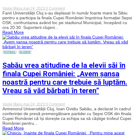
on
Vasile Manu
mai 24, 2023
0 Comment
VIDEO
Fanii Universității Cluj s-au deplasat în număr foarte mare la Sibiu
–
pentru a participa la finala Cupei României împotriva formației Sepsi
Străzile
OSK, confruntarea având loc pe stadionul Municipal, începând cu
Sibiului,
ora 20:30. Suporterii clujeni...
în
Read More
alb
și
negru.
Fanii
lui
FOTBAL
SLIDER
„U”
Cluj
au
Sabău vrea atitudine de la elevii săi în
venit
în
finala Cupei României: „Avem șansa
număr
mare
noastră pentru care trebuie să luptăm.
la
finala
Vreau să văd bărbați în teren”
Cupei
României
on
Vasile Manu
mai 24, 2023
0 Comment
Sabău
Antrenorul Universității Cluj, Ioan Ovidiu Sabău, a declarat în cadrul
vrea
conferinței de presă premergătoare partidei cu Sepsi OSK din finala
atitudine
Cupei României că își dorește ca echipa sa să câștige trofeul Cupei
de
României pentru...
la
Read More
elevii
săi