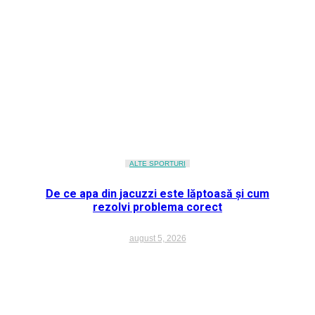
ALTE SPORTURI
De ce apa din jacuzzi este lăptoasă și cum
rezolvi problema corect
august 5, 2026