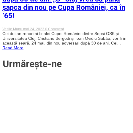
să
șapca din nou pe Cupa României, ca în
le
dedicăm
’65!
suporterilor
o
victorie
mare
on
Vasile Manu
mai 24, 2023
0 Comment
și
Bergodi
Cei doi antrenori ai finalei Cupei României dintre Sepsi OSK și
un
vs
Universitatea Cluj, Cristiano Bergodi și Ioan Ovidiu Sabău, vor fi în
trofeu
Sabău,
această seară, 24 mai, din nou adversari după 30 de ani. Cei...
fabulos”
din
Read More
nou
adversari
după
Urmărește-ne
30
de
ani!
„U”
Cluj
vrea
să
pună
șapca
din
nou
pe
Cupa
României,
ca
în
’65!