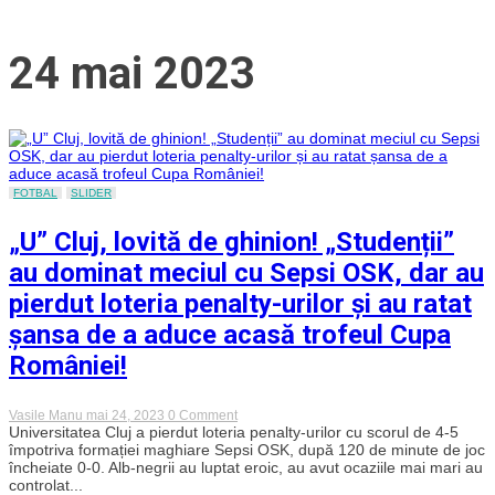
24 mai 2023
FOTBAL
SLIDER
„U” Cluj, lovită de ghinion! „Studenții”
au dominat meciul cu Sepsi OSK, dar au
pierdut loteria penalty-urilor și au ratat
șansa de a aduce acasă trofeul Cupa
României!
on
Vasile Manu
mai 24, 2023
0 Comment
„U”
Universitatea Cluj a pierdut loteria penalty-urilor cu scorul de 4-5
Cluj,
împotriva formației maghiare Sepsi OSK, după 120 de minute de joc
lovită
încheiate 0-0. Alb-negrii au luptat eroic, au avut ocaziile mai mari au
de
controlat...
ghinion!