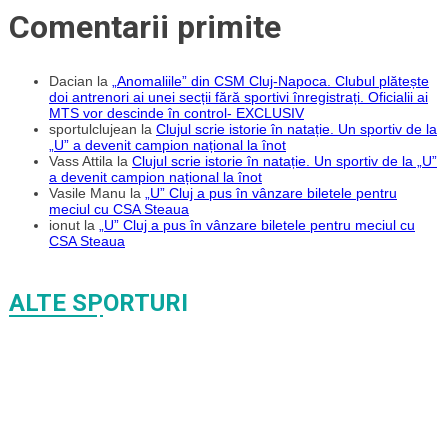
Comentarii primite
Dacian
la
„Anomaliile” din CSM Cluj-Napoca. Clubul plătește
doi antrenori ai unei secții fără sportivi înregistrați. Oficialii ai
MTS vor descinde în control- EXCLUSIV
sportulclujean
la
Clujul scrie istorie în natație. Un sportiv de la
„U” a devenit campion național la înot
Vass Attila
la
Clujul scrie istorie în natație. Un sportiv de la „U”
a devenit campion național la înot
Vasile Manu
la
„U” Cluj a pus în vânzare biletele pentru
meciul cu CSA Steaua
ionut
la
„U” Cluj a pus în vânzare biletele pentru meciul cu
CSA Steaua
ALTE SPORTURI