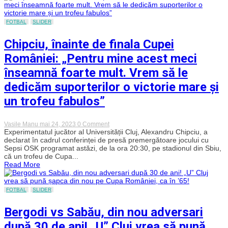
în
finala
Cupei
FOTBAL
SLIDER
României:
„Avem
șansa
Chipciu, înainte de finala Cupei
noastră
pentru
României: „Pentru mine acest meci
care
trebuie
înseamnă foarte mult. Vrem să le
să
luptăm.
dedicăm suporterilor o victorie mare și
Vreau
să
un trofeu fabulos”
văd
bărbați
în
on
Vasile Manu
mai 24, 2023
0 Comment
teren”
Chipciu,
Experimentatul jucător al Universității Cluj, Alexandru Chipciu, a
înainte
declarat în cadrul conferinței de presă premergătoare jocului cu
de
Sepsi OSK programat astăzi, de la ora 20:30, pe stadionul din Sbiu,
finala
că un trofeu de Cupa...
Cupei
Read More
României:
„Pentru
mine
acest
FOTBAL
SLIDER
meci
înseamnă
Bergodi vs Sabău, din nou adversari
foarte
mult.
după 30 de ani! „U” Cluj vrea să pună
Vrem