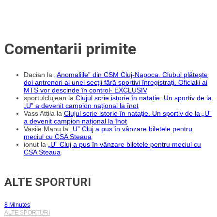
Comentarii primite
Dacian
la
„Anomaliile” din CSM Cluj-Napoca. Clubul plătește
doi antrenori ai unei secții fără sportivi înregistrați. Oficialii ai
MTS vor descinde în control- EXCLUSIV
sportulclujean
la
Clujul scrie istorie în natație. Un sportiv de la
„U” a devenit campion național la înot
Vass Attila
la
Clujul scrie istorie în natație. Un sportiv de la „U”
a devenit campion național la înot
Vasile Manu
la
„U” Cluj a pus în vânzare biletele pentru
meciul cu CSA Steaua
ionut
la
„U” Cluj a pus în vânzare biletele pentru meciul cu
CSA Steaua
ALTE SPORTURI
8 Minutes
ALTE SPORTURI