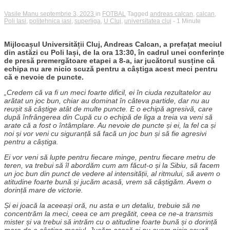
Vasile Manu
septembrie 3, 2023
in
FOTBAL
Tagged
andreas calcan
,
calcan
,
Poli Iasi
,
politehnica iasi
,
superliga
,
U Cluj
,
universitatea cluj
- 1 Minute
Mijlocașul Universității Cluj, Andreas Calcan, a prefațat meciul
din astăzi cu Poli Iași, de la ora 13:30, în cadrul unei conferințe
de presă premergătoare etapei a 8-a, iar jucătorul susține că
echipa nu are nicio scuză pentru a câștiga acest meci pentru
că e nevoie de puncte.
„Credem că va fi un meci foarte dificil, ei în ciuda rezultatelor au
arătat un joc bun, chiar au dominat în câteva partide, dar nu au
reușit să câștige atât de multe puncte. E o echipă agresivă, care
după înfrângerea din Cupă cu o echipă de liga a treia va veni să
arate că a fost o întâmplare. Au nevoie de puncte și ei, la fel ca și
noi și vor veni cu siguranță să facă un joc bun și să fie agresivi
pentru a câștiga.
Ei vor veni să lupte pentru fiecare minge, pentru fiecare metru de
teren, va trebui să îl abordăm cum am făcut-o și la Sibiu, să facem
un joc bun din punct de vedere al intensității, al ritmului, să avem o
atitudine foarte bună și jucăm acasă, vrem să câștigăm. Avem o
dorință mare de victorie.
Și ei joacă la aceeași oră, nu asta e un detaliu, trebuie să ne
concentrăm la meci, ceea ce am pregătit, ceea ce ne-a transmis
mister și va trebui să intrăm cu o atitudine foarte bună și o dorință
mare de a câștiga meciul. Jucăm acasă și nu avem nicio scuză,