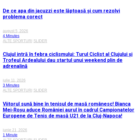
De ce apa din jacuzzi este lăptoasă și cum rezolvi
problema corect
august 5, 2026
4 Minutes
ALTE SPORTURI
SLIDER
Clujul intră în febra ciclismului: Turul Ciclist al Clujului și
Trofeul Ardealului dau startul unui weekend plin de
adrenalină
iulie 11, 2026
3 Minutes
ALTE SPORTURI
SLIDER
Viitorul sună bine în tenisul de masă românesc! Bianca
Mei-Roșu aduce României aurul în cadrul Campionatelor
Europene de Tenis de masă U21 de la Cluj-Napoca!
iunie 21, 2026
1 Minute
ALTE SPORTURI
SLIDER