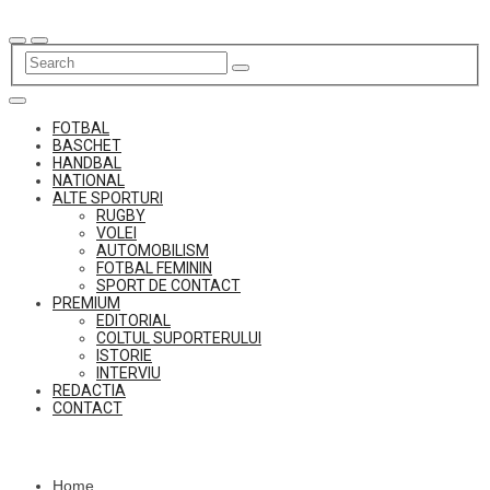
Skip
to
content
FOTBAL
BASCHET
HANDBAL
NATIONAL
ALTE SPORTURI
RUGBY
VOLEI
AUTOMOBILISM
FOTBAL FEMININ
SPORT DE CONTACT
PREMIUM
EDITORIAL
COLTUL SUPORTERULUI
ISTORIE
INTERVIU
REDACTIA
CONTACT
Home