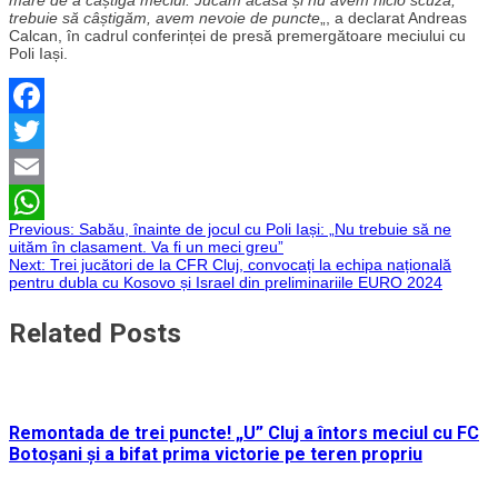
trebuie să câștigăm, avem nevoie de puncte
„, a declarat Andreas
Calcan, în cadrul conferinței de presă premergătoare meciului cu
Poli Iași.
Facebook
Twitter
Email
Navigare
Previous:
Sabău, înainte de jocul cu Poli Iași: „Nu trebuie să ne
WhatsApp
uităm în clasament. Va fi un meci greu”
Next:
Trei jucători de la CFR Cluj, convocați la echipa națională
în
pentru dubla cu Kosovo și Israel din preliminariile EURO 2024
articole
Related Posts
Remontada de trei puncte! „U” Cluj a întors meciul cu FC
Botoșani și a bifat prima victorie pe teren propriu