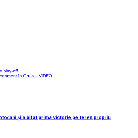
e play-off
ntrenament în Gruia – VIDEO
toșani și a bifat prima victorie pe teren propriu