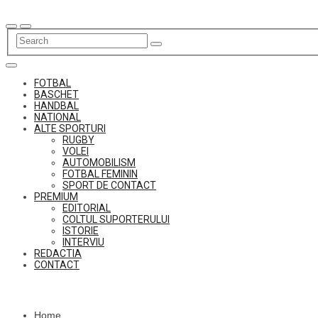
Skip
to
content
FOTBAL
BASCHET
HANDBAL
NATIONAL
ALTE SPORTURI
RUGBY
VOLEI
AUTOMOBILISM
FOTBAL FEMININ
SPORT DE CONTACT
PREMIUM
EDITORIAL
COLTUL SUPORTERULUI
ISTORIE
INTERVIU
REDACTIA
CONTACT
Home