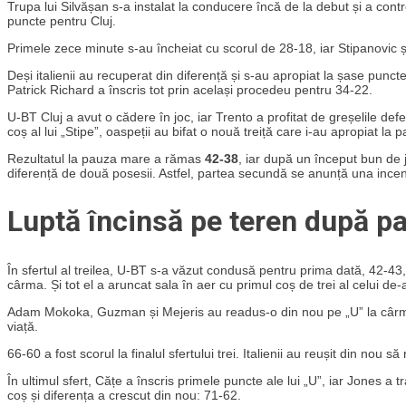
Trupa lui Silvășan s-a instalat la conducere încă de la debut și a contro
puncte pentru Cluj.
Primele zece minute s-au încheiat cu scorul de 28-18, iar Stipanovic și
Deși italienii au recuperat din diferență și s-au apropiat la șase punc
Patrick Richard a înscris tot prin același procedeu pentru 34-22.
U-BT Cluj a avut o cădere în joc, iar Trento a profitat de greșelile de
coș al lui „Stipe”, oaspeții au bifat o nouă treiță care i-au apropiat la 
Rezultatul la pauza mare a rămas
42-38
, iar după un început bun de j
diferență de două posesii. Astfel, partea secundă se anunță una incend
Luptă încinsă pe teren după p
În sfertul al treilea, U-BT s-a văzut condusă pentru prima dată, 42-43
cârma. Și tot el a aruncat sala în aer cu primul coș de trei al celui de-a
Adam Mokoka, Guzman și Mejeris au readus-o din nou pe „U” la cârma joc
viață.
66-60 a fost scorul la finalul sfertului trei. Italienii au reușit din nou
În ultimul sfert, Cățe a înscris primele puncte ale lui „U”, iar Jones a
coș și diferența a crescut din nou: 71-62.