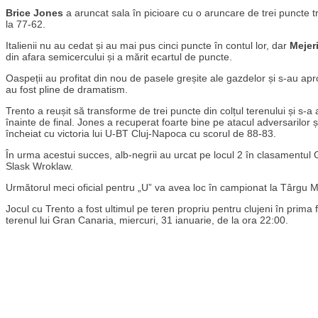
Brice Jones
a aruncat sala în picioare cu o aruncare de trei puncte 
la 77-62.
Italienii nu au cedat și au mai pus cinci puncte în contul lor, dar
Mejer
din afara semicercului și a mărit ecartul de puncte.
Oaspeții au profitat din nou de pasele greșite ale gazdelor și s-au apr
au fost pline de dramatism.
Trento a reușit să transforme de trei puncte din colțul terenului și s-
înainte de final. Jones a recuperat foarte bine pe atacul adversarilor ș
încheiat cu victoria lui U-BT Cluj-Napoca cu scorul de 88-83.
În urma acestui succes, alb-negrii au urcat pe locul 2 în clasamentul
Slask Wroklaw.
Următorul meci oficial pentru „U” va avea loc în campionat la Târgu M
Jocul cu Trento a fost ultimul pe teren propriu pentru clujeni în prima
terenul lui Gran Canaria, miercuri, 31 ianuarie, de la ora 22:00.