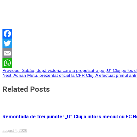
Facebook
Twitter
Email
Navigare
Previous:
Sabău, după victoria care a propulsat-o pe „U” Cluj pe loc d
WhatsApp
Next:
Adrian Mutu, prezentat oficial la CFR Cluj. A efectuat primul a
în
Related Posts
articole
Remontada de trei puncte! „U” Cluj a întors meciul cu FC Bo
august 4, 2026