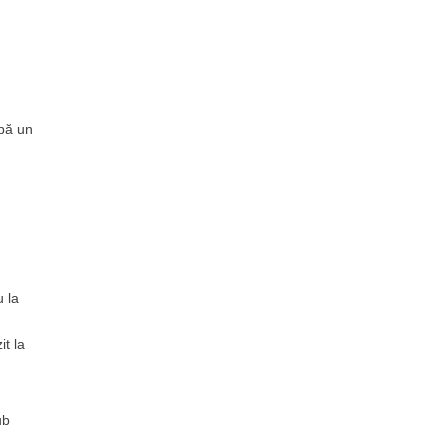
upă un
u la
t la
ub