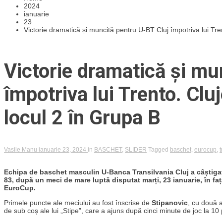
2024
ianuarie
23
Victorie dramatică și muncită pentru U-BT Cluj împotriva lui Tre
Victorie dramatică și mu
împotriva lui Trento. Clu
locul 2 în Grupa B
Vasile Manu
ianuarie 23, 2024
in
BASCHET
,
SLIDER
Tagged
baschet
,
eurocup
,
Echipa de baschet masculin U-Banca Transilvania Cluj a câștigat 
83, după un meci de mare luptă disputat marți, 23 ianuarie, în fața
EuroCup.
Primele puncte ale meciului au fost înscrise de
Stipanovic
, cu două a
de sub coș ale lui „Stipe”, care a ajuns după cinci minute de joc la 10 