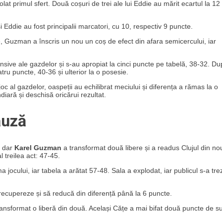
lat primul sfert. Două coșuri de trei ale lui Eddie au mărit ecartul la 12
 Eddie au fost principalii marcatori, cu 10, respectiv 9 puncte.
te, Guzman a înscris un nou un coș de efect din afara semicercului, iar
fensive ale gazdelor și s-au apropiat la cinci puncte pe tabelă, 38-32. D
patru puncte, 40-36 și ulterior la o posesie.
oc al gazdelor, oaspeții au echilibrat meciului și diferența a rămas la o
iară și deschisă oricărui rezultat.
auză
, dar
Karel Guzman
a transformat două libere și a readus Clujul din no
l treilea act: 47-45.
ului, iar tabela a arătat 57-48. Sala a explodat, iar publicul s-a trezi
 să recupereze și să reducă din diferență până la 6 puncte.
 transformat o liberă din două. Același Cățe a mai bifat două puncte de s