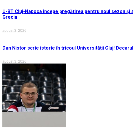
U-BT Cluj-Napoca începe pregătirea pentru noul sezon și s
Grecia
august 3, 2026
Dan Nistor scrie istorie în tricoul Universității Cluj! Deca
august 3, 2026