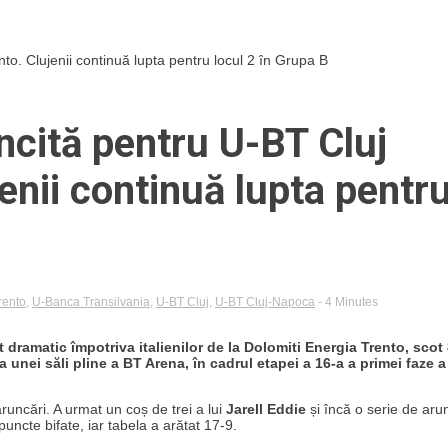
nto. Clujenii continuă lupta pentru locul 2 în Grupa B
ncită pentru U-BT Cluj
jenii continuă lupta pentr
trento
,
U-Banca Transilvania
,
U-BT Cluj
,
U-BT Cluj-Napoca
- 4 Minutes
dramatic împotriva italienilor de la Dolomiti Energia Trento, scot 
 unei săli pline a BT Arena, în cadrul etapei a 16-a a primei faze a
runcări. A urmat un coș de trei a lui
Jarell Eddie
și încă o serie de aru
puncte bifate, iar tabela a arătat 17-9.