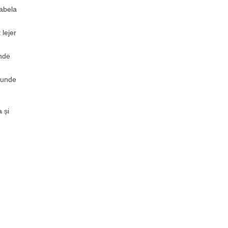
tabela
 lejer
unde
ecunde
 și