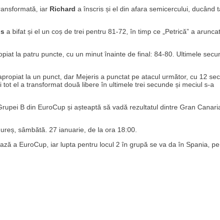
transformată, iar
Richard
a înscris și el din afara semicercului, ducând 
is
a bifat și el un coș de trei pentru 81-72, în timp ce „Petrică” a aruncat
opiat la patru puncte, cu un minut înainte de final: 84-80. Ultimele sec
a apropiat la un punct, dar Mejeris a punctat pe atacul următor, cu 12 s
i tot el a transformat două libere în ultimele trei secunde și meciul s-a
 Grupei B din EuroCup și așteaptă să vadă rezultatul dintre Gran Canaria
ureș, sâmbătă. 27 ianuarie, de la ora 18:00.
 fază a EuroCup, iar lupta pentru locul 2 în grupă se va da în Spania, pe