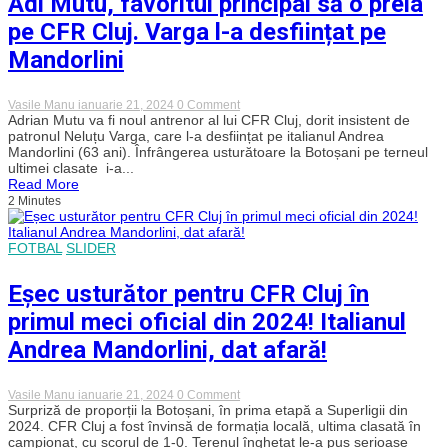
Adi Mutu, favoritul principal să o preia
play-
off
pe CFR Cluj. Varga l-a desființat pe
Mandorlini
on
Vasile Manu
ianuarie 21, 2024
0 Comment
Adi
Adrian Mutu va fi noul antrenor al lui CFR Cluj, dorit insistent de
Mutu,
patronul Neluțu Varga, care l-a desființat pe italianul Andrea
favoritul
Mandorlini (63 ani). Înfrângerea usturătoare la Botoșani pe terneul
principal
ultimei clasate i-a...
să
Read More
o
2 Minutes
preia
pe
CFR
Cluj.
FOTBAL
SLIDER
Varga
l-
a
Eșec usturător pentru CFR Cluj în
desființat
pe
primul meci oficial din 2024! Italianul
Mandorlini
Andrea Mandorlini, dat afară!
on
Vasile Manu
ianuarie 21, 2024
0 Comment
Eșec
Surpriză de proporții la Botoșani, în prima etapă a Superligii din
usturător
2024. CFR Cluj a fost învinsă de formația locală, ultima clasată în
pentru
campionat, cu scorul de 1-0. Terenul înghețat le-a pus serioase