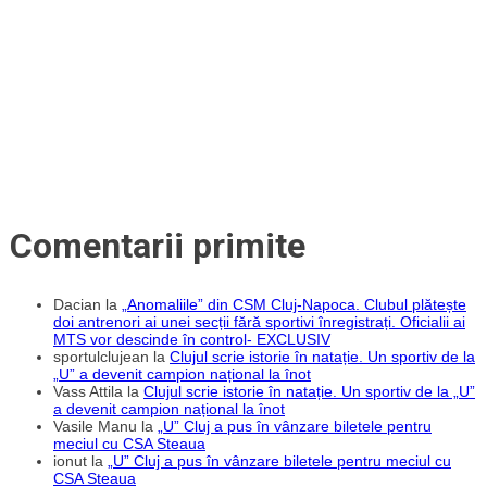
succes
categoric,
în
fața
Coronei
Brașov
Comentarii primite
Dacian
la
„Anomaliile” din CSM Cluj-Napoca. Clubul plătește
doi antrenori ai unei secții fără sportivi înregistrați. Oficialii ai
MTS vor descinde în control- EXCLUSIV
sportulclujean
la
Clujul scrie istorie în natație. Un sportiv de la
„U” a devenit campion național la înot
Vass Attila
la
Clujul scrie istorie în natație. Un sportiv de la „U”
a devenit campion național la înot
Vasile Manu
la
„U” Cluj a pus în vânzare biletele pentru
meciul cu CSA Steaua
ionut
la
„U” Cluj a pus în vânzare biletele pentru meciul cu
CSA Steaua