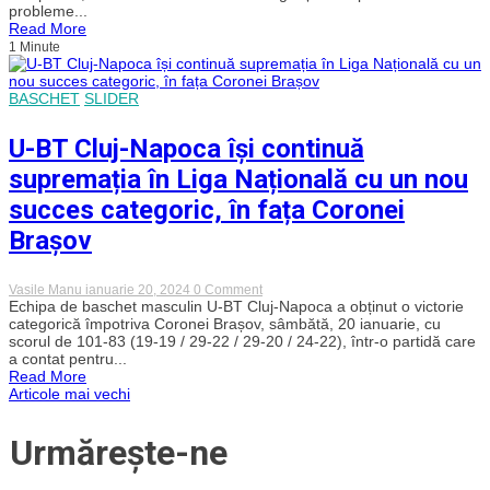
CFR
probleme...
Cluj
Read More
în
1 Minute
primul
meci
oficial
din
BASCHET
SLIDER
2024!
Italianul
Andrea
U-BT Cluj-Napoca își continuă
Mandorlini,
dat
supremația în Liga Națională cu un nou
afară!
succes categoric, în fața Coronei
Brașov
on
Vasile Manu
ianuarie 20, 2024
0 Comment
U-
Echipa de baschet masculin U-BT Cluj-Napoca a obținut o victorie
BT
categorică împotriva Coronei Brașov, sâmbătă, 20 ianuarie, cu
Cluj-
scorul de 101-83 (19-19 / 29-22 / 29-20 / 24-22), într-o partidă care
Napoca
a contat pentru...
își
Read More
continuă
Navigare
Articole mai vechi
supremația
în
Liga
în
Urmărește-ne
Națională
cu
un
articole
nou