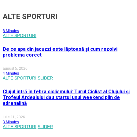
ALTE SPORTURI
8 Minutes
ALTE SPORTURI
De ce apa din jacuzzi este lăptoasă și cum rezolvi
problema corect
august 5, 2026
4 Minutes
ALTE SPORTURI
SLIDER
Clujul intră în febra ciclismului: Turul Ciclist al Clujului și
Trofeul Ardealului dau startul unui weekend plin de
adrenalină
iulie 11, 2026
3 Minutes
ALTE SPORTURI
SLIDER