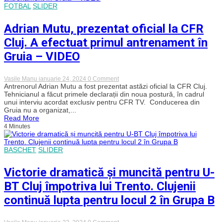
propriu,
FOTBAL
SLIDER
în
duelul
cu
Adrian Mutu, prezentat oficial la CFR
FC
Voluntari:
Cluj. A efectuat primul antrenament în
„E
o
Gruia – VIDEO
mare
provocare”
on
Vasile Manu
ianuarie 24, 2024
0 Comment
Adrian
Antrenorul Adrian Mutu a fost prezentat astăzi oficial la CFR Cluj.
Mutu,
Tehnicianul a făcut primele declarații din noua postură, în cadrul
prezentat
unui interviu acordat exclusiv pentru CFR TV. Conducerea din
oficial
Gruia nu a organizat,...
la
Read More
CFR
4 Minutes
Cluj.
A
efectuat
primul
BASCHET
SLIDER
antrenament
în
Gruia
Victorie dramatică și muncită pentru U-
–
VIDEO
BT Cluj împotriva lui Trento. Clujenii
continuă lupta pentru locul 2 în Grupa B
on