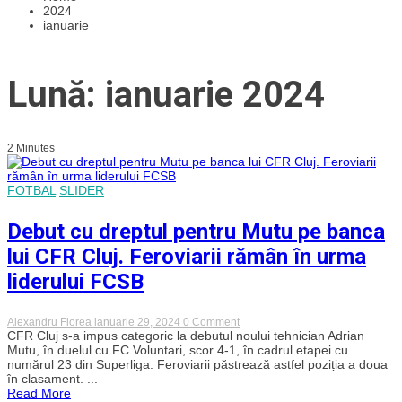
2024
ianuarie
Lună: ianuarie 2024
2 Minutes
FOTBAL
SLIDER
Debut cu dreptul pentru Mutu pe banca
lui CFR Cluj. Feroviarii rămân în urma
liderului FCSB
on
Alexandru Florea
ianuarie 29, 2024
0 Comment
Debut
CFR Cluj s-a impus categoric la debutul noului tehnician Adrian
cu
Mutu, în duelul cu FC Voluntari, scor 4-1, în cadrul etapei cu
dreptul
numărul 23 din Superliga. Feroviarii păstrează astfel poziția a doua
pentru
în clasament. ...
Mutu
Read More
pe