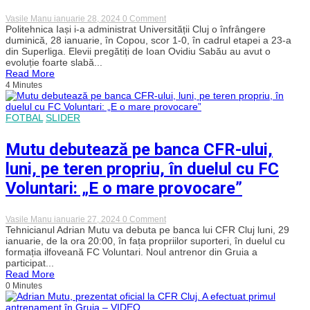
on
Vasile Manu
ianuarie 28, 2024
0 Comment
„U”
Politehnica Iași i-a administrat Universității Cluj o înfrângere
Cluj,
duminică, 28 ianuarie, în Copou, scor 1-0, în cadrul etapei a 23-a
învinsă
din Superliga. Elevii pregătiți de Ioan Ovidiu Sabău au avut o
pe
evoluție foarte slabă...
final
Read More
de
4 Minutes
Poli
Iași.
„Studenții”
au
FOTBAL
SLIDER
fost
îngropați
de
Mutu debutează pe banca CFR-ului,
un
fost
luni, pe teren propriu, în duelul cu FC
jucător
crescut
Voluntari: „E o mare provocare”
de
rivala
din
on
Vasile Manu
ianuarie 27, 2024
0 Comment
Gruia
Mutu
Tehnicianul Adrian Mutu va debuta pe banca lui CFR Cluj luni, 29
debutează
ianuarie, de la ora 20:00, în fața propriilor suporteri, în duelul cu
pe
formația ilfoveană FC Voluntari. Noul antrenor din Gruia a
banca
participat...
CFR-
Read More
ului,
0 Minutes
luni,
pe
teren