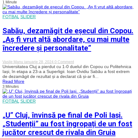
1 Minute
banca
lui
CFR
Cluj.
FOTBAL
SLIDER
Feroviarii
rămân
în
Sabău, dezamăgit de eșecul din Copou.
urma
liderului
„Aș fi vrut altă abordare, cu mai multe
FCSB
încredere și personalitate”
on
Vasile Manu
ianuarie 28, 2024
0 Comment
Sabău,
Universitatea Cluj a pierdut cu 1-0 duelul din Copou cu Politehnica
dezamăgit
Iași, în etapa a 23-a a Superligii. Ioan Ovidiu Sabău a fost extrem
de
de dezamăgit de rezultat și a declarat că și-ar fi...
eșecul
Read More
din
3 Minutes
Copou.
„Aș
fi
vrut
FOTBAL
SLIDER
altă
abordare,
„U” Cluj, învinsă pe final de Poli Iași.
cu
mai
„Studenții” au fost îngropați de un fost
multe
încredere
jucător crescut de rivala din Gruia
și
personalitate”