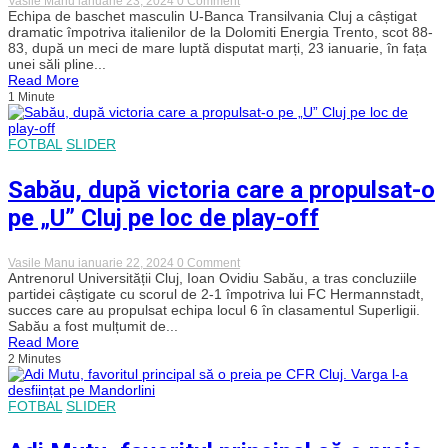
Vasile Manu
ianuarie 23, 2024
0 Comment
Victorie
Echipa de baschet masculin U-Banca Transilvania Cluj a câștigat
dramatică
dramatic împotriva italienilor de la Dolomiti Energia Trento, scot 88-
și
83, după un meci de mare luptă disputat marți, 23 ianuarie, în fața
muncită
unei săli pline...
pentru
Read More
U-
1 Minute
BT
Cluj
împotriva
lui
FOTBAL
SLIDER
Trento.
Clujenii
continuă
Sabău, după victoria care a propulsat-o
lupta
pentru
pe „U” Cluj pe loc de play-off
locul
2
în
on
Vasile Manu
ianuarie 22, 2024
0 Comment
Grupa
Sabău,
Antrenorul Universității Cluj, Ioan Ovidiu Sabău, a tras concluziile
B
după
partidei câștigate cu scorul de 2-1 împotriva lui FC Hermannstadt,
victoria
succes care au propulsat echipa locul 6 în clasamentul Superligii.
care
Sabău a fost mulțumit de...
a
Read More
propulsat-
2 Minutes
o
pe
„U”
Cluj
FOTBAL
SLIDER
pe
loc
de