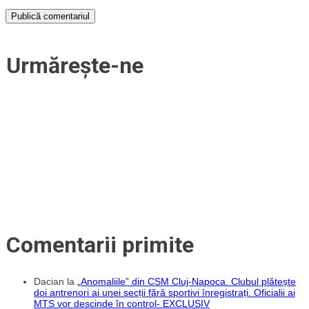
Urmărește-ne
Comentarii primite
Dacian
la
„Anomaliile” din CSM Cluj-Napoca. Clubul plătește
doi antrenori ai unei secții fără sportivi înregistrați. Oficialii ai
MTS vor descinde în control- EXCLUSIV