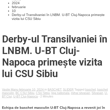
2024
februarie
10
Derby-ul Transilvaniei în LNBM. U-BT Cluj-Napoca primește
vizita lui CSU Sibiu
Derby-ul Transilvaniei în
LNBM. U-BT Cluj-
Napoca primește vizita
lui CSU Sibiu
Vasile Manu
februarie 10, 2024
in
BASCHET
,
SLIDER
Tagged
baschet
,
baschet
masculin
,
BC CSU Sibiu
,
CSU Sibiu
,
liga nationala
,
mihai silvasan
,
Silvasan
,
U-
BT Cluj
,
U-BT Cluj-Napoca
- 2 Minutes
Echipa de baschet masculin U-BT Cluj-Napoca a revenit joi în