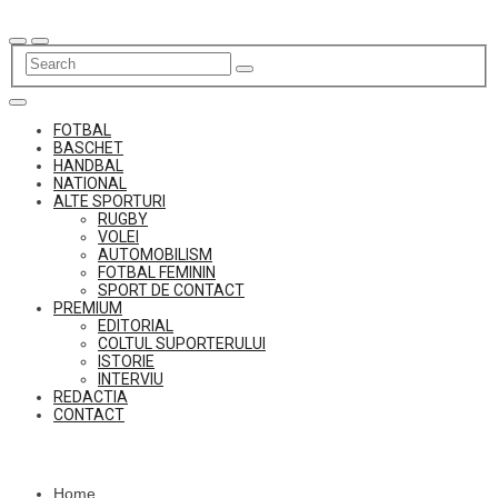
Skip
to
content
FOTBAL
BASCHET
HANDBAL
NATIONAL
ALTE SPORTURI
RUGBY
VOLEI
AUTOMOBILISM
FOTBAL FEMININ
SPORT DE CONTACT
PREMIUM
EDITORIAL
COLTUL SUPORTERULUI
ISTORIE
INTERVIU
REDACTIA
CONTACT
Home