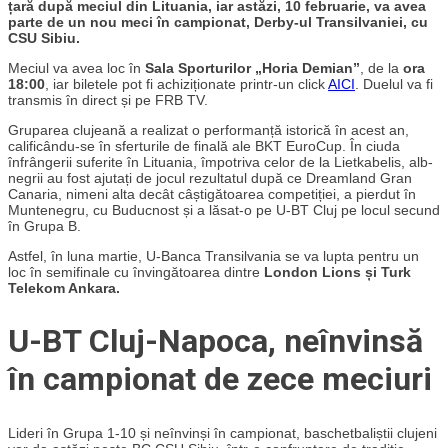
țară după meciul din Lituania, iar astăzi, 10 februarie, va avea
parte de un nou meci în campionat, Derby-ul Transilvaniei, cu
CSU Sibiu.
Meciul va avea loc în
Sala Sporturilor „Horia Demian”
, de la
ora
18:00
, iar biletele pot fi achiziționate printr-un click
AICI
. Duelul va fi
transmis în direct și pe FRB TV.
Gruparea clujeană a realizat o performanță istorică în acest an,
calificându-se în sferturile de finală ale BKT EuroCup. În ciuda
înfrângerii suferite în Lituania, împotriva celor de la Lietkabelis, alb-
negrii au fost ajutați de jocul rezultatul după ce Dreamland Gran
Canaria, nimeni alta decât câștigătoarea competiției, a pierdut în
Muntenegru, cu Buducnost și a lăsat-o pe U-BT Cluj pe locul secund
în Grupa B.
Astfel, în luna martie, U-Banca Transilvania se va lupta pentru un
loc în semifinale cu învingătoarea dintre
London Lions și Turk
Telekom Ankara.
U-BT Cluj-Napoca, neînvinsă
în campionat de zece meciuri
Lideri în Grupa 1-10 și neînvinși în campionat, baschetbaliștii clujeni