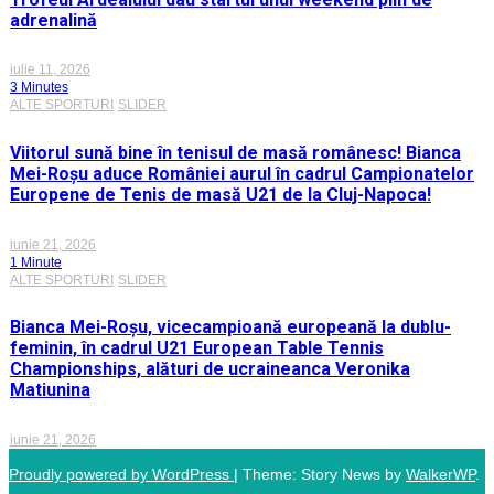
adrenalină
iulie 11, 2026
3 Minutes
ALTE SPORTURI
SLIDER
Viitorul sună bine în tenisul de masă românesc! Bianca
Mei-Roșu aduce României aurul în cadrul Campionatelor
Europene de Tenis de masă U21 de la Cluj-Napoca!
iunie 21, 2026
1 Minute
ALTE SPORTURI
SLIDER
Bianca Mei-Roșu, vicecampioană europeană la dublu-
feminin, în cadrul U21 European Table Tennis
Championships, alături de ucraineanca Veronika
Matiunina
iunie 21, 2026
Proudly powered by WordPress
|
Theme: Story News by
WalkerWP
.