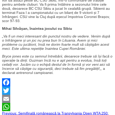
vor da astăzi peste BC CSU Sibiu, într-o confruntare de tradiție
pentru ambele cluburi. Va fi prima întâlnire a sezonului între cele
două, deoarece BC CSU Sibiu a jucat în cealaltă grupă. Sibienii au
terminat Faza I a campionatului cu un bilanț de 9 victorii și 7
înfrângeri. CSU vine la Cluj după eșecul împotriva Coronei Brașov,
scor 97-93.
Mihai Silvășan, înaintea jocului cu Sibiu
„Va fi un meci interesant din punctul nostru de vedere. Venim după
o înfrângere și un joc nu prea bun în Lituania. Avem și mici
probleme cu jucătorii, însă ne dorim foarte mult să câștigăm acest
meci. Este ultima repetiție înaintea Cupei României.
Bryce jones este cu semnul întrebării, deoarece trebuie să își facă o
operație la dinți. Guzman încă nu e apt pentru a evolua, însă toți
ceilalți vor. Jucăm cu o echipă destul de în formă și vor veni aici să
încerce să câștige cu siguranță, deci trebuie să fim pregătiți!
„, a
declarat antrenorul campioanei.
Facebook
Twitter
Email
Previous:
Semifinală românească la Transylvania Open WTA 250: