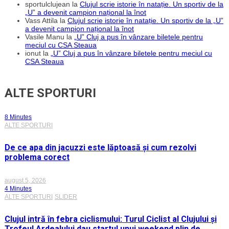
sportulclujean
la
Clujul scrie istorie în natație. Un sportiv de la
„U” a devenit campion național la înot
Vass Attila
la
Clujul scrie istorie în natație. Un sportiv de la „U”
a devenit campion național la înot
Vasile Manu
la
„U” Cluj a pus în vânzare biletele pentru
meciul cu CSA Steaua
ionut
la
„U” Cluj a pus în vânzare biletele pentru meciul cu
CSA Steaua
ALTE SPORTURI
8 Minutes
ALTE SPORTURI
De ce apa din jacuzzi este lăptoasă și cum rezolvi
problema corect
august 5, 2026
4 Minutes
ALTE SPORTURI
SLIDER
Clujul intră în febra ciclismului: Turul Ciclist al Clujului și
Trofeul Ardealului dau startul unui weekend plin de