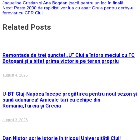
Navigare
WhatsApp
Jaqueline Cristian și Ana Bogdan joacă pentru un loc în finală
Next:
Peste 2000 de rapidiști vor lua cu asalt Gruia pentru derby-ul
în
feroviar cu CFR Cluj
articole
Related Posts
Remontada de trei puncte! „U” Cluj a întors meciul cu FC
Botoșani și a bifat prima victorie pe teren propriu
august 4, 2026
U-BT Cluj-Napoca începe pregătirea pentru noul sezon și
sună adunarea! Amicale tari cu echipe din
România,Turcia și Grecia
august 3, 2026
Dan Nistor scrie istorie în tricoul Universității Cluj!