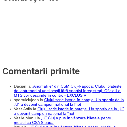
Comentarii primite
Dacian
la
„Anomaliile” din CSM Cluj-Napoca. Clubul plătește
doi antrenori ai unei secții fără sportivi înregistrați. Oficialii ai
MTS vor descinde în control- EXCLUSIV
sportulclujean
la
Clujul scrie istorie în natație. Un sportiv de la
„U” a devenit campion național la înot
Vass Attila
la
Clujul scrie istorie în natație. Un sportiv de la „U”
a devenit campion național la înot
Vasile Manu
la
„U” Cluj a pus în vânzare biletele pentru
meciul cu CSA Steaua