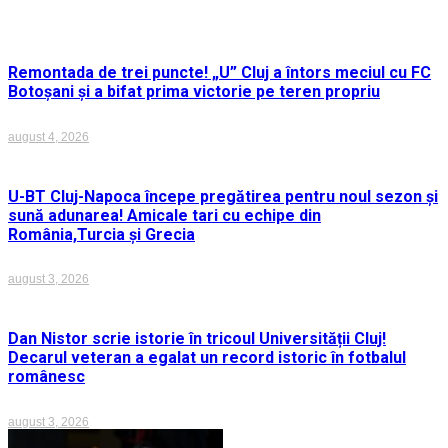
Remontada de trei puncte! „U” Cluj a întors meciul cu FC
Botoșani și a bifat prima victorie pe teren propriu
august 4, 2026
U-BT Cluj-Napoca începe pregătirea pentru noul sezon și
sună adunarea! Amicale tari cu echipe din
România,Turcia și Grecia
august 3, 2026
Dan Nistor scrie istorie în tricoul Universității Cluj!
Decarul veteran a egalat un record istoric în fotbalul
românesc
august 3, 2026