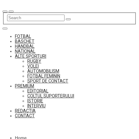
Skip
to
content
FOTBAL
BASCHET
HANDBAL
NATIONAL
ALTE SPORTURI
RUGBY
VOLEI
AUTOMOBILISM
FOTBAL FEMININ
SPORT DE CONTACT
PREMIUM
EDITORIAL
COLTUL SUPORTERULUI
ISTORIE
INTERVIU
REDACTIA
CONTACT
Home