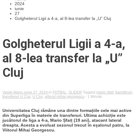
2024
iunie
27
Golgheterul Ligii a 4-a, al 8-lea transfer la „U” Cluj
Golgheterul Ligii a 4-a,
al 8-lea transfer la „U”
Cluj
Vasile Manu
iunie 27, 2024
in
FOTBAL
,
SLIDER
Tagged
mario sfait
,
transferuri
,
transferuri U Cluj
,
U Cluj
,
viitorul mihai georgescu
- 1 Minute
Universitatea Cluj rămâne una dintre formațiile cele mai active
din Superliga în materie de transferuri. Ultima achiziție este
jucătorul de liga a 4-a, Mario Șfaiț (19 ani), atacant lateral
dreapta. Acesta a evoluat sezonul trecut în eșalonul patru, la
Viitorul Mihai Georgescu.