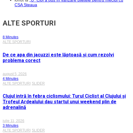
ionut
la
„U” Cluj a pus în vânzare biletele pentru meciul cu
CSA Steaua
ALTE SPORTURI
8 Minutes
ALTE SPORTURI
De ce apa din jacuzzi este lăptoasă și cum rezolvi
problema corect
august 5, 2026
4 Minutes
ALTE SPORTURI
SLIDER
Clujul intră în febra ciclismului: Turul Ciclist al Clujului și
Trofeul Ardealului dau startul unui weekend plin de
adrenalină
iulie 11, 2026
3 Minutes
ALTE SPORTURI
SLIDER