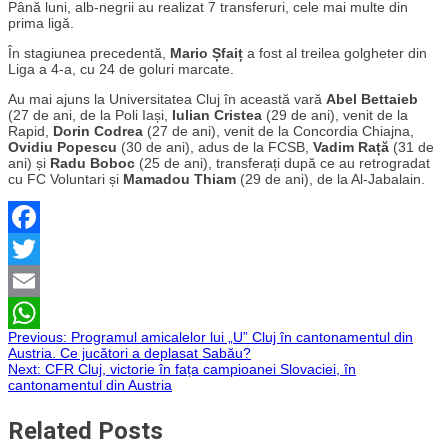
Până luni, alb-negrii au realizat 7 transferuri, cele mai multe din
prima ligă.
În stagiunea precedentă,
Mario Șfaiț
a fost al treilea golgheter din
Liga a 4-a, cu 24 de goluri marcate.
Au mai ajuns la Universitatea Cluj în această vară
Abel Bettaieb
(27 de ani, de la Poli Iași,
Iulian Cristea
(29 de ani), venit de la
Rapid,
Dorin Codrea
(27 de ani), venit de la Concordia Chiajna,
Ovidiu Popescu
(30 de ani), adus de la FCSB,
Vadim Rață
(31 de
ani) și
Radu Boboc
(25 de ani), transferați după ce au retrogradat
cu FC Voluntari și
Mamadou Thiam
(29 de ani), de la Al-Jabalain.
Facebook
Twitter
Email
Navigare
Previous:
Programul amicalelor lui „U” Cluj în cantonamentul din
WhatsApp
Austria. Ce jucători a deplasat Sabău?
Next:
CFR Cluj, victorie în fața campioanei Slovaciei, în
în
cantonamentul din Austria
articole
Related Posts