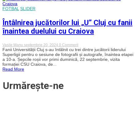
obiectiv
după
FOTBAL
SLIDER
plecările
în
Întâlnirea jucătorilor lui „U” Cluj cu fanii
masă
din
înaintea duelului cu Craiova
această
vară
on
Vasile Manu
septembrie 20, 2024
0 Comment
Întâlnirea
Fanii Universității Cluj s-au întâlnit cu trei dintre jucătorii liderului
jucătorilor
Superligii pentru o sesiune de fotografii și autografe, înaintea etapei
lui
a 10-a. Șepcile roșii vor primi duminică, 22 septembrie, vizita
„U”
formației CSU Craiova, de...
Cluj
Read More
cu
fanii
înaintea
Urmărește-ne
duelului
cu
Craiova