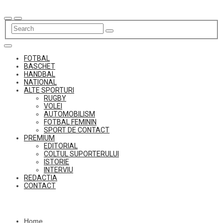
Skip
to
content
FOTBAL
BASCHET
HANDBAL
NATIONAL
ALTE SPORTURI
RUGBY
VOLEI
AUTOMOBILISM
FOTBAL FEMININ
SPORT DE CONTACT
PREMIUM
EDITORIAL
COLTUL SUPORTERULUI
ISTORIE
INTERVIU
REDACTIA
CONTACT
Home