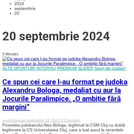
2024
septembrie
20
20 septembrie 2024
5 Minutes
ALTE SPORTURI
INTERVIU
PREMIUM
SLIDER
Sport de contact
Ce spun cei care l-au format pe judoka
Alexandru Bologa, medaliat cu aur la
Jocurile Paralimpice. „O ambiție fără
margini”
on
sportulclujean
septembrie 20, 2024
0 Comment
Ce
Povestea judokanului Alex Bologa, legitimat la CSM Cluj cu dublă
spun
legitimare la CS Universitatea Cluj, care a luat aurul la recentele
cei