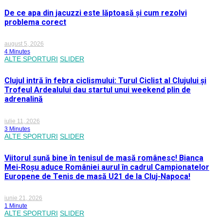
De ce apa din jacuzzi este lăptoasă și cum rezolvi
problema corect
august 5, 2026
4 Minutes
ALTE SPORTURI
SLIDER
Clujul intră în febra ciclismului: Turul Ciclist al Clujului și
Trofeul Ardealului dau startul unui weekend plin de
adrenalină
iulie 11, 2026
3 Minutes
ALTE SPORTURI
SLIDER
Viitorul sună bine în tenisul de masă românesc! Bianca
Mei-Roșu aduce României aurul în cadrul Campionatelor
Europene de Tenis de masă U21 de la Cluj-Napoca!
iunie 21, 2026
1 Minute
ALTE SPORTURI
SLIDER