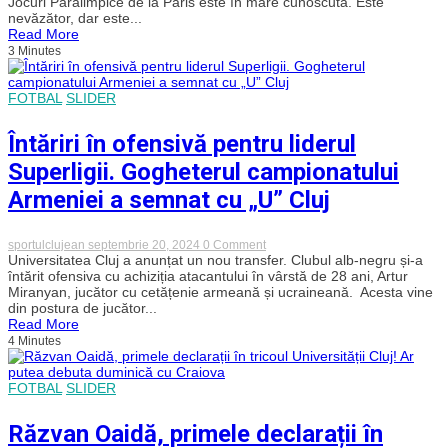
Jocuri Paralimpice de la Paris este în mare cunoscută. Este
care
nevăzător, dar este...
l-
Read More
au
3 Minutes
format
pe
judoka
Alexandru
FOTBAL
SLIDER
Bologa,
medaliat
cu
Întăriri în ofensivă pentru liderul
aur
la
Superligii. Gogheterul campionatului
Jocurile
Paralimpice.
Armeniei a semnat cu „U” Cluj
„O
ambiție
fără
on
sportulclujean
septembrie 20, 2024
0 Comment
margini”
Întăriri
Universitatea Cluj a anunțat un nou transfer. Clubul alb-negru și-a
în
întărit ofensiva cu achiziția atacantului în vârstă de 28 ani, Artur
ofensivă
Miranyan, jucător cu cetățenie armeană și ucraineană. Acesta vine
pentru
din postura de jucător...
liderul
Read More
Superligii.
4 Minutes
Gogheterul
campionatului
Armeniei
a
FOTBAL
SLIDER
semnat
cu
„U”
Răzvan Oaidă, primele declarații în
Cluj