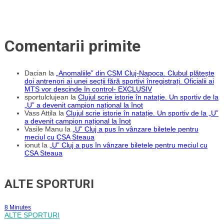
Comentarii primite
Dacian
la
„Anomaliile” din CSM Cluj-Napoca. Clubul plătește
doi antrenori ai unei secții fără sportivi înregistrați. Oficialii ai
MTS vor descinde în control- EXCLUSIV
sportulclujean
la
Clujul scrie istorie în natație. Un sportiv de la
„U” a devenit campion național la înot
Vass Attila
la
Clujul scrie istorie în natație. Un sportiv de la „U”
a devenit campion național la înot
Vasile Manu
la
„U” Cluj a pus în vânzare biletele pentru
meciul cu CSA Steaua
ionut
la
„U” Cluj a pus în vânzare biletele pentru meciul cu
CSA Steaua
ALTE SPORTURI
8 Minutes
ALTE SPORTURI