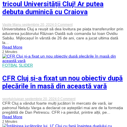
tricoul Universității Cluj! Ar putea
debuta duminică cu Craiova
on
Vasile Manu
septembrie 20, 2024
0 Comment
Răzvan
Universitatea Cluj a reușit să dea lovitura pe piața transferurilor prin
Oaidă,
aducerea jucătorului Răzvan Oaidă sub comanda lui Ioan Ovidiu
primele
Sabău. Mijlocașul în vârstă de 26 de ani, care a jucat ultima dată
declarații
la...
în
Read More
tricoul
2 Minutes
Universității
Cluj!
Ar
putea
FOTBAL
SLIDER
debuta
duminică
cu
CFR Cluj și-a fixat un nou obiectiv după
Craiova
plecările în masă din această vară
on
sportulclujean
septembrie 20, 2024
0 Comment
CFR
CFR Cluj a vândut foarte mulți jucători în mercato de vară, iar
Cluj
patronul Neluțu Varga a declarat ce așteptări mai are de la formația
și-
pregătită de Dan Petrescu. CFR i-a pierdut, printre alții, pe...
a
Read More
fixat
2 Minutes
un
nou