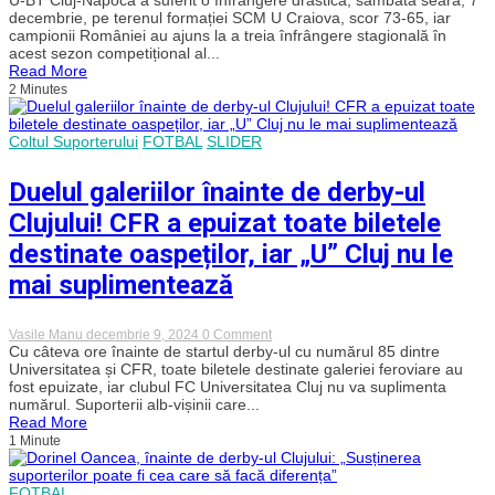
dureros
decembrie, pe terenul formației SCM U Craiova, scor 73-65, iar
pentru
campionii României au ajuns la a treia înfrângere stagională în
campioana
acest sezon competițional al...
U-
Read More
BT
2 Minutes
Cluj
la
Craiova.
Trei
Coltul Suporterului
FOTBAL
SLIDER
jucători
de
bază
Duelul galeriilor înainte de derby-ul
au
lipsit
Clujului! CFR a epuizat toate biletele
destinate oaspeților, iar „U” Cluj nu le
mai suplimentează
on
Vasile Manu
decembrie 9, 2024
0 Comment
Duelul
Cu câteva ore înainte de startul derby-ul cu numărul 85 dintre
galeriilor
Universitatea și CFR, toate biletele destinate galeriei feroviare au
înainte
fost epuizate, iar clubul FC Universitatea Cluj nu va suplimenta
de
numărul. Suporterii alb-vișinii care...
derby-
Read More
ul
1 Minute
Clujului!
CFR
a
epuizat
FOTBAL