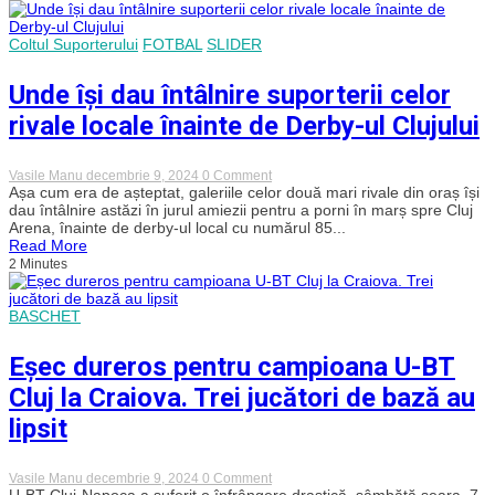
„U”
Cluj
și
Coltul Suporterului
FOTBAL
SLIDER
CFR!
Unde își dau întâlnire suporterii celor
rivale locale înainte de Derby-ul Clujului
on
Vasile Manu
decembrie 9, 2024
0 Comment
Unde
Așa cum era de așteptat, galeriile celor două mari rivale din oraș își
își
dau întâlnire astăzi în jurul amiezii pentru a porni în marș spre Cluj
dau
Arena, înainte de derby-ul local cu numărul 85...
întâlnire
Read More
suporterii
2 Minutes
celor
rivale
locale
înainte
BASCHET
de
Derby-
Eșec dureros pentru campioana U-BT
ul
Clujului
Cluj la Craiova. Trei jucători de bază au
lipsit
on
Vasile Manu
decembrie 9, 2024
0 Comment
Eșec
U-BT Cluj-Napoca a suferit o înfrângere drastică, sâmbătă seara, 7