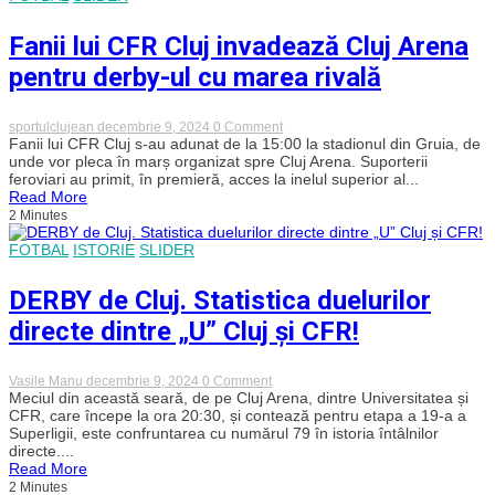
cu
rivala
CFR!
Fanii lui CFR Cluj invadează Cluj Arena
„Aici
e
pentru derby-ul cu marea rivală
U
–
We
on
sportulclujean
decembrie 9, 2024
0 Comment
gonna
Fanii
Fanii lui CFR Cluj s-au adunat de la 15:00 la stadionul din Gruia, de
run
lui
unde vor pleca în marș organizat spre Cluj Arena. Suporterii
this
CFR
town
feroviari au primit, în premieră, acces la inelul superior al...
Cluj
tonight”
Read More
invadează
2 Minutes
Cluj
Arena
FOTBAL
ISTORIE
SLIDER
pentru
derby-
ul
DERBY de Cluj. Statistica duelurilor
cu
marea
directe dintre „U” Cluj și CFR!
rivală
on
Vasile Manu
decembrie 9, 2024
0 Comment
DERBY
Meciul din această seară, de pe Cluj Arena, dintre Universitatea și
de
CFR, care începe la ora 20:30, și contează pentru etapa a 19-a a
Cluj.
Superligii, este confruntarea cu numărul 79 în istoria întâlnilor
Statistica
directe....
duelurilor
Read More
directe
2 Minutes
dintre