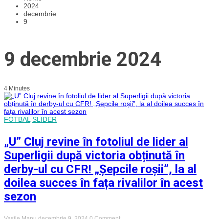
2024
decembrie
9
9 decembrie 2024
4 Minutes
FOTBAL
SLIDER
„U” Cluj revine în fotoliul de lider al
Superligii după victoria obținută în
derby-ul cu CFR! „Șepcile roșii”, la al
doilea succes în fața rivalilor în acest
sezon
on
Vasile Manu
decembrie 9, 2024
0 Comment