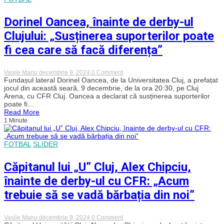
toate
biletele
destinate
Dorinel Oancea, înainte de derby-ul
oaspeților,
iar
Clujului: „Susținerea suporterilor poate
„U”
Cluj
fi cea care să facă diferența”
nu
le
mai
on
Vasile Manu
decembrie 9, 2024
0 Comment
suplimentează
Dorinel
Fundașul lateral Dorinel Oancea, de la Universitatea Cluj, a prefațat
Oancea,
jocul din această seară, 9 decembrie, de la ora 20:30, pe Cluj
înainte
Arena, cu CFR Cluj. Oancea a declarat că susținerea suporterilor
de
poate fi...
derby-
Read More
ul
1 Minute
Clujului:
„Susținerea
suporterilor
poate
FOTBAL
SLIDER
fi
cea
care
Căpitanul lui „U” Cluj, Alex Chipciu,
să
facă
înainte de derby-ul cu CFR: „Acum
diferența”
trebuie să se vadă bărbația din noi”
on
Vasile Manu
decembrie 9, 2024
0 Comment
Căpitanul