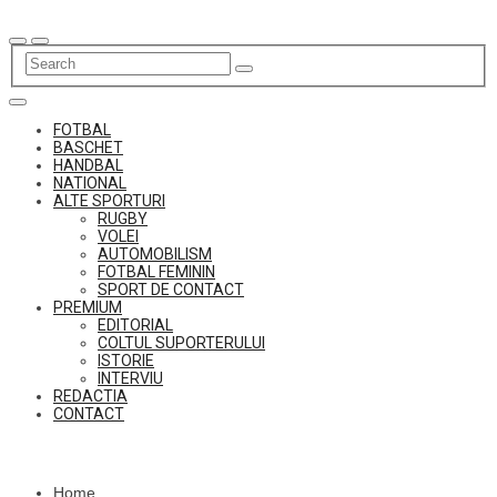
Skip
to
content
FOTBAL
BASCHET
HANDBAL
NATIONAL
ALTE SPORTURI
RUGBY
VOLEI
AUTOMOBILISM
FOTBAL FEMININ
SPORT DE CONTACT
PREMIUM
EDITORIAL
COLTUL SUPORTERULUI
ISTORIE
INTERVIU
REDACTIA
CONTACT
Home