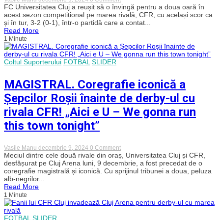
„U”
FC Universitatea Cluj a reușit să o învingă pentru a doua oară în
Cluj
acest sezon competițional pe marea rivală, CFR, cu același scor ca
revine
și în tur, 3-2 (0-1), într-o partidă care a contat...
în
Read More
fotoliul
1 Minute
de
lider
al
Superligii
Coltul Suporterului
FOTBAL
SLIDER
după
victoria
MAGISTRAL. Coregrafie iconică a
obținută
în
Șepcilor Roșii înainte de derby-ul cu
derby-
ul
rivala CFR! „Aici e U – We gonna run
cu
CFR!
this town tonight”
„Șepcile
roșii”,
la
al
on
Vasile Manu
decembrie 9, 2024
0 Comment
doilea
MAGISTRAL.
Meciul dintre cele două rivale din oraș, Universitatea Cluj și CFR,
succes
Coregrafie
desfășurat pe Cluj Arena luni, 9 decembrie, a fost precedat de o
în
iconică
coregrafie magistrală și iconică. Cu sprijinul tribunei a doua, peluza
fața
a
rivalilor
alb-negrilor...
Șepcilor
în
Read More
Roșii
acest
1 Minute
înainte
sezon
de
derby-
ul
FOTBAL
SLIDER