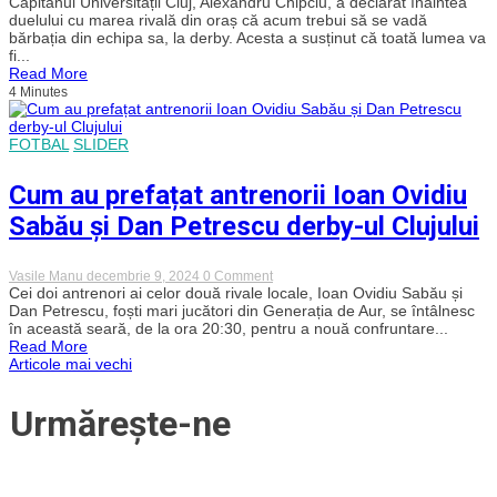
Căpitanul Universității Cluj, Alexandru Chipciu, a declarat înaintea
lui
duelului cu marea rivală din oraș că acum trebui să se vadă
„U”
bărbația din echipa sa, la derby. Acesta a susținut că toată lumea va
Cluj,
fi...
Alex
Read More
Chipciu,
4 Minutes
înainte
de
derby-
ul
FOTBAL
SLIDER
cu
CFR:
„Acum
Cum au prefațat antrenorii Ioan Ovidiu
trebuie
să
Sabău și Dan Petrescu derby-ul Clujului
se
vadă
bărbația
on
Vasile Manu
decembrie 9, 2024
0 Comment
din
Cum
Cei doi antrenori ai celor două rivale locale, Ioan Ovidiu Sabău și
noi”
au
Dan Petrescu, foști mari jucători din Generația de Aur, se întâlnesc
prefațat
în această seară, de la ora 20:30, pentru a nouă confruntare...
antrenorii
Read More
Ioan
Navigare
Articole mai vechi
Ovidiu
Sabău
și
în
Urmărește-ne
Dan
Petrescu
articole
derby-
ul
Clujului