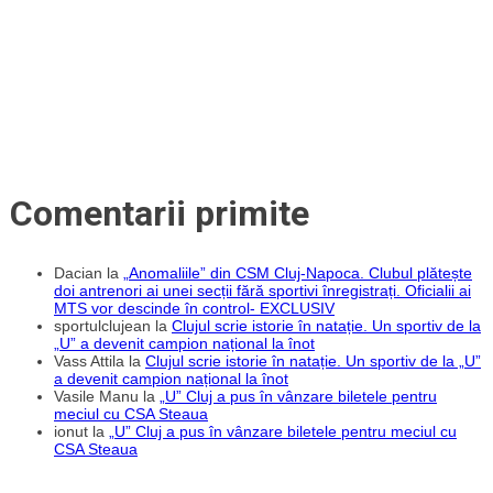
Comentarii primite
Dacian
la
„Anomaliile” din CSM Cluj-Napoca. Clubul plătește
doi antrenori ai unei secții fără sportivi înregistrați. Oficialii ai
MTS vor descinde în control- EXCLUSIV
sportulclujean
la
Clujul scrie istorie în natație. Un sportiv de la
„U” a devenit campion național la înot
Vass Attila
la
Clujul scrie istorie în natație. Un sportiv de la „U”
a devenit campion național la înot
Vasile Manu
la
„U” Cluj a pus în vânzare biletele pentru
meciul cu CSA Steaua
ionut
la
„U” Cluj a pus în vânzare biletele pentru meciul cu
CSA Steaua