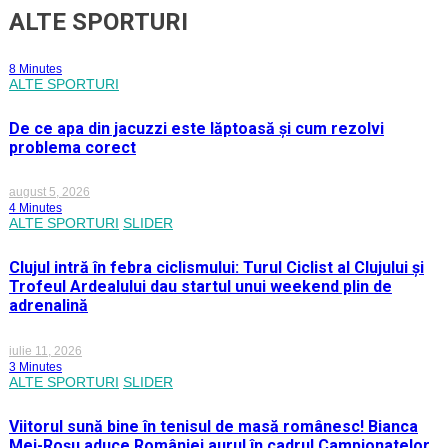
ALTE SPORTURI
8 Minutes
ALTE SPORTURI
De ce apa din jacuzzi este lăptoasă și cum rezolvi
problema corect
august 5, 2026
4 Minutes
ALTE SPORTURI
SLIDER
Clujul intră în febra ciclismului: Turul Ciclist al Clujului și
Trofeul Ardealului dau startul unui weekend plin de
adrenalină
iulie 11, 2026
3 Minutes
ALTE SPORTURI
SLIDER
Viitorul sună bine în tenisul de masă românesc! Bianca
Mei-Roșu aduce României aurul în cadrul Campionatelor