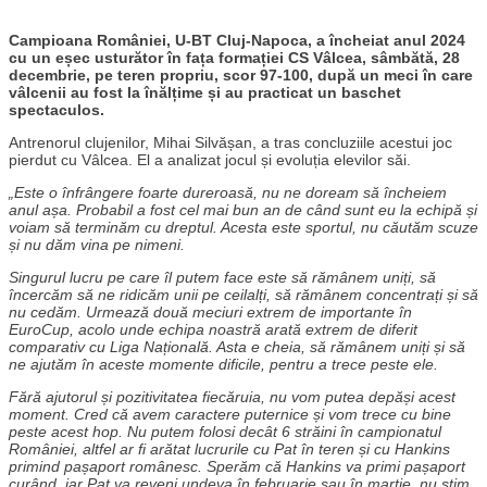
Campioana României, U-BT Cluj-Napoca, a încheiat anul 2024
cu un eșec usturător în fața formației CS Vâlcea, sâmbătă, 28
decembrie, pe teren propriu, scor 97-100, după un meci în care
vâlcenii au fost la înălțime și au practicat un baschet
spectaculos.
Antrenorul clujenilor, Mihai Silvășan, a tras concluziile acestui joc
pierdut cu Vâlcea. El a analizat jocul și evoluția elevilor săi.
„Este o înfrângere foarte dureroasă, nu ne doream să încheiem
anul așa. Probabil a fost cel mai bun an de când sunt eu la echipă și
voiam să terminăm cu dreptul. Acesta este sportul, nu căutăm scuze
și nu dăm vina pe nimeni.
Singurul lucru pe care îl putem face este să rămânem uniți, să
încercăm să ne ridicăm unii pe ceilalți, să rămânem concentrați și să
nu cedăm. Urmează două meciuri extrem de importante în
EuroCup, acolo unde echipa noastră arată extrem de diferit
comparativ cu Liga Națională. Asta e cheia, să rămânem uniți și să
ne ajutăm în aceste momente dificile, pentru a trece peste ele.
Fără ajutorul și pozitivitatea fiecăruia, nu vom putea depăși acest
moment. Cred că avem caractere puternice și vom trece cu bine
peste acest hop. Nu putem folosi decât 6 străini în campionatul
României, altfel ar fi arătat lucrurile cu Pat în teren și cu Hankins
primind pașaport românesc. Sperăm că Hankins va primi pașaport
curând, iar Pat va reveni undeva în februarie sau în martie, nu știm