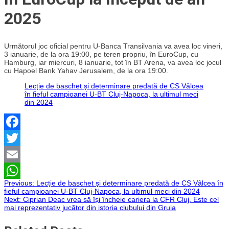
2025
Următorul joc oficial pentru U-Banca Transilvania va avea loc vineri,
3 ianuarie, de la ora 19:00, pe teren propriu, în EuroCup, cu
Hamburg, iar miercuri, 8 ianuarie, tot în BT Arena, va avea loc jocul
cu Hapoel Bank Yahav Jerusalem, de la ora 19:00.
Lecție de baschet și determinare predată de CS Vâlcea
în fieful campioanei U-BT Cluj-Napoca, la ultimul meci
din 2024
Facebook
Twitter
Email
Navigare
Previous:
Lecție de baschet și determinare predată de CS Vâlcea în
WhatsApp
fieful campioanei U-BT Cluj-Napoca, la ultimul meci din 2024
Next:
Ciprian Deac vrea să își încheie cariera la CFR Cluj. Este cel
în
mai reprezentativ jucător din istoria clubului din Gruia
articole