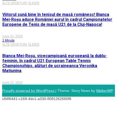
ALTE SPORTURI
SLIDER
Viitorul sună bine în tenisul de masă românesc! Bianca
Mei-Roșu aduce României aurul în cadrul Campionatelor
Europene de Tenis de masă U21 de la Cluj-Napoca!
iunie 21, 2026
1 Minute
ALTE SPORTURI
SLIDER
Bianca Mei-Roșu, vicecampioană europeană la dublu-
feminin, în cadrul U21 European Table Tennis
Championships, alături de ucraineanca Veronika
Matiunina
iunie 21, 2026
Proudly powered by WordPress
|
Theme: Story News by
WalkerWP
.
c84f6441-c169-4dc1-a330-8081262660f8