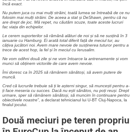
încă exact.
Nu putem juca cu mai mulți străini, toată lumea se întreabă de ce nu
folosim mai mulți străini. De aceea a stat și DeShawn, pentru că nu
are drept de joc. Mă repet, nu căutăm scuze, toate aceste lucruri
fac viața din echipelor.
Le cerem suporterilor să rămână alături de noi și să ne susțină în 3
ianuarie cu Hamburg. Ei arată total diferit față de meciul tur, au
câțiva jucători noi. Avem mare nevoie de susținerea tuturor pentru a
trece de acest hop, la fel și în meciul cu Ierusalim.
Ne vom odihni două zile și ne vom întoarce la antrenamente și vom
munci să obținem victoriile de care avem nevoie.
Îmi doresc ca în 2025 să rămânem sănătoși, să avem putere de
muncă.
Cred că lucrurile trebuie să ți le așterni singur, să muncești pentru a-
ți face meseria cu succes. Dacă nu ești sănătos, nu poți reuși. Drept
urmare, sper să rămânem sănătoși, să muncim în continuare pentru
obiectivele noastre”,
a declarat tehnicianul lui U-BT Cluj-Napoca, la
finalul jocului.
Două meciuri pe teren propriu
în EuroCup la început de an