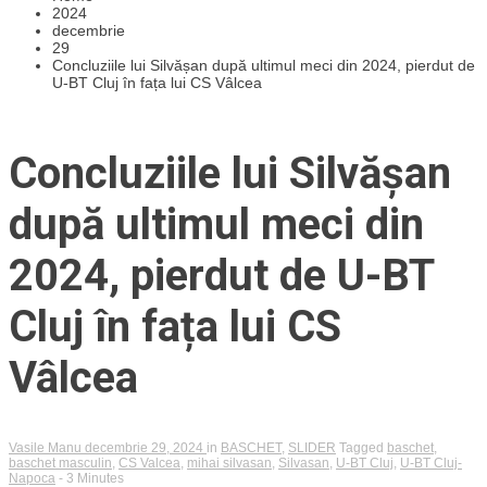
2024
decembrie
29
Concluziile lui Silvășan după ultimul meci din 2024, pierdut de
U-BT Cluj în fața lui CS Vâlcea
Concluziile lui Silvășan
după ultimul meci din
2024, pierdut de U-BT
Cluj în fața lui CS
Vâlcea
Vasile Manu
decembrie 29, 2024
in
BASCHET
,
SLIDER
Tagged
baschet
,
baschet masculin
,
CS Valcea
,
mihai silvasan
,
Silvasan
,
U-BT Cluj
,
U-BT Cluj-
Napoca
- 3 Minutes