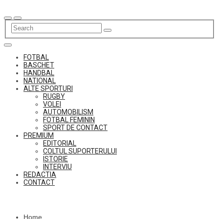
Skip
to
content
FOTBAL
BASCHET
HANDBAL
NATIONAL
ALTE SPORTURI
RUGBY
VOLEI
AUTOMOBILISM
FOTBAL FEMININ
SPORT DE CONTACT
PREMIUM
EDITORIAL
COLTUL SUPORTERULUI
ISTORIE
INTERVIU
REDACTIA
CONTACT
Home