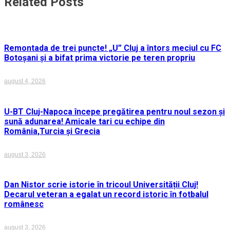
Related Posts
Remontada de trei puncte! „U” Cluj a întors meciul cu FC
Botoșani și a bifat prima victorie pe teren propriu
august 4, 2026
U-BT Cluj-Napoca începe pregătirea pentru noul sezon și
sună adunarea! Amicale tari cu echipe din
România,Turcia și Grecia
august 3, 2026
Dan Nistor scrie istorie în tricoul Universității Cluj!
Decarul veteran a egalat un record istoric în fotbalul
românesc
august 3, 2026