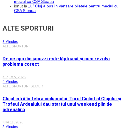
meciul cu CSA Steaua
ionut
la
„U” Cluj a pus în vânzare biletele pentru meciul cu
CSA Steaua
ALTE SPORTURI
8 Minutes
ALTE SPORTURI
De ce apa din jacuzzi este lăptoasă și cum rezolvi
problema corect
august 5, 2026
4 Minutes
ALTE SPORTURI
SLIDER
Clujul intră în febra ciclismului: Turul Ciclist al Clujului și
Trofeul Ardealului dau startul unui weekend plin de
adrenalină
iulie 11, 2026
3 Minutes