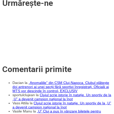
Urmărește-ne
Comentarii primite
Dacian
la
„Anomaliile” din CSM Cluj-Napoca. Clubul plătește
doi antrenori ai unei secții fără sportivi înregistrați. Oficialii ai
MTS vor descinde în control- EXCLUSIV
sportulclujean
la
Clujul scrie istorie în natație. Un sportiv de la
„U” a devenit campion național la înot
Vass Attila
la
Clujul scrie istorie în natație. Un sportiv de la „U”
a devenit campion național la înot
Vasile Manu
la
„U” Cluj a pus în vânzare biletele pentru