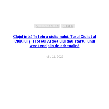
ALTE SPORTURI
SLIDER
Clujul intră în febra ciclismului: Turul Ciclist al
Clujului și Trofeul Ardealului dau startul unui
weekend plin de adrenalină
iulie 11, 2026