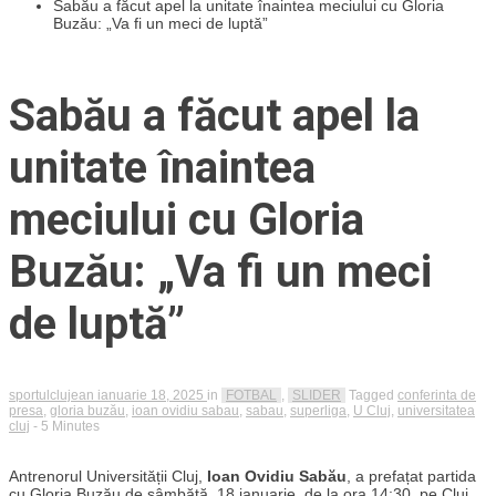
Sabău a făcut apel la unitate înaintea meciului cu Gloria
Buzău: „Va fi un meci de luptă”
Sabău a făcut apel la
unitate înaintea
meciului cu Gloria
Buzău: „Va fi un meci
de luptă”
sportulclujean
ianuarie 18, 2025
in
FOTBAL
,
SLIDER
Tagged
conferinta de
presa
,
gloria buzău
,
ioan ovidiu sabau
,
sabau
,
superliga
,
U Cluj
,
universitatea
cluj
- 5 Minutes
Antrenorul Universității Cluj,
Ioan Ovidiu Sabău
, a prefațat partida
cu Gloria Buzău de sâmbătă, 18 ianuarie, de la ora 14:30, pe Cluj