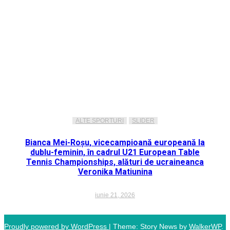
ALTE SPORTURI
SLIDER
Bianca Mei-Roșu, vicecampioană europeană la
dublu-feminin, în cadrul U21 European Table
Tennis Championships, alături de ucraineanca
Veronika Matiunina
iunie 21, 2026
Proudly powered by WordPress
|
Theme: Story News by
WalkerWP
.