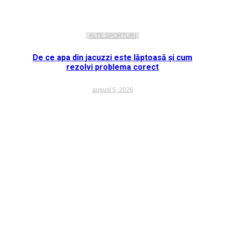
ALTE SPORTURI
De ce apa din jacuzzi este lăptoasă și cum
rezolvi problema corect
august 5, 2026