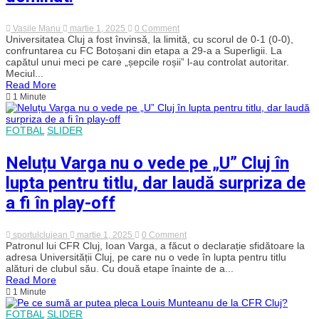
on
Vasile Manu
martie 1, 2025
0 Comment
Botoșaniul
Universitatea Cluj a fost învinsă, la limită, cu scorul de 0-1 (0-0),
lui
confruntarea cu FC Botoșani din etapa a 29-a a Superligii. La
Leo
capătul unui meci pe care „șepcile roșii” l-au controlat autoritar.
Grozavu,
Meciul...
spaima
Read More
play-
1 Minute
off-
ului!
„U”
Cluj
FOTBAL
SLIDER
a
fost
învinsă
Neluțu Varga nu o vede pe „U” Cluj în
de
botoșăneni
lupta pentru titlu, dar laudă surpriza de
după
un
a fi în play-off
meci
pe
care
on
sportulclujean
martie 1, 2025
0 Comment
l-
Neluțu
Patronul lui CFR Cluj, Ioan Varga, a făcut o declarație sfidătoare la
a
Varga
adresa Universității Cluj, pe care nu o vede în lupta pentru titlu
dominat!
nu
alături de clubul său. Cu două etape înainte de a...
o
Read More
vede
1 Minute
pe
„U”
FOTBAL
SLIDER
Cluj