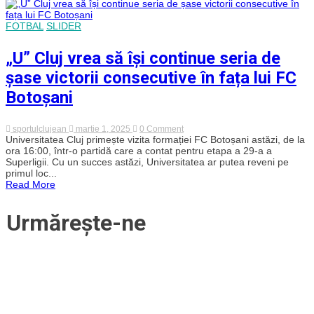
după
un
meci
FOTBAL
SLIDER
spectaculos
„U” Cluj vrea să își continue seria de
șase victorii consecutive în fața lui FC
Botoșani
on
sportulclujean
martie 1, 2025
0 Comment
„U”
Universitatea Cluj primește vizita formației FC Botoșani astăzi, de la
Cluj
ora 16:00, într-o partidă care a contat pentru etapa a 29-a a
vrea
Superligii. Cu un succes astăzi, Universitatea ar putea reveni pe
să
primul loc...
își
Read More
continue
seria
de
Urmărește-ne
șase
victorii
consecutive
în
fața
lui
FC
Botoșani