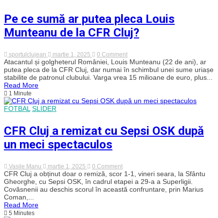
în
lupta
Pe ce sumă ar putea pleca Louis
pentru
titlu,
Munteanu de la CFR Cluj?
dar
laudă
surpriza
de
on
sportulclujean
martie 1, 2025
0 Comment
a
Pe
Atacantul și golgheterul României, Louis Munteanu (22 de ani), ar
fi
ce
putea pleca de la CFR Cluj, dar numai în schimbul unei sume uriașe
în
sumă
stabilite de patronul clubului. Varga vrea 15 milioane de euro, plus...
play-
ar
Read More
off
putea
1 Minute
pleca
Louis
FOTBAL
SLIDER
Munteanu
de
la
CFR Cluj a remizat cu Sepsi OSK după
CFR
Cluj?
un meci spectaculos
on
Vasile Manu
martie 1, 2025
0 Comment
CFR
CFR Cluj a obținut doar o remiză, scor 1-1, vineri seara, la Sfântu
Cluj
Gheorghe, cu Sepsi OSK, în cadrul etapei a 29-a a Superligii.
a
Covăsnenii au deschis scorul în această confruntare, prin Marius
remizat
Coman,...
cu
Read More
Sepsi
5 Minutes
OSK