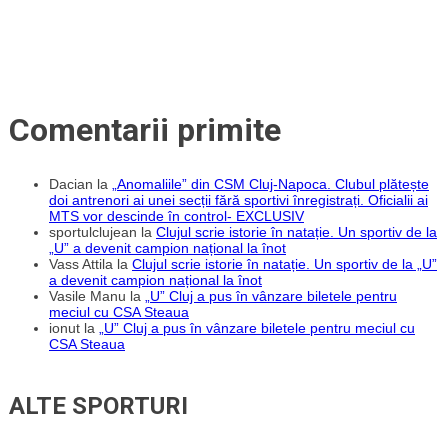
Comentarii primite
Dacian
la
„Anomaliile” din CSM Cluj-Napoca. Clubul plătește
doi antrenori ai unei secții fără sportivi înregistrați. Oficialii ai
MTS vor descinde în control- EXCLUSIV
sportulclujean
la
Clujul scrie istorie în natație. Un sportiv de la
„U” a devenit campion național la înot
Vass Attila
la
Clujul scrie istorie în natație. Un sportiv de la „U”
a devenit campion național la înot
Vasile Manu
la
„U” Cluj a pus în vânzare biletele pentru
meciul cu CSA Steaua
ionut
la
„U” Cluj a pus în vânzare biletele pentru meciul cu
CSA Steaua
ALTE SPORTURI