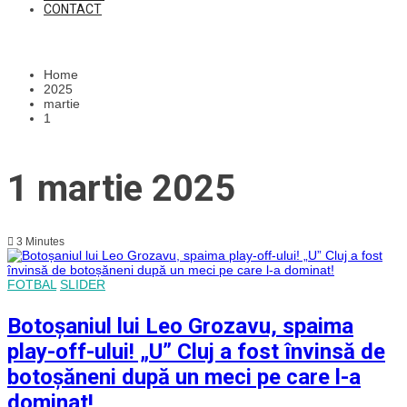
CONTACT
Home
2025
martie
1
1 martie 2025
3 Minutes
FOTBAL
SLIDER
Botoșaniul lui Leo Grozavu, spaima
play-off-ului! „U” Cluj a fost învinsă de
botoșăneni după un meci pe care l-a
dominat!