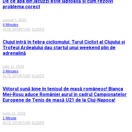
De ce apa din jacuzzi este lăptoasă și cum rezolvi
problema corect
august 5, 2026
4 Minutes
ALTE SPORTURI
SLIDER
Clujul intră în febra ciclismului: Turul Ciclist al Clujului și
Trofeul Ardealului dau startul unui weekend plin de
adrenalină
iulie 11, 2026
3 Minutes
ALTE SPORTURI
SLIDER
Viitorul sună bine în tenisul de masă românesc! Bianca
Mei-Roșu aduce României aurul în cadrul Campionatelor
Europene de Tenis de masă U21 de la Cluj-Napoca!
iunie 21, 2026
1 Minute
ALTE SPORTURI
SLIDER