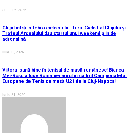
august 5, 2026
Clujul intră în febra ciclismului: Turul Ciclist al Clujului și
Trofeul Ardealului dau startul unui weekend plin de
adrenalină
iulie 11, 2026
Viitorul sună bine în tenisul de masă românesc! Bianca
Mei-Roșu aduce României aurul în cadrul Campionatelor
Europene de Tenis de masă U21 de la Cluj-Napoca!
iunie 21, 2026