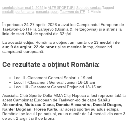
sportulclujean
mai 1, 2025
in
ALTE SPORTURI
,
Sport de contact
Tagged
medalii
,
performanta
,
romania
,
sport
,
Taekwon-do ITF
- 1 Minute
În perioada 24-27 aprilie 2026 a avut loc Campionatul European de
Taekwon-Do ITF la Sarajevo (Bosnia & Herzegovina) și a strâns la
linia de start 894 de sportivi din 32 țări.
La această ediție, România a obținut un număr de
13 medalii de
aur, 9 de argint, 22 de bronz
și se menține în top, devenind
campioană europeană.
Ce rezultate a obținut România:
Loc III -Clasament General Seniori + 19 ani
Locul I -Clasament General Juniori 16-18 ani
Locul III -Clasament General Prejuniori 13-15 ani
Asociația Club Sportiv Delta MMA Cluj-Napoca a fost reprezentată la
acest Campionat European de Taekwon-do de către
Sabău
Alexandru, Mutuzau Diana, Danciu Alexandru, Dascăl Dragoș,
Kahler Bogdan, Florea Karla
, iar acești sportivi au adus echipa
României pe locul I pe națiuni, cu un număr de 14 medalii din care 3
de aur, 2 argint și 9 de bronz.