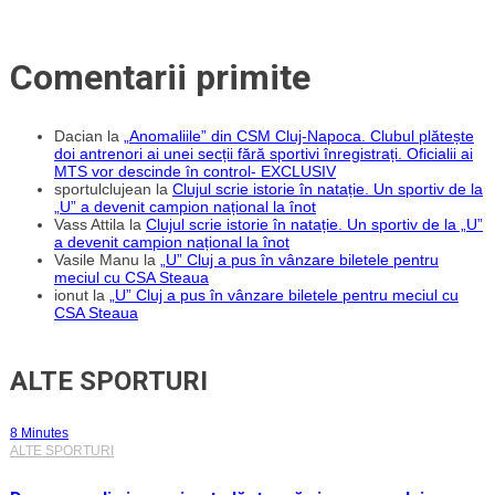
Comentarii primite
Dacian
la
„Anomaliile” din CSM Cluj-Napoca. Clubul plătește
doi antrenori ai unei secții fără sportivi înregistrați. Oficialii ai
MTS vor descinde în control- EXCLUSIV
sportulclujean
la
Clujul scrie istorie în natație. Un sportiv de la
„U” a devenit campion național la înot
Vass Attila
la
Clujul scrie istorie în natație. Un sportiv de la „U”
a devenit campion național la înot
Vasile Manu
la
„U” Cluj a pus în vânzare biletele pentru
meciul cu CSA Steaua
ionut
la
„U” Cluj a pus în vânzare biletele pentru meciul cu
CSA Steaua
ALTE SPORTURI
8 Minutes
ALTE SPORTURI