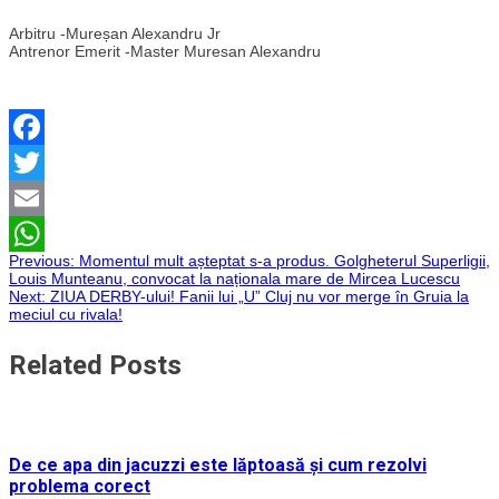
Arbitru -Mureșan Alexandru Jr
Antrenor Emerit -Master Muresan Alexandru
Facebook
Twitter
Email
Navigare
Previous:
Momentul mult așteptat s-a produs. Golgheterul Superligii,
WhatsApp
Louis Munteanu, convocat la naționala mare de Mircea Lucescu
Next:
ZIUA DERBY-ului! Fanii lui „U” Cluj nu vor merge în Gruia la
în
meciul cu rivala!
articole
Related Posts
De ce apa din jacuzzi este lăptoasă și cum rezolvi
problema corect