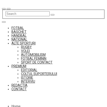
Skip
to
content
FOTBAL
BASCHET
HANDBAL
NATIONAL
ALTE SPORTURI
RUGBY
VOLEI
AUTOMOBILISM
FOTBAL FEMININ
SPORT DE CONTACT
PREMIUM
EDITORIAL
COLTUL SUPORTERULUI
ISTORIE
INTERVIU
REDACTIA
CONTACT
Home