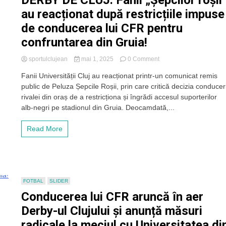
DERBY DE CLUJ. Fanii „Șepcilor roșii
au reacționat după restricțiile impuse
de conducerea lui CFR pentru
confruntarea din Gruia!
on
sportulclujean
mai 1, 2025
0 Comment
DERBY
Fanii Universității Cluj au reacționat printr-un comunicat remis
DE
public de Peluza Șepcile Roșii, prin care critică decizia conduceri
CLUJ.
Fanii
rivalei din oraș de a restricționa și îngrădi accesul suporterilor
„Șepcilor
alb-negri pe stadionul din Gruia. Deocamdată,...
roșii”
au
Read More
reacționat
după
restricțiile
impuse
de
conducerea
FOTBAL
SLIDER
lui
Conducerea lui CFR aruncă în aer
CFR
pentru
Derby-ul Clujului și anunță măsuri
confruntarea
radicale la meciul cu Universitatea di
din