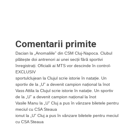
n
Comentarii primite
Dacian
la
„Anomaliile” din CSM Cluj-Napoca. Clubul
plătește doi antrenori ai unei secții fără sportivi
înregistrați. Oficialii ai MTS vor descinde în control-
EXCLUSIV
sportulclujean
la
Clujul scrie istorie în natație. Un
sportiv de la „U” a devenit campion național la înot
Vass Attila
la
Clujul scrie istorie în natație. Un sportiv
de la „U” a devenit campion național la înot
Vasile Manu
la
„U” Cluj a pus în vânzare biletele pentru
meciul cu CSA Steaua
ionut
la
„U” Cluj a pus în vânzare biletele pentru meciul
cu CSA Steaua