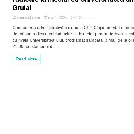
Gruia!
Gruia!
on
sportulclujean
mai 1, 2025
0 Comment
Conducerea
Conducerea administrativă a clubului CFR Cluj a anunțat o seri
lui
de măsuri radicale privind achiziția biletelor pentru derby-ul loca
CFR
aruncă
cu rivala Universitatea Cluj, programat sâmbătă, 3 mai, de la or
în
21:00, pe stadionul din...
aer
Derby-
Read More
ul
Clujului
și
anunță
măsuri
radicale
la
meciul
cu
Universitatea
din
Gruia!