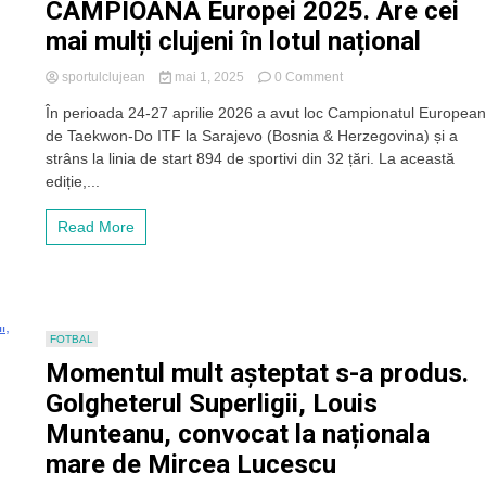
CAMPIOANA Europei 2025. Are cei
mai mulți clujeni în lotul național
on
sportulclujean
mai 1, 2025
0 Comment
Reprezentativa
În perioada 24-27 aprilie 2026 a avut loc Campionatul Europea
României
de Taekwon-Do ITF la Sarajevo (Bosnia & Herzegovina) și a
de
Taekwon-
strâns la linia de start 894 de sportivi din 32 țări. La această
do
ediție,...
ITF
a
Read More
devenit
CAMPIOANA
Europei
2025.
Are
cei
FOTBAL
mai
Momentul mult așteptat s-a produs.
mulți
clujeni
Golgheterul Superligii, Louis
în
Munteanu, convocat la naționala
lotul
național
mare de Mircea Lucescu