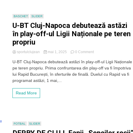
Românesc
BASCHET
SLIDER
U-BT Cluj-Napoca debutează astăzi
în play-off-ul Ligii Naționale pe teren
propriu
on
sportulclujean
mai 1, 2025
0 Comment
U-
U-BT Cluj-Napoca debutează astăzi în play-off-ul Ligii Naționale
BT
pe teren propriu. Prima confruntarea din play-off va fi împotriva
Cluj-
Napoca
lui Rapid București, în sferturile de finală. Duelul cu Rapid va fi
debutează
programat astăzi, 1 mai,...
astăzi
în
Read More
play-
off-
ul
Ligii
Naționale
pe
FOTBAL
SLIDER
teren
propriu