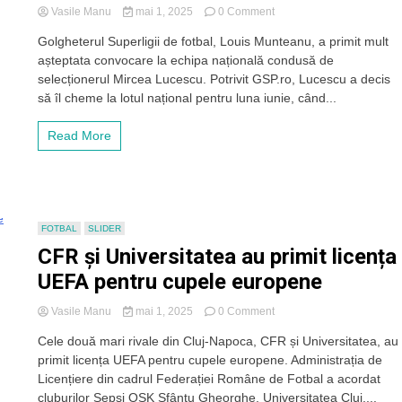
on
Vasile Manu
mai 1, 2025
0 Comment
Momentul
Golgheterul Superligii de fotbal, Louis Munteanu, a primit mult
mult
așteptata convocare la echipa națională condusă de
așteptat
s-
selecționerul Mircea Lucescu. Potrivit GSP.ro, Lucescu a decis
a
să îl cheme la lotul național pentru luna iunie, când...
produs.
Golgheterul
Read More
Superligii,
Louis
Munteanu,
convocat
la
naționala
FOTBAL
SLIDER
mare
CFR și Universitatea au primit licența
de
Mircea
UEFA pentru cupele europene
Lucescu
on
Vasile Manu
mai 1, 2025
0 Comment
CFR
Cele două mari rivale din Cluj-Napoca, CFR și Universitatea, au
și
primit licența UEFA pentru cupele europene. Administrația de
Universitatea
au
Licențiere din cadrul Federației Române de Fotbal a acordat
primit
cluburilor Sepsi OSK Sfântu Gheorghe, Universitatea Cluj,...