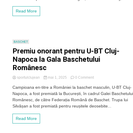
licența
UEFA
Read More
pentru
cupele
europene
BASCHET
Premiu onorant pentru U-BT Cluj-
Napoca la Gala Baschetului
Românesc
on
sportulclujean
mai 1, 2025
0 Comment
Premiu
Campioana en-titre a României la baschet masculin, U-BT Cluj-
onorant
Napoca, a fost premiată la București, în cadrul Galei Baschetulu
pentru
U-
Românesc, de către Federația Română de Baschet. Trupa lui
BT
Silvășan a fost premiată pentru reușitele deosebite...
Cluj-
Napoca
Read More
la
Gala
Baschetului