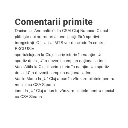
Comentarii primite
Dacian
la
„Anomaliile” din CSM Cluj-Napoca. Clubul
plătește doi antrenori ai unei secții fără sportivi
înregistrați. Oficialii ai MTS vor descinde în control-
EXCLUSIV
sportulclujean
la
Clujul scrie istorie în natație. Un
sportiv de la „U” a devenit campion național la înot
Vass Attila
la
Clujul scrie istorie în natație. Un sportiv
de la „U” a devenit campion național la înot
Vasile Manu
la
„U” Cluj a pus în vânzare biletele pentru
meciul cu CSA Steaua
ionut
la
„U” Cluj a pus în vânzare biletele pentru meciul
cu CSA Steaua
i