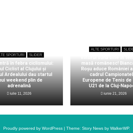
ALTE SPORTURI
SLID
LTE SPORTURI
SLIDER
Viitorul sună bine în ten
intră în febra ciclismului:
masă românesc! Bianc
ul Ciclist al Clujului și
Roșu aduce României au
l Ardealului dau startul
cadrul Campionate
nui weekend plin de
Europene de Tenis de
adrenalină
U21 de la Cluj-Napo
iulie 11, 2026
iunie 21, 2026
Proudly powered by WordPress
|
Theme: Story News by
WalkerWP
.