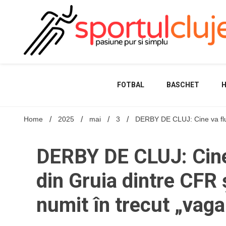
Skip
to
content
FOTBAL
BASCHET
Home
2025
mai
3
DERBY DE CLUJ: Cine va fluie
DERBY DE CLUJ: Cine 
din Gruia dintre CFR 
numit în trecut „vaga