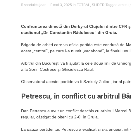
sportulclujean
mai 3, 2025
in
FOTBAL
,
SLIDER
Tagged
arbitru
,
Confruntarea directă din Derby-ul Clujului dintre CFR și
stadionul „Dr. Constantin Rădulescu” din Gruia.
Brigada de arbitri care va oficia partida este condusă de
Ma
acest „central”, pe care l-a numit „vagabond”, la finalul unu
Arbitrul din București va fi ajutat la cele două linii de G
afla Sorin Costrese și Ghiciulescu Raul.
Observatorul acestei partide va fi Szekely Zoltan, iar al pa
Petrescu, în conflict cu arbitrul B
Dan Petrescu a avut un conflict deschis cu arbitrul Marcel B
regular, câștigat de olteni cu 2-0, în Gruia.
La pauza partidei tur, Petrescu a explicat și s-a angajat înt