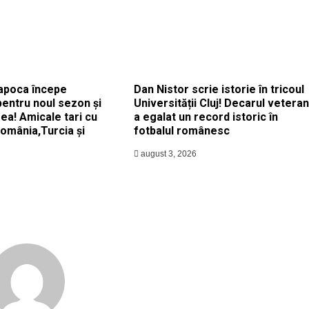
apoca începe
Dan Nistor scrie istorie în tricoul
pentru noul sezon și
Universității Cluj! Decarul veteran
ea! Amicale tari cu
a egalat un record istoric în
România,Turcia și
fotbalul românesc
august 3, 2026