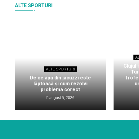
ALTE SPORTURI
A
Clujul 
ALTE SPORTURI
Tur
De ce apa din jacuzzi este
Trofeu
lăptoasă și cum rezolvi
u
problema corect
august 5, 2026