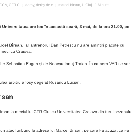
CCA
,
CFR Cluj
,
derby
,
derby de cluj
,
marcel birsan
,
U Cluj
- 1 Minute
 Universitatea are loc în această seară, 3 mai, de la ora 21:00, pe
rcel Bîrsan
, iar antrenorul Dan Petrescu nu are amintiri plăcute cu
i meci cu Craiova.
heorghe Sebastian Eugen și de Neacșu Ionuț Traian. În camera VAR se vor
trulea arbitru a fosy degelat Rusandu Lucian.
ârsan
îrsan la meciul lui CFR Cluj cu Universitatea Craiova din turul sezonulu
r-un atac furibund la adresa lui Marcel Bîrsan, pe care l-a acuzat că i-a