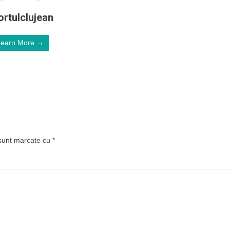
ortulclujean
Learn More →
 sunt marcate cu
*