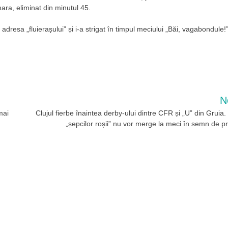
ra, eliminat din minutul 45.
dresa „fluierașului” și i-a strigat în timpul meciului „Băi, vagabondule!”
N
mai
Clujul fierbe înaintea derby-ului dintre CFR și „U” din Gruia.
„șepcilor roșii” nu vor merge la meci în semn de pr