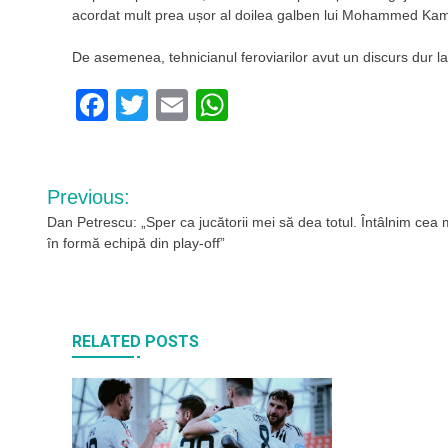
acordat mult prea ușor al doilea galben lui Mohammed Kama
De asemenea, tehnicianul feroviarilor avut un discurs dur la a
Facebook
Twitter
Email
WhatsApp
Navigare
Previous:
în
Dan Petrescu: „Sper ca jucătorii mei să dea totul. Întâlnim cea 
în formă echipă din play-off”
articole
RELATED POSTS