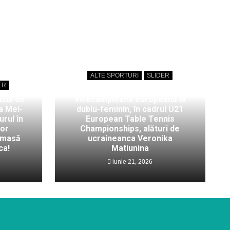
ALTE SPORTURI
SLIDER
ER
Bianca Mei-Roșu,
isul de
vicecampioană europeană la
a Mei-
dublu-feminin, în cadrul U21
rul în
European Table Tennis
lor
Championships, alături de
 masă
ucraineanca Veronika
ca!
Matiunina
iunie 21, 2026