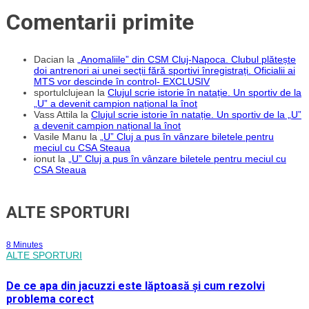
Comentarii primite
Dacian
la
„Anomaliile” din CSM Cluj-Napoca. Clubul plătește
doi antrenori ai unei secții fără sportivi înregistrați. Oficialii ai
MTS vor descinde în control- EXCLUSIV
sportulclujean
la
Clujul scrie istorie în natație. Un sportiv de la
„U” a devenit campion național la înot
Vass Attila
la
Clujul scrie istorie în natație. Un sportiv de la „U”
a devenit campion național la înot
Vasile Manu
la
„U” Cluj a pus în vânzare biletele pentru
meciul cu CSA Steaua
ionut
la
„U” Cluj a pus în vânzare biletele pentru meciul cu
CSA Steaua
ALTE SPORTURI
8 Minutes
ALTE SPORTURI
De ce apa din jacuzzi este lăptoasă și cum rezolvi
problema corect