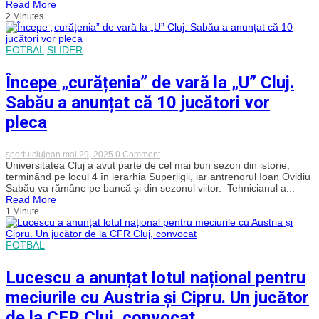
Read More
se
2 Minutes
pregătește
pentru
cupele
europene
FOTBAL
SLIDER
și
lucrează
la
Începe „curățenia” de vară la „U” Cluj.
strategia
de
Sabău a anunțat că 10 jucători vor
transferuri
pleca
on
sportulclujean
mai 29, 2025
0 Comment
Începe
Universitatea Cluj a avut parte de cel mai bun sezon din istorie,
„curățenia”
terminând pe locul 4 în ierarhia Superligii, iar antrenorul Ioan Ovidiu
de
Sabău va rămâne pe bancă și din sezonul viitor. Tehnicianul a...
vară
Read More
la
1 Minute
„U”
Cluj.
Sabău
a
FOTBAL
anunțat
că
Lucescu a anunțat lotul național pentru
10
jucători
meciurile cu Austria și Cipru. Un jucător
vor
pleca
de la CFR Cluj, convocat