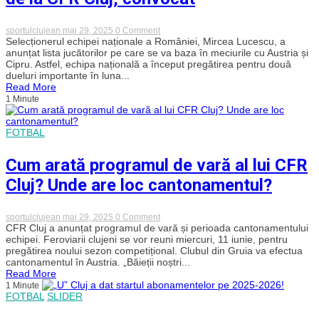
on
sportulclujean
mai 29, 2025
0 Comment
Lucescu
Selecționerul echipei naționale a României, Mircea Lucescu, a
a
anunțat lista jucătorilor pe care se va baza în meciurile cu Austria și
anunțat
Cipru. Astfel, echipa națională a început pregătirea pentru două
lotul
dueluri importante în luna...
național
Read More
pentru
1 Minute
meciurile
cu
Austria
și
FOTBAL
Cipru.
Un
jucător
Cum arată programul de vară al lui CFR
de
la
Cluj? Unde are loc cantonamentul?
CFR
Cluj,
convocat
on
sportulclujean
mai 29, 2025
0 Comment
Cum
CFR Cluj a anunțat programul de vară și perioada cantonamentului
arată
echipei. Feroviarii clujeni se vor reuni miercuri, 11 iunie, pentru
programul
pregătirea noului sezon competițional. Clubul din Gruia va efectua
de
cantonamentul în Austria. „Băieții noștri...
vară
Read More
al
1 Minute
lui
FOTBAL
SLIDER
CFR
Cluj?
Unde