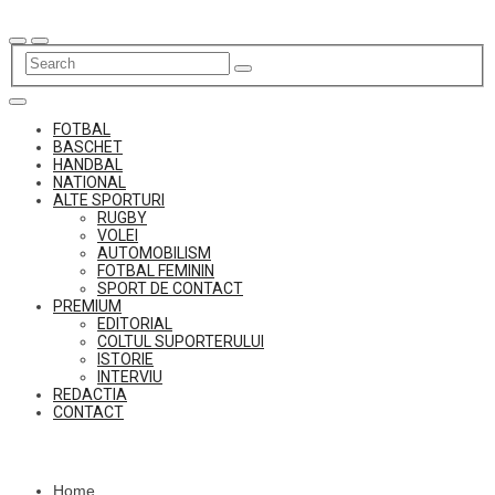
Skip
to
content
FOTBAL
BASCHET
HANDBAL
NATIONAL
ALTE SPORTURI
RUGBY
VOLEI
AUTOMOBILISM
FOTBAL FEMININ
SPORT DE CONTACT
PREMIUM
EDITORIAL
COLTUL SUPORTERULUI
ISTORIE
INTERVIU
REDACTIA
CONTACT
Home