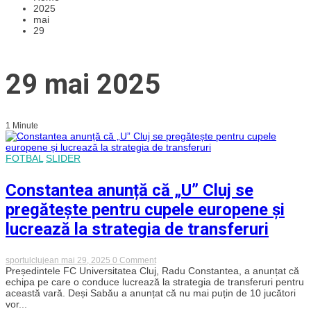
2025
mai
29
29 mai 2025
1 Minute
FOTBAL
SLIDER
Constantea anunță că „U” Cluj se
pregătește pentru cupele europene și
lucrează la strategia de transferuri
on
sportulclujean
mai 29, 2025
0 Comment
Constantea
Președintele FC Universitatea Cluj, Radu Constantea, a anunțat că
anunță
echipa pe care o conduce lucrează la strategia de transferuri pentru
că
această vară. Deși Sabău a anunțat că nu mai puțin de 10 jucători
„U”
vor...
Cluj