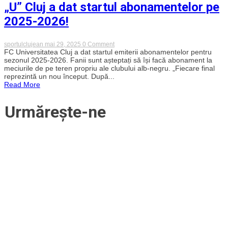
„U” Cluj a dat startul abonamentelor pe
are
loc
2025-2026!
cantonamentul?
on
sportulclujean
mai 29, 2025
0 Comment
„U”
FC Universitatea Cluj a dat startul emiterii abonamentelor pentru
Cluj
sezonul 2025-2026. Fanii sunt așteptați să își facă abonament la
a
meciurile de pe teren propriu ale clubului alb-negru. „Fiecare final
dat
reprezintă un nou început. După...
startul
Read More
abonamentelor
pe
2025-
Urmărește-ne
2026!