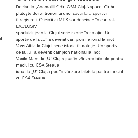
Dacian
la
„Anomaliile” din CSM Cluj-Napoca. Clubul
plătește doi antrenori ai unei secții fără sportivi
înregistrați. Oficialii ai MTS vor descinde în control-
EXCLUSIV
sportulclujean
la
Clujul scrie istorie în natație. Un
l
sportiv de la „U” a devenit campion național la înot
Vass Attila
la
Clujul scrie istorie în natație. Un sportiv
de la „U” a devenit campion național la înot
Vasile Manu
la
„U” Cluj a pus în vânzare biletele pentru
meciul cu CSA Steaua
ionut
la
„U” Cluj a pus în vânzare biletele pentru meciul
cu CSA Steaua