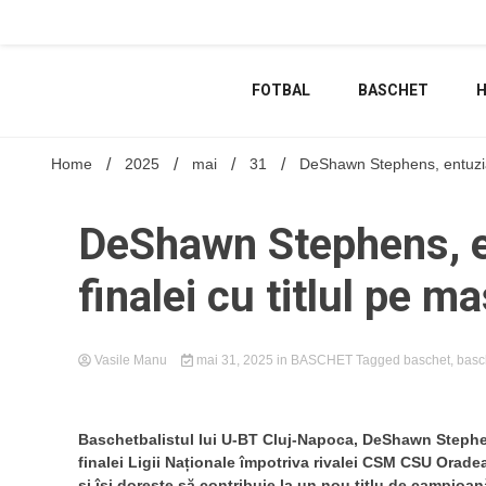
Skip
to
content
FOTBAL
BASCHET
Home
2025
mai
31
DeShawn Stephens, entuzias
DeShawn Stephens, e
finalei cu titlul pe m
Vasile Manu
mai 31, 2025
in
BASCHET
Tagged
baschet
,
basc
Baschetbalistul lui U-BT Cluj-Napoca, DeShawn Stephen
finalei Ligii Naționale împotriva rivalei CSM CSU Orad
și își dorește să contribuie la un nou titlu de campioană ș