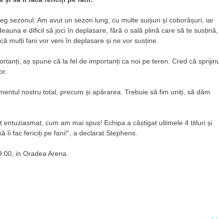
 sezonul. Am avut un sezon lung, cu multe suișuri și coborâșuri, iar
una e dificil să joci în deplasare, fără o sală plină care să te susțină,
ă mulți fani vor veni în deplasare și ne vor susține.
rtanți, aș spune că la fel de importanți ca noi pe teren. Cred că sprijinu
or.
entul nostru total, precum și apărarea. Trebuie să fim uniți, să dăm
 entuziasmat, cum am mai spus! Echipa a câștigat ultimele 4 titluri și
 îi fac fericiți pe fani!”, a declarat Stephens.
 19:00, in Oradea Arena.