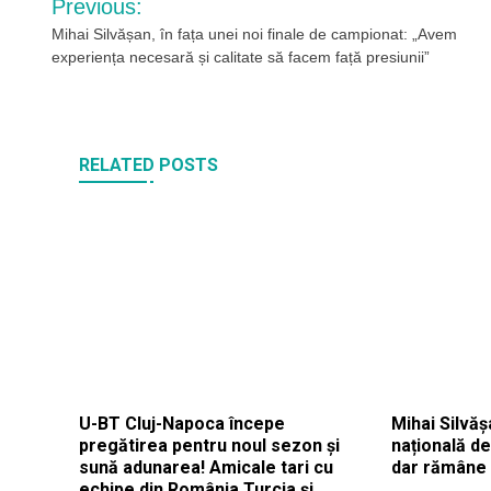
Previous:
în
Mihai Silvășan, în fața unei noi finale de campionat: „Avem
experiența necesară și calitate să facem față presiunii”
articole
RELATED POSTS
U-BT Cluj-Napoca începe
Mihai Silvăș
pregătirea pentru noul sezon și
națională d
sună adunarea! Amicale tari cu
dar rămâne 
echipe din România,Turcia și