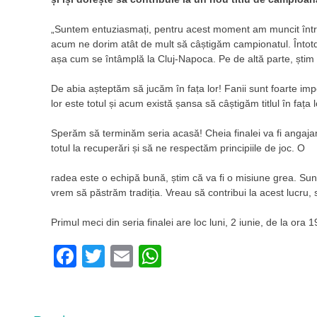
„Suntem entuziasmați, pentru acest moment am muncit întreg
acum ne dorim atât de mult să câștigăm campionatul. Întotdea
așa cum se întâmplă la Cluj-Napoca. Pe de altă parte, știm c
De abia așteptăm să jucăm în fața lor! Fanii sunt foarte impo
lor este totul și acum există șansa să câștigăm titlul în fața l
Sperăm să terminăm seria acasă! Cheia finalei va fi angajam
totul la recuperări și să ne respectăm principiile de joc. O
radea este o echipă bună, știm că va fi o misiune grea. Sunt
vrem să păstrăm tradiția. Vreau să contribui la acest lucru, să
Primul meci din seria finalei are loc luni, 2 iunie, de la ora
Facebook
Twitter
Email
WhatsApp
Navigare