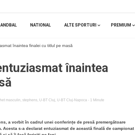
HANDBAL
NATIONAL
ALTE SPORTURI
PREMIUM
mat înaintea finalei cu titlul pe masă
ntuziasmat înaintea
asă
het masculin
,
stephens
,
U-BT Cluj
,
U-BT Cluj-Napoca
- 1 Minute
s, a vorbit în cadrul unei conferințe de presă premergătoare
ea. Acesta s-a declarat entuziasmat de această finală de campionat
i să îi facă fericiți pe fani.