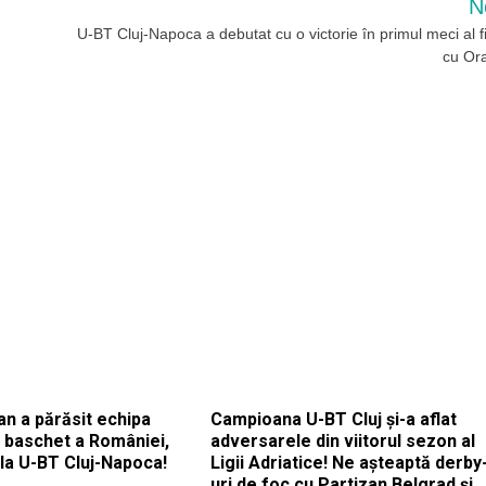
N
U-BT Cluj-Napoca a debutat cu o victorie în primul meci al f
cu Or
an a părăsit echipa
Campioana U-BT Cluj și-a aflat
e baschet a României,
adversarele din viitorul sezon al
la U-BT Cluj-Napoca!
Ligii Adriatice! Ne așteaptă derby
uri de foc cu Partizan Belgrad și