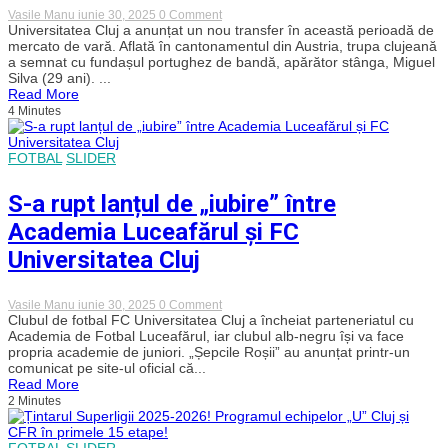
on
Vasile Manu
iunie 30, 2025
0 Comment
„U”
Universitatea Cluj a anunțat un nou transfer în această perioadă de
Cluj
mercato de vară. Aflată în cantonamentul din Austria, trupa clujeană
își
a semnat cu fundașul portughez de bandă, apărător stânga, Miguel
întărește
Silva (29 ani). ...
linia
Read More
defensivă
4 Minutes
cu
un
fundaș
portughez
FOTBAL
SLIDER
venit
de
la
S-a rupt lanțul de „iubire” între
Oțelul
Galați
Academia Luceafărul și FC
Universitatea Cluj
on
Vasile Manu
iunie 30, 2025
0 Comment
S-
Clubul de fotbal FC Universitatea Cluj a încheiat parteneriatul cu
a
Academia de Fotbal Luceafărul, iar clubul alb-negru își va face
rupt
propria academie de juniori. „Șepcile Roșii” au anunțat printr-un
lanțul
comunicat pe site-ul oficial că...
de
Read More
„iubire”
2 Minutes
între
Academia
Luceafărul
și
FOTBAL
SLIDER