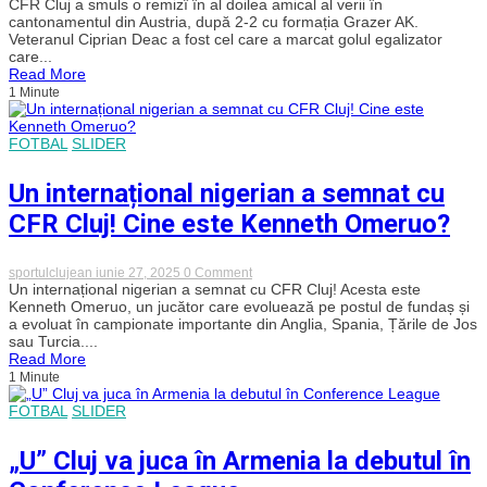
Cine
CFR Cluj a smuls o remizî în al doilea amical al verii în
n-
cantonamentul din Austria, după 2-2 cu formația Grazer AK.
are
Veteranul Ciprian Deac a fost cel care a marcat golul egalizator
bătrâni
care...
să-
Read More
și
1 Minute
cumpere!
Veteranul
Deac
și-
FOTBAL
SLIDER
a
salvat
echipa
Un internațional nigerian a semnat cu
în
al
CFR Cluj! Cine este Kenneth Omeruo?
doilea
amical
al
on
sportulclujean
iunie 27, 2025
0 Comment
verii,
Un
Un internațional nigerian a semnat cu CFR Cluj! Acesta este
2-
internațional
Kenneth Omeruo, un jucător care evoluează pe postul de fundaș și
2
nigerian
cu
a evoluat în campionate importante din Anglia, Spania, Țările de Jos
a
Grazer
sau Turcia....
semnat
AK
Read More
cu
1 Minute
CFR
Cluj!
Cine
FOTBAL
SLIDER
este
Kenneth
„U” Cluj va juca în Armenia la debutul în
Omeruo?