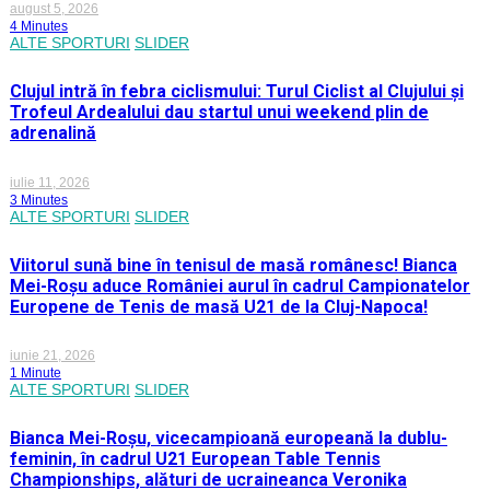
august 5, 2026
4 Minutes
ALTE SPORTURI
SLIDER
Clujul intră în febra ciclismului: Turul Ciclist al Clujului și
Trofeul Ardealului dau startul unui weekend plin de
adrenalină
iulie 11, 2026
3 Minutes
ALTE SPORTURI
SLIDER
Viitorul sună bine în tenisul de masă românesc! Bianca
Mei-Roșu aduce României aurul în cadrul Campionatelor
Europene de Tenis de masă U21 de la Cluj-Napoca!
iunie 21, 2026
1 Minute
ALTE SPORTURI
SLIDER
Bianca Mei-Roșu, vicecampioană europeană la dublu-
feminin, în cadrul U21 European Table Tennis
Championships, alături de ucraineanca Veronika