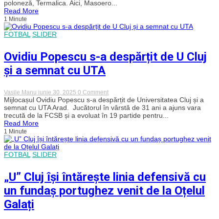
poloneză, Termalica. Aici, Masoero...
Lucas
Read More
Masoero
1 Minute
după
despărțirea
de
FOTBAL
SLIDER
„U”
Cluj?
Ovidiu Popescu s-a despărțit de U Cluj
și a semnat cu UTA
on
Vasile Manu
iunie 30, 2025
0 Comment
Ovidiu
Mijlocașul Ovidiu Popescu s-a despărțit de Universitatea Cluj și a
Popescu
semnat cu UTA Arad. Jucătorul în vârstă de 31 ani a ajuns vara
s-
trecută de la FCSB și a evoluat în 19 partide pentru...
a
Read More
despărțit
1 Minute
de
U
Cluj
și
FOTBAL
SLIDER
a
semnat
„U” Cluj își întărește linia defensivă cu
cu
UTA
un fundaș portughez venit de la Oțelul
Galați