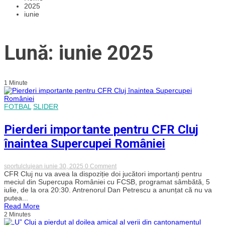
2025
iunie
Lună: iunie 2025
1 Minute
FOTBAL
SLIDER
Pierderi importante pentru CFR Cluj
înaintea Supercupei României
on
sportulclujean
iunie 30, 2025
0 Comment
Pierderi
CFR Cluj nu va avea la dispoziție doi jucători importanți pentru
importante
meciul din Supercupa României cu FCSB, programat sâmbătă, 5
pentru
iulie, de la ora 20:30. Antrenorul Dan Petrescu a anunțat că nu va
CFR
putea...
Cluj
Read More
înaintea
2 Minutes
Supercupei
României