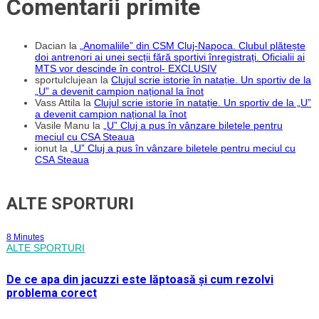
Comentarii primite
Dacian
la
„Anomaliile” din CSM Cluj-Napoca. Clubul plătește
doi antrenori ai unei secții fără sportivi înregistrați. Oficialii ai
MTS vor descinde în control- EXCLUSIV
sportulclujean
la
Clujul scrie istorie în natație. Un sportiv de la
„U” a devenit campion național la înot
Vass Attila
la
Clujul scrie istorie în natație. Un sportiv de la „U”
a devenit campion național la înot
Vasile Manu
la
„U” Cluj a pus în vânzare biletele pentru
meciul cu CSA Steaua
ionut
la
„U” Cluj a pus în vânzare biletele pentru meciul cu
CSA Steaua
ALTE SPORTURI
8 Minutes
ALTE SPORTURI
De ce apa din jacuzzi este lăptoasă și cum rezolvi
problema corect