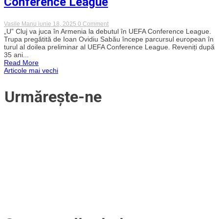
Conference League
on
Vasile Manu
iunie 18, 2025
0 Comment
„U”
„U” Cluj va juca în Armenia la debutul în UEFA Conference League.
Cluj
Trupa pregătită de Ioan Ovidiu Sabău începe parcursul european în
va
turul al doilea preliminar al UEFA Conference League. Reveniți după
juca
35 ani...
în
Read More
Armenia
Navigare
Articole mai vechi
la
debutul
în
în
Urmărește-ne
Conference
League
articole