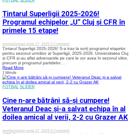
FC
Universitatea
Cluj
Țintarul Superligii 2025-2026!
Programul echipelor „U” Cluj și CFR în
primele 15 etape!
on
sportulclujean
iunie 27, 2025
0 Comment
Țintarul
Țintarul Superligii 2025-2026! S-a tras la sorți programul etapelor
Superligii
pentru sezonul următor al Superligii, 2025-2026. Universitatea Cluj
2025-
și CFR și-au aflat adversarele pe care le vor avea în sezonul viitor,
2026!
precum și programul partidelor....
Programul
Read More
echipelor
1 Minute
„U”
Cluj
și
CFR
FOTBAL
SLIDER
în
primele
15
Cine n-are bătrâni să-și cumpere!
etape!
Veteranul Deac și-a salvat echipa în al
doilea amical al verii, 2-2 cu Grazer AK
on
sportulclujean
iunie 27, 2025
0 Comment