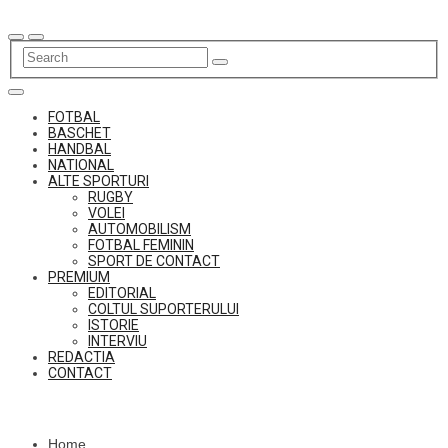
Skip
to
content
FOTBAL
BASCHET
HANDBAL
NATIONAL
ALTE SPORTURI
RUGBY
VOLEI
AUTOMOBILISM
FOTBAL FEMININ
SPORT DE CONTACT
PREMIUM
EDITORIAL
COLTUL SUPORTERULUI
ISTORIE
INTERVIU
REDACTIA
CONTACT
Home