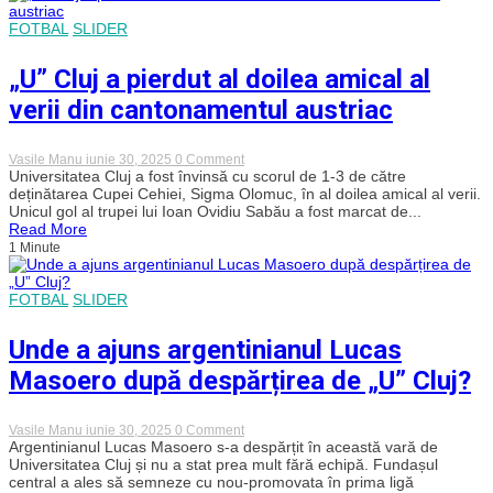
FOTBAL
SLIDER
„U” Cluj a pierdut al doilea amical al
verii din cantonamentul austriac
on
Vasile Manu
iunie 30, 2025
0 Comment
„U”
Universitatea Cluj a fost învinsă cu scorul de 1-3 de către
Cluj
deținătarea Cupei Cehiei, Sigma Olomuc, în al doilea amical al verii.
a
Unicul gol al trupei lui Ioan Ovidiu Sabău a fost marcat de...
pierdut
Read More
al
1 Minute
doilea
amical
al
verii
FOTBAL
SLIDER
din
cantonamentul
Unde a ajuns argentinianul Lucas
austriac
Masoero după despărțirea de „U” Cluj?
on
Vasile Manu
iunie 30, 2025
0 Comment
Unde
Argentinianul Lucas Masoero s-a despărțit în această vară de
a
Universitatea Cluj și nu a stat prea mult fără echipă. Fundașul
ajuns
central a ales să semneze cu nou-promovata în prima ligă
argentinianul