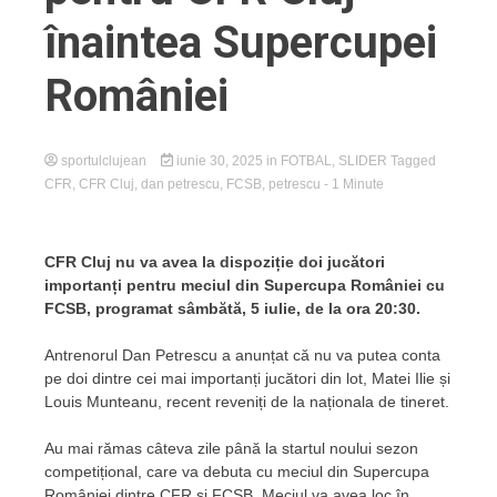
înaintea Supercupei
României
sportulclujean
iunie 30, 2025
in
FOTBAL
,
SLIDER
Tagged
CFR
,
CFR Cluj
,
dan petrescu
,
FCSB
,
petrescu
- 1 Minute
CFR Cluj nu va avea la dispoziție doi jucători
importanți pentru meciul din Supercupa României cu
FCSB, programat sâmbătă, 5 iulie, de la ora 20:30.
Antrenorul Dan Petrescu a anunțat că nu va putea conta
pe doi dintre cei mai importanți jucători din lot, Matei Ilie și
Louis Munteanu, recent reveniți de la naționala de tineret.
Au mai rămas câteva zile până la startul noului sezon
competițional, care va debuta cu meciul din Supercupa
României dintre CFR și FCSB. Meciul va avea loc în