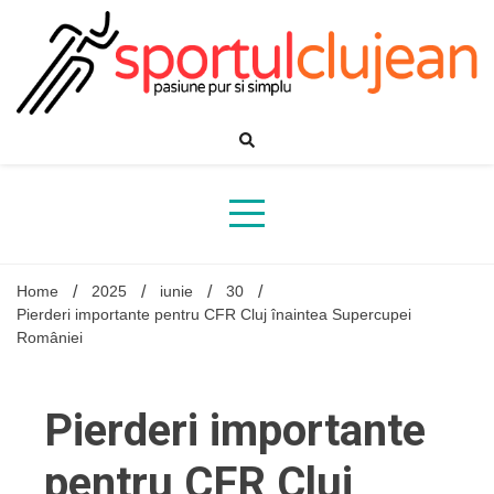
Skip
to
content
Home
2025
iunie
30
Pierderi importante pentru CFR Cluj înaintea Supercupei
României
Pierderi importante
pentru CFR Cluj