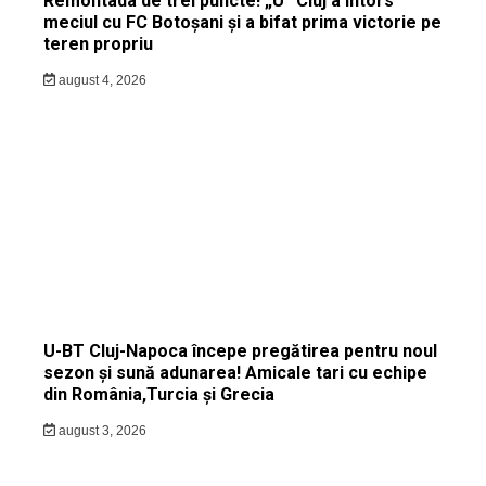
Remontada de trei puncte! „U” Cluj a întors
meciul cu FC Botoșani și a bifat prima victorie pe
teren propriu
august 4, 2026
U-BT Cluj-Napoca începe pregătirea pentru noul
sezon și sună adunarea! Amicale tari cu echipe
din România,Turcia și Grecia
august 3, 2026