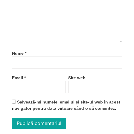
Nume
*
Email
*
Site web
Salvează-mi numele, emailul și site-ul web în acest
navigator pentru data viitoare când o să comentez.