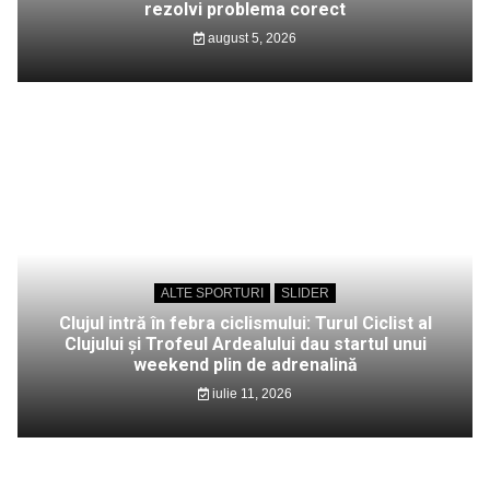
rezolvi problema corect
august 5, 2026
ALTE SPORTURI
SLIDER
Clujul intră în febra ciclismului: Turul Ciclist al
Clujului și Trofeul Ardealului dau startul unui
weekend plin de adrenalină
iulie 11, 2026