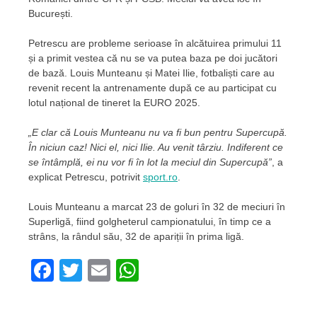
București.
Petrescu are probleme serioase în alcătuirea primului 11
și a primit vestea că nu se va putea baza pe doi jucători
de bază. Louis Munteanu și Matei Ilie, fotbaliști care au
revenit recent la antrenamente după ce au participat cu
lotul național de tineret la EURO 2025.
„E clar că Louis Munteanu nu va fi bun pentru Supercupă.
În niciun caz! Nici el, nici Ilie. Au venit târziu. Indiferent ce
se întâmplă, ei nu vor fi în lot la meciul din Supercupă”
, a
explicat Petrescu, potrivit
sport.ro
.
Louis Munteanu a marcat 23 de goluri în 32 de meciuri în
Superligă, fiind golgheterul campionatului, în timp ce a
strâns, la rândul său, 32 de apariții în prima ligă.
Facebook
Twitter
Email
WhatsApp