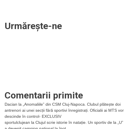
Urmărește-ne
Comentarii primite
Dacian
la
„Anomaliile” din CSM Cluj-Napoca. Clubul plătește doi
antrenori ai unei secții fără sportivi înregistrați. Oficialii ai MTS vor
descinde în control- EXCLUSIV
sportulclujean
la
Clujul scrie istorie în natație. Un sportiv de la „U”
a devenit campion național la înot