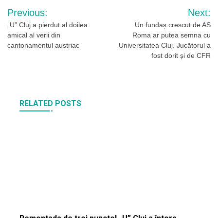
Navigare
Previous:
Next:
în
„U” Cluj a pierdut al doilea
Un fundaș crescut de AS
amical al verii din
Roma ar putea semna cu
articole
cantonamentul austriac
Universitatea Cluj. Jucătorul a
fost dorit și de CFR
RELATED POSTS