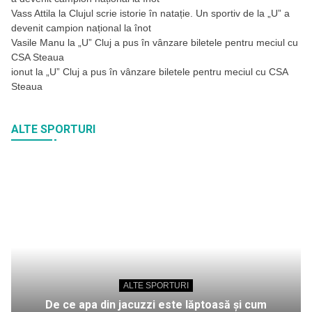
Vass Attila
la
Clujul scrie istorie în natație. Un sportiv de la „U” a
devenit campion național la înot
Vasile Manu
la
„U” Cluj a pus în vânzare biletele pentru meciul cu
CSA Steaua
ionut
la
„U” Cluj a pus în vânzare biletele pentru meciul cu CSA
Steaua
ALTE SPORTURI
ALTE SPORTURI
De ce apa din jacuzzi este lăptoasă și cum