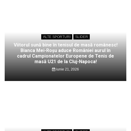
ALTE SPORTURI
SLIDER
Viitorul sună bine în tenisul de masă românesc!
Bianca Mei-Roșu aduce României aurul în
cadrul Campionatelor Europene de Tenis de
masă U21 de la Cluj-Napoca!
iunie 21, 2026