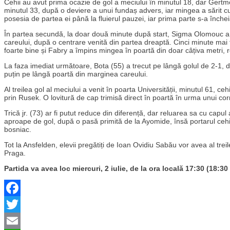
Cehii au avut prima ocazie de gol a meciului în minutul 18, dar Gertmona
minutul 33, după o deviere a unui fundaș advers, iar mingea a sărit cu 
posesia de partea ei până la fluierul pauzei, iar prima parte s-a închei
În partea secundă, la doar două minute după start, Sigma Olomouc a des
careului, după o centrare venită din partea dreaptă. Cinci minute mai 
foarte bine și Fabry a împins mingea în poartă din doar câțiva metri, r
La faza imediat următoare, Bota (55) a trecut pe lângă golul de 2-1, d
puțin pe lângă poartă din marginea careului.
Al treilea gol al meciului a venit în poarta Universității, minutul 61, c
prin Rusek. O lovitură de cap trimisă direct în poartă în urma unui cor
Trică jr. (73) ar fi putut reduce din diferență, dar reluarea sa cu capul 
aproape de gol, după o pasă primită de la Ayomide, însă portarul cehilor
bosniac.
Tot la Ansfelden, elevii pregătiți de Ioan Ovidiu Sabău vor avea al tr
Praga.
Partida va avea loc miercuri, 2 iulie, de la ora locală 17:30 (18:3
Facebook
Twitter