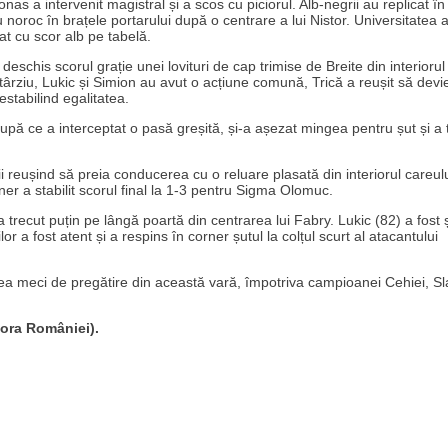
s a intervenit magistral și a scos cu piciorul. Alb-negrii au replicat în
noroc în brațele portarului după o centrare a lui Nistor. Universitatea 
at cu scor alb pe tabelă.
chis scorul grație unei lovituri de cap trimise de Breite din interiorul
târziu, Lukic și Simion au avut o acțiune comună, Trică a reușit să devi
estabilind egalitatea.
upă ce a interceptat o pasă greșită, și-a așezat mingea pentru șut și a 
ehii reușind să preia conducerea cu o reluare plasată din interiorul careul
ner a stabilit scorul final la 1-3 pentru Sigma Olomuc.
a trecut puțin pe lângă poartă din centrarea lui Fabry. Lukic (82) a fost ș
 a fost atent și a respins în corner șutul la colțul scurt al atacantului
eilea meci de pregătire din această vară, împotriva campioanei Cehiei, Sl
0 ora României).