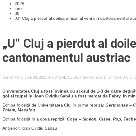
2025
iunie
30
„U” Cluj a pierdut al doilea amical al verii din cantonamentul aus
„U” Cluj a pierdut al doile
cantonamentul austriac
Vasile Manu
iunie 30, 2025
in
FOTBAL
,
SLIDER
Tagged
amical
,
amicale U Cluj
,
Universitatea Cluj a fost învinsă cu scorul de 1-3 de către dețină
gol al trupei lui Ioan Ovidiu Sabău a fost marcat de Fabry, în min
Echipa folosită de Universitatea Cluj în prima repriză:
Gertmonas – Ch
Thiam, Macalou
Echipa folosită în a doua repriză:
Coșa – Simion, Cisse, Pop, Teche
Antrenor: Ioan Ovidiu Sabău