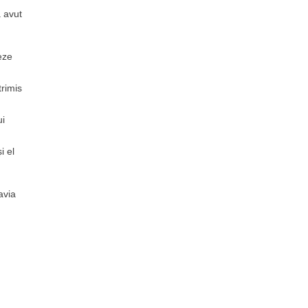
a avut
eze
trimis
ui
i el
avia