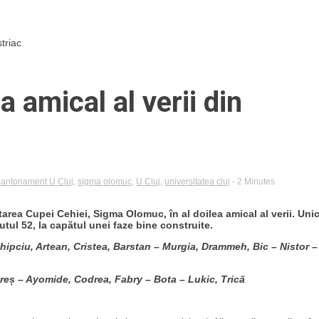
triac
a amical al verii din
cantonament U Cluj
,
sigma olomuc
,
U Cluj
,
universitatea cluj
- 2 Minutes
tarea Cupei Cehiei, Sigma Olomuc, în al doilea amical al verii. Uni
utul 52, la capătul unei faze bine construite.
ipciu, Artean, Cristea, Barstan – Murgia, Drammeh, Bic – Nistor –
reș – Ayomide, Codrea, Fabry – Bota – Lukic, Trică