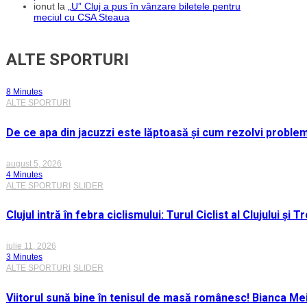
ionut
la
„U” Cluj a pus în vânzare biletele pentru
meciul cu CSA Steaua
ALTE SPORTURI
8 Minutes
ALTE SPORTURI
De ce apa din jacuzzi este lăptoasă și cum rezolvi proble
august 5, 2026
4 Minutes
ALTE SPORTURI
SLIDER
Clujul intră în febra ciclismului: Turul Ciclist al Clujului ș
iulie 11, 2026
3 Minutes
ALTE SPORTURI
SLIDER
Viitorul sună bine în tenisul de masă românesc! Bianca M