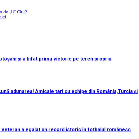
a de „U” Cluj?
iei
toșani și a bifat prima victorie pe teren propriu
ună adunarea! Amicale tari cu echipe din România,Turcia și
rul veteran a egalat un record istoric în fotbalul românesc