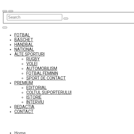
Skip
to
content
FOTBAL
BASCHET
HANDBAL
NATIONAL
ALTE SPORTURI
RUGBY
VOLEI
AUTOMOBILISM
FOTBAL FEMININ
SPORT DE CONTACT
PREMIUM
EDITORIAL
COLTUL SUPORTERULUI
ISTORIE
INTERVIU
REDACTIA
CONTACT
Home