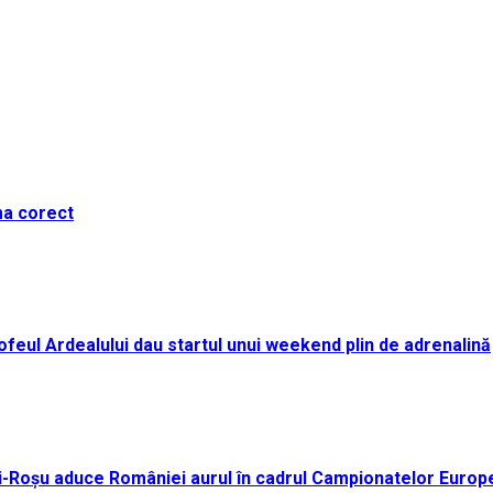
ma corect
i Trofeul Ardealului dau startul unui weekend plin de adrenalină
ei-Roșu aduce României aurul în cadrul Campionatelor Europ