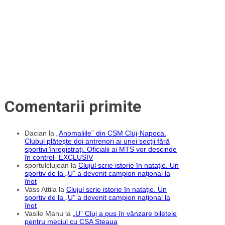
Comentarii primite
Dacian
la
„Anomaliile” din CSM Cluj-Napoca.
Clubul plătește doi antrenori ai unei secții fără
sportivi înregistrați. Oficialii ai MTS vor descinde
în control- EXCLUSIV
sportulclujean
la
Clujul scrie istorie în natație. Un
sportiv de la „U” a devenit campion național la
înot
Vass Attila
la
Clujul scrie istorie în natație. Un
sportiv de la „U” a devenit campion național la
înot
Vasile Manu
la
„U” Cluj a pus în vânzare biletele
pentru meciul cu CSA Steaua