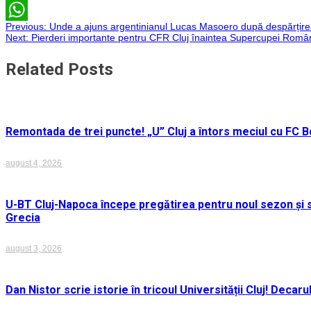
Email
Navigare
Previous:
Unde a ajuns argentinianul Lucas Masoero după despărțire
WhatsApp
Next:
Pierderi importante pentru CFR Cluj înaintea Supercupei Român
în
Related Posts
articole
Remontada de trei puncte! „U” Cluj a întors meciul cu FC Bo
august 4, 2026
U-BT Cluj-Napoca începe pregătirea pentru noul sezon și s
Grecia
august 3, 2026
Dan Nistor scrie istorie în tricoul Universității Cluj! Deca