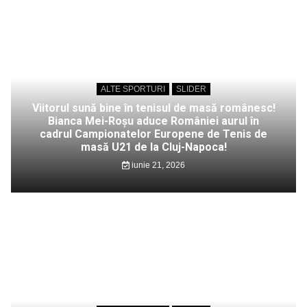
ALTE SPORTURI
SLIDER
Viitorul sună bine în tenisul de masă românesc!
Bianca Mei-Roșu aduce României aurul în
cadrul Campionatelor Europene de Tenis de
masă U21 de la Cluj-Napoca!
iunie 21, 2026