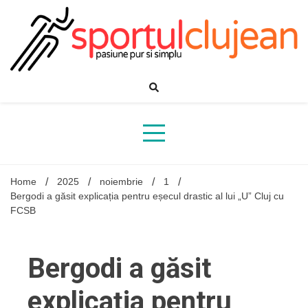
Skip
to
content
Home
2025
noiembrie
1
Bergodi a găsit explicația pentru eșecul drastic al lui „U” Cluj cu
FCSB
Bergodi a găsit
explicația pentru