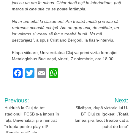
joci cu un om în minus. Chiar dacă ești în inferioritate, poți
marca și cine știe ce se poate întâmpla.
Nu m-am uitat la clasament. Am treabă multă și vreau să
redresez această echipă. Am un grup unit, de calitate, un
lot valoros și vreau să fac o treabă bună. Nu mă
descurajez”
, a spus Cristiano Bergodi, la flash-interviu.
Etapa viitoare, Universitatea Cluj va primi vizita formației
Metaloglobus București, vineri, 7 noiembrie, ora 18:00.
Facebook
Twitter
Email
WhatsApp
Navigare
Previous:
Next:
în
Huiduită la Cluj de tot
Silvășan, după victoria lui U-
stadionul, FCSB s-a impus în
BT Cluj cu Igokea: „Toată
articole
fața Universității și a reintrat
lumea și-a făcut treaba cât a
în lupta pentru play-off!
putut de bine”
„Șepcile roșii”, de