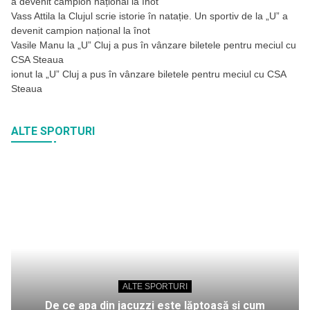
a devenit campion național la înot
Vass Attila
la
Clujul scrie istorie în natație. Un sportiv de la „U” a
devenit campion național la înot
Vasile Manu
la
„U” Cluj a pus în vânzare biletele pentru meciul cu
CSA Steaua
ionut
la
„U” Cluj a pus în vânzare biletele pentru meciul cu CSA
Steaua
ALTE SPORTURI
ALTE SPORTURI
De ce apa din jacuzzi este lăptoasă și cum