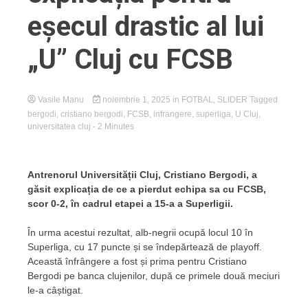
eșecul drastic al lui
„U” Cluj cu FCSB
Vasile Manu
noiembrie 1, 2025
in
FOTBAL
,
SLIDER
Tagged
bergodi
,
cristiano bergodi
,
FCSB
,
infrangere
,
superliga
,
U Cluj
,
universitatea cluj
- 2 Minutes
Antrenorul Universității Cluj, Cristiano Bergodi, a
găsit explicația de ce a pierdut echipa sa cu FCSB,
scor 0-2, în cadrul etapei a 15-a a Superligii.
În urma acestui rezultat, alb-negrii ocupă locul 10 în
Superliga, cu 17 puncte și se îndepărtează de playoff.
Această înfrângere a fost și prima pentru Cristiano
Bergodi pe banca clujenilor, după ce primele două meciuri
le-a câștigat.