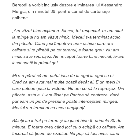
Bergodi a vorbit inclusiv despre eliminarea lui Alessandro
Murgia, din minutul 39, pentru cumul de cartonașe
galbene.
„Am văzut bine acțiunea. Sincer, tot respectul, m-am uitat
la minge și nu am văzut nimic. Meciul s-a terminat acolo
din păcate. Când joci împotriva unei echipe care are
calitate și te plimbă pe tot terenul, e foarte greu. Nu am
nimic să le reproșez. Am început foarte bine meciul, le-am
lasat spații la primul gol.
Mi s-a părut că am putut juca de la egal la egal cu ei.
Cred că am avut mai multe ocazii decât ei. E un meci în
care puteam juca la victorie. Nu am ce să le reproșez. Din
păcate, asta e. L-am lăsat pe Pantea să centreze, dacă
puneam un pic de presiune poate interceptam mingea.
Meciul s-a terminat cu acea neglijență.
Băieții au intrat pe teren și au jucat bine în primele 30 de
minute. E foarte greu când joci cu o echipă cu calitate. Am
încercat să ținem de rezultat. Nu poți să faci nimic când