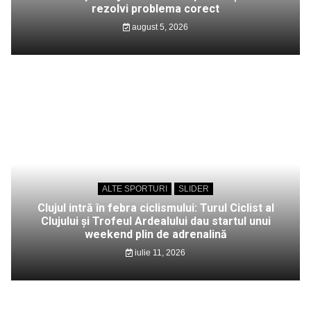
rezolvi problema corect
august 5, 2026
ALTE SPORTURI
SLIDER
Clujul intră în febra ciclismului: Turul Ciclist al
Clujului și Trofeul Ardealului dau startul unui
weekend plin de adrenalină
iulie 11, 2026