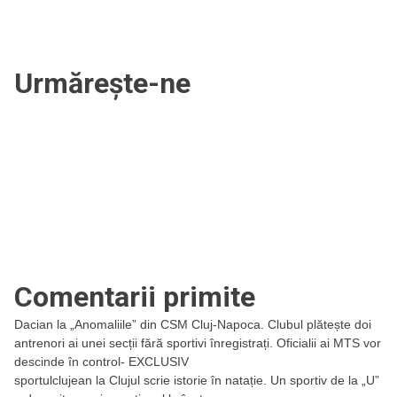
Urmărește-ne
Comentarii primite
Dacian
la
„Anomaliile” din CSM Cluj-Napoca. Clubul plătește doi
antrenori ai unei secții fără sportivi înregistrați. Oficialii ai MTS vor
descinde în control- EXCLUSIV
sportulclujean
la
Clujul scrie istorie în natație. Un sportiv de la „U”