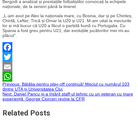
Bergodi a analizat și prestațiile fotbaliștilor convocați la echipele
naționale, de la seniori până la tineret.
„L-am avut pe Alex la naționala mare, cu Bosnia, dar și pe Chinteș,
Chirilă, Lefter, Trică și Omar la U20 și U21. M-am uitat la meciurile
lor și mă bucur că U20 a făcut o partidă bună cu Portugalia. Cu
Spania a fost greu pentru U21, dar evoluțiile jucătorilor mei mi-au
plăcut”.
Facebook
Twitter
Email
Navigare
Previous:
Bătălia pentru play-off continuă! Meciul cu numărul 103
WhatsApp
dintre UTA și Universitatea Cluj
Next:
Daniel Pancu și-a întărit staff-ul tehnic cu un veteran cu mare
în
experiență. George Ciorceri revine la CFR
articole
Related Posts