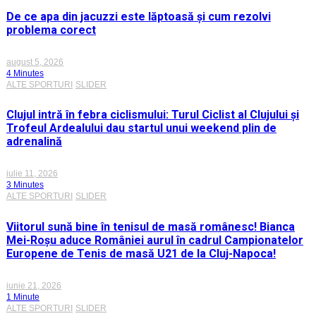
De ce apa din jacuzzi este lăptoasă și cum rezolvi
problema corect
august 5, 2026
4 Minutes
ALTE SPORTURI
SLIDER
Clujul intră în febra ciclismului: Turul Ciclist al Clujului și
Trofeul Ardealului dau startul unui weekend plin de
adrenalină
iulie 11, 2026
3 Minutes
ALTE SPORTURI
SLIDER
Viitorul sună bine în tenisul de masă românesc! Bianca
Mei-Roșu aduce României aurul în cadrul Campionatelor
Europene de Tenis de masă U21 de la Cluj-Napoca!
iunie 21, 2026
1 Minute
ALTE SPORTURI
SLIDER