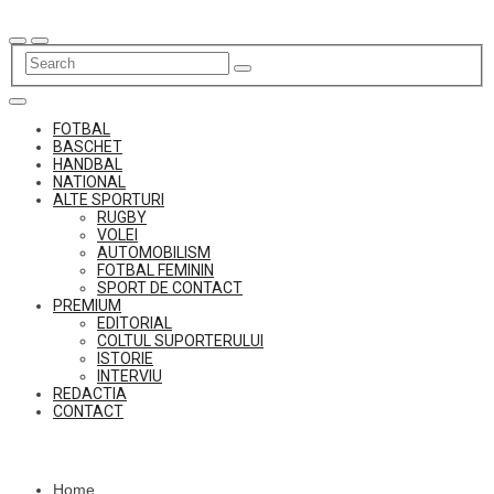
Skip
to
content
FOTBAL
BASCHET
HANDBAL
NATIONAL
ALTE SPORTURI
RUGBY
VOLEI
AUTOMOBILISM
FOTBAL FEMININ
SPORT DE CONTACT
PREMIUM
EDITORIAL
COLTUL SUPORTERULUI
ISTORIE
INTERVIU
REDACTIA
CONTACT
Home