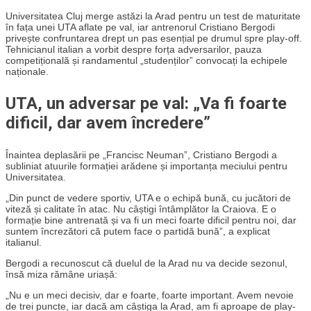
Universitatea Cluj merge astăzi la Arad pentru un test de maturitate
în fața unei UTA aflate pe val, iar antrenorul Cristiano Bergodi
privește confruntarea drept un pas esențial pe drumul spre play-off.
Tehnicianul italian a vorbit despre forța adversarilor, pauza
competițională și randamentul „studenților” convocați la echipele
naționale.
UTA, un adversar pe val: „Va fi foarte
dificil, dar avem încredere”
Înaintea deplasării pe „Francisc Neuman”, Cristiano Bergodi a
subliniat atuurile formației arădene și importanța meciului pentru
Universitatea.
„Din punct de vedere sportiv, UTA e o echipă bună, cu jucători de
viteză și calitate în atac. Nu câștigi întâmplător la Craiova. E o
formație bine antrenată și va fi un meci foarte dificil pentru noi, dar
suntem încrezători că putem face o partidă bună”, a explicat
italianul.
Bergodi a recunoscut că duelul de la Arad nu va decide sezonul,
însă miza rămâne uriașă:
„Nu e un meci decisiv, dar e foarte, foarte important. Avem nevoie
de trei puncte, iar dacă am câștiga la Arad, am fi aproape de play-