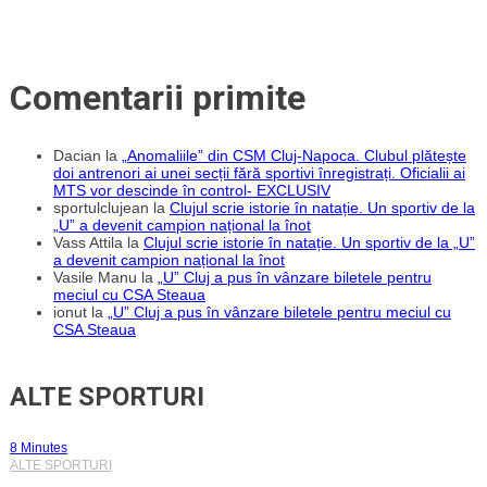
Comentarii primite
Dacian
la
„Anomaliile” din CSM Cluj-Napoca. Clubul plătește
doi antrenori ai unei secții fără sportivi înregistrați. Oficialii ai
MTS vor descinde în control- EXCLUSIV
sportulclujean
la
Clujul scrie istorie în natație. Un sportiv de la
„U” a devenit campion național la înot
Vass Attila
la
Clujul scrie istorie în natație. Un sportiv de la „U”
a devenit campion național la înot
Vasile Manu
la
„U” Cluj a pus în vânzare biletele pentru
meciul cu CSA Steaua
ionut
la
„U” Cluj a pus în vânzare biletele pentru meciul cu
CSA Steaua
ALTE SPORTURI
8 Minutes
ALTE SPORTURI