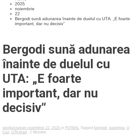
2025
noiembrie
22
Bergodi sună adunarea înainte de duelul cu UTA: „E foarte
important, dar nu decisiv”
Bergodi sună adunarea
înainte de duelul cu
UTA: „E foarte
important, dar nu
decisiv”
sportulclujean
noiembrie 22, 2025
in
FOTBAL
Tagged
bergodi
,
superliga
,
U
Cluj
,
UTA Arad
- 2 Minutes