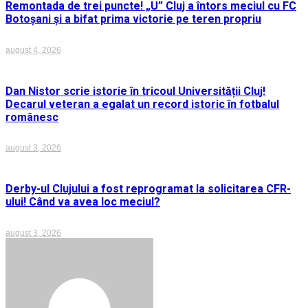
Remontada de trei puncte! „U” Cluj a întors meciul cu FC
Botoșani și a bifat prima victorie pe teren propriu
august 4, 2026
Dan Nistor scrie istorie în tricoul Universității Cluj!
Decarul veteran a egalat un record istoric în fotbalul
românesc
august 3, 2026
Derby-ul Clujului a fost reprogramat la solicitarea CFR-
ului! Când va avea loc meciul?
august 3, 2026