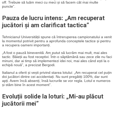
off. Trebuie să luăm meci cu meci și să facem cât mai multe
puncte”.
Pauza de lucru intens: „Am recuperat
jucători și am clarificat tactica”
Tehnicianul Universității spune că întreruperea campionatului a venit
la momentul potrivit pentru a aprofunda conceptele tactice și pentru
a recupera oameni importanți.
„A fost o pauză binevenită. Am putut să lucrăm mai mult, mai ales
tactic. Băieții au fost receptivi. Într-o săptămână sau zece zile nu faci
minuni, dar ai timp să implementezi idei noi, mai ales când ești la o
echipă nouă”, a precizat Bergodi.
Italianul a oferit și vești privind starea lotului: „Am recuperat cel puțin
doi jucători dintre cei accidentați. Nu sunt pregătiți 100%, dar sunt
apți. Avem încă absenți, însă lucrurile se vor regla. Lotul e numeros
și stăm bine în acest moment”.
Evoluții solide la loturi: „Mi-au plăcut
jucătorii mei”