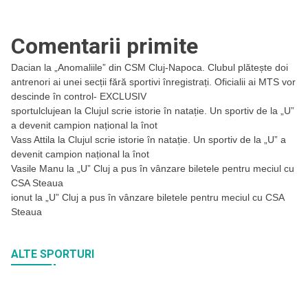
Comentarii primite
Dacian
la
„Anomaliile” din CSM Cluj-Napoca. Clubul plătește doi
antrenori ai unei secții fără sportivi înregistrați. Oficialii ai MTS vor
descinde în control- EXCLUSIV
sportulclujean
la
Clujul scrie istorie în natație. Un sportiv de la „U”
a devenit campion național la înot
Vass Attila
la
Clujul scrie istorie în natație. Un sportiv de la „U” a
devenit campion național la înot
Vasile Manu
la
„U” Cluj a pus în vânzare biletele pentru meciul cu
CSA Steaua
ionut
la
„U” Cluj a pus în vânzare biletele pentru meciul cu CSA
Steaua
ALTE SPORTURI