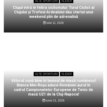
ALTE SPORTURI
SLIDER
Clujul intră în febra ciclismului: Turul Ciclist al
Clujului și Trofeul Ardealului dau startul unui
weekend plin de adrenalină
iulie 11, 2026
ALTE SPORTURI
SLIDER
Viitorul sună bine în tenisul de masă românesc!
Bianca Mei-Roșu aduce României aurul în
cadrul Campionatelor Europene de Tenis de
masă U21 de la Cluj-Napoca!
iunie 21, 2026