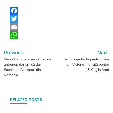
Facebook
Twitter
Email
WhatsApp
Navigare
Previous:
Next:
în
Mario Camora vrea să devină
Se încinge lupta pentru play-
antrenor, dar critică dur
off! Victorie muncită pentru
articole
Școala de Antrenori din
„U” Cluj la Arad
România
RELATED POSTS