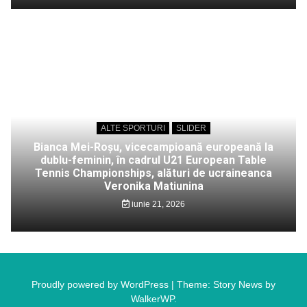
ALTE SPORTURI
SLIDER
Bianca Mei-Roșu, vicecampioană europeană la
dublu-feminin, în cadrul U21 European Table
Tennis Championships, alături de ucraineanca
Veronika Matiunina
iunie 21, 2026
Proudly powered by WordPress
|
Theme: Story News by
WalkerWP
.