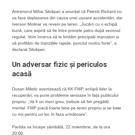
Antrenorul Mihai Silvășan a anunțat că Patrick Richard nu
va face deplasarea din cauza unei ușoare accidentări, dar
Iverson Molinar va reveni pe teren. „Jucăm cu o echipă
bună, care aspiră să fie între primele patru după sezonul
regulat. Vom încerca să le limităm principalii marcatori și
să profităm de tranzițiile rapide, punctul nostru forte”, a
declarat Silvășan.
Un adversar fizic și periculos
acasă
Dusan Miletic avertizează că KK FMP, echipă lider la
recuperări, va pune probleme serioase în fața publicului
propriu: „Va fi un meci greu, trebuie să fim pregătiți
mental. FMP joacă foarte bine pe teren propriu și se bate
cu noi pentru un loc în faza următoare”.
Partida va începe sâmbătă, 22 noiembrie, de la ora
20:00.