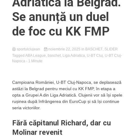
Adriatică la Belgrad.
Se anunță un duel
de foc cu KK FMP
sportulclujean
noiembrie 22, 2025
in
BASCHET
,
SLIDER
Tagged
ABA League
,
baschet
,
Liga Adriatica
,
U-BT Cluj
,
U-BT Cluj-
Napoca
- 1 Minute
Campioana României, U-BT Cluj-Napoca, se deplasează
astăzi la Belgrad pentru meciul cu KK FMP, în etapa a
opta a Grupei A din Liga Adriatică. Clujenii vor să își spele
rușinea după înfrângerea din EuroCup și să își continue
seria victoriilor.
Fără căpitanul Richard, dar cu
Molinar revenit