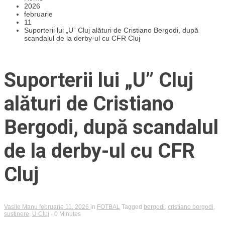
2026
februarie
11
Suporterii lui „U” Cluj alături de Cristiano Bergodi, după
scandalul de la derby-ul cu CFR Cluj
Suporterii lui „U” Cluj
alături de Cristiano
Bergodi, după scandalul
de la derby-ul cu CFR
Cluj
Vasile Manu
februarie 11, 2026
in
FOTBAL
Tagged
bergodi
,
cristiano bergodi
,
sustinere
,
U Cluj
- 0 Minutes