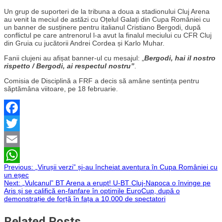
Un grup de suporteri de la tribuna a doua a stadionului Cluj Arena
au venit la meciul de astăzi cu Oțelul Galați din Cupa României cu
un banner de susținere pentru italianul Cristiano Bergodi, după
conflictul pe care antrenorul l-a avut la finalul meciului cu CFR Cluj
din Gruia cu jucătorii Andrei Cordea și Karlo Muhar.
Fanii clujeni au afișat banner-ul cu mesajul: „
Bergodi, hai il nostro
rispetto / Bergodi, ai respectul nostru”
.
Comisia de Disciplină a FRF a decis să amâne sentința pentru
săptămâna viitoare, pe 18 februarie.
Facebook
Twitter
Email
Navigare
Previous:
„Virușii verzi” și-au încheiat aventura în Cupa României cu
WhatsApp
un eșec
Next:
„Vulcanul” BT Arena a erupt! U-BT Cluj-Napoca o învinge pe
în
Aris și se califică en-fanfare în optimile EuroCup, după o
demonstrație de forță în fața a 10.000 de spectatori
articole
Related Posts