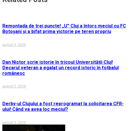
Remontada de trei puncte! „U” Cluj a întors meciul cu FC
Botoșani și a bifat prima victorie pe teren propriu
august 4, 2026
Dan Nistor scrie istorie în tricoul Universității Cluj!
Decarul veteran a egalat un record istoric în fotbalul
românesc
august 3, 2026
Derby-ul Clujului a fost reprogramat la solicitarea CFR-
ului! Când va avea loc meciul?
august 3, 2026