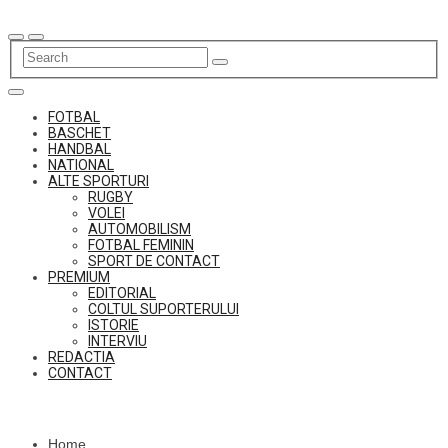
Skip
to
content
FOTBAL
BASCHET
HANDBAL
NATIONAL
ALTE SPORTURI
RUGBY
VOLEI
AUTOMOBILISM
FOTBAL FEMININ
SPORT DE CONTACT
PREMIUM
EDITORIAL
COLTUL SUPORTERULUI
ISTORIE
INTERVIU
REDACTIA
CONTACT
Home