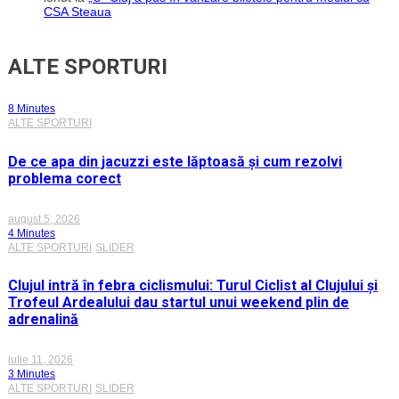
CSA Steaua
ALTE SPORTURI
8 Minutes
ALTE SPORTURI
De ce apa din jacuzzi este lăptoasă și cum rezolvi
problema corect
august 5, 2026
4 Minutes
ALTE SPORTURI
SLIDER
Clujul intră în febra ciclismului: Turul Ciclist al Clujului și
Trofeul Ardealului dau startul unui weekend plin de
adrenalină
iulie 11, 2026
3 Minutes
ALTE SPORTURI
SLIDER