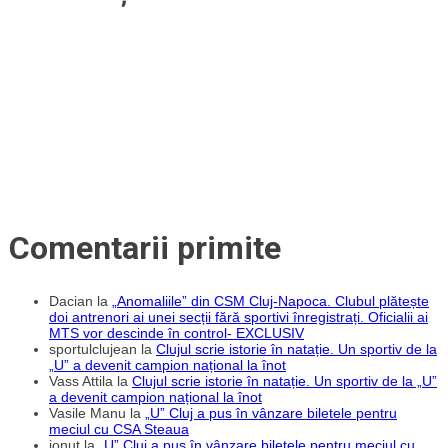
Comentarii primite
Dacian
la
„Anomaliile” din CSM Cluj-Napoca. Clubul plătește
doi antrenori ai unei secții fără sportivi înregistrați. Oficialii ai
MTS vor descinde în control- EXCLUSIV
sportulclujean
la
Clujul scrie istorie în natație. Un sportiv de la
„U” a devenit campion național la înot
Vass Attila
la
Clujul scrie istorie în natație. Un sportiv de la „U”
a devenit campion național la înot
Vasile Manu
la
„U” Cluj a pus în vânzare biletele pentru
meciul cu CSA Steaua
ionut
la
„U” Cluj a pus în vânzare biletele pentru meciul cu