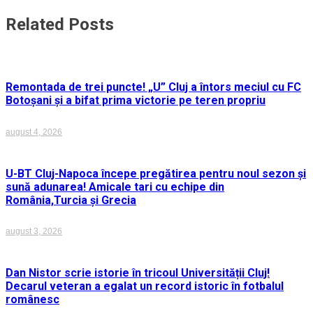
articole
Related Posts
Remontada de trei puncte! „U” Cluj a întors meciul cu FC
Botoșani și a bifat prima victorie pe teren propriu
august 4, 2026
U-BT Cluj-Napoca începe pregătirea pentru noul sezon și
sună adunarea! Amicale tari cu echipe din
România,Turcia și Grecia
august 3, 2026
Dan Nistor scrie istorie în tricoul Universității Cluj!
Decarul veteran a egalat un record istoric în fotbalul
românesc