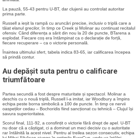
La pauză, 55-43 pentru U-BT, dar clujenii au controlat autoritar
prima parte.
Russell a ieșit la rampă cu aruncări precise, inclusiv o triplă care a
tăiat elanul grecilor, în timp ce Creek și Molinar au continuat recitalul
ofensiv. Când diferența a sărit din nou la 20 de puncte, BTarena a
explodat. Fiecare coș era întâmpinat ca o declarație de forță,
fiecare recuperare – ca o victorie personală.
Înaintea ultimului sfert, tabela indica 83-65, iar calificarea începea
să prindă contur.
Au depășit suta pentru o calificare
triumfătoare
Partea secundă a fost despre maturitate și spectacol. Molinar a
deschis cu o nouă triplă, Russell l-a imitat, iar Woodbury a împins
echipa peste borna simbolică a 100 de puncte. În timp ce nervii
oaspeților cedau – Bochoridis fiind sancționat cu tehnică – Clujul își
savura superioritatea.
Scorul final, 111-92, a consfințit o victorie fără drept de apel. U-BT
nu doar că a câștigat, ci a dominat un meci decisiv cu o autoritate
rar întâlnită la acest nivel. Pentru al treilea sezon consecutiv, echipa
lui Mihai Silvășan ajunge în optimile EuroCup, unde va întâlni