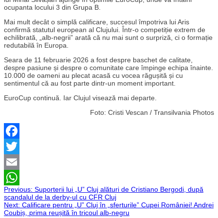
ocupanta locului 3 din Grupa B.
Mai mult decât o simplă calificare, succesul împotriva lui Aris
confirmă statutul european al Clujului. Într-o competiție extrem de
echilibrată, „alb-negrii” arată că nu mai sunt o surpriză, ci o formație
redutabilă în Europa.
Seara de 11 februarie 2026 a fost despre baschet de calitate,
despre pasiune și despre o comunitate care împinge echipa înainte.
10.000 de oameni au plecat acasă cu vocea răgușită și cu
sentimentul că au fost parte dintr-un moment important.
EuroCup continuă. Iar Clujul visează mai departe.
Foto: Cristi Vescan / Transilvania Photos
Facebook
Twitter
Email
Navigare
Previous:
Suporterii lui „U” Cluj alături de Cristiano Bergodi, după
WhatsApp
scandalul de la derby-ul cu CFR Cluj
Next:
Calificare pentru „U” Cluj în „sferturile” Cupei României! Andrei
în
Coubiș, prima reușită în tricoul alb-negru