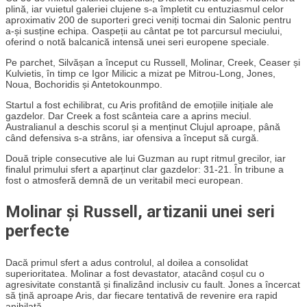
plină, iar vuietul galeriei clujene s-a împletit cu entuziasmul celor
aproximativ 200 de suporteri greci veniți tocmai din Salonic pentru
a-și susține echipa. Oaspeții au cântat pe tot parcursul meciului,
oferind o notă balcanică intensă unei seri europene speciale.
Pe parchet, Silvășan a început cu Russell, Molinar, Creek, Ceaser și
Kulvietis, în timp ce Igor Milicic a mizat pe Mitrou-Long, Jones,
Noua, Bochoridis și Antetokounmpo.
Startul a fost echilibrat, cu Aris profitând de emoțiile inițiale ale
gazdelor. Dar Creek a fost scânteia care a aprins meciul.
Australianul a deschis scorul și a menținut Clujul aproape, până
când defensiva s-a strâns, iar ofensiva a început să curgă.
Două triple consecutive ale lui Guzman au rupt ritmul grecilor, iar
finalul primului sfert a aparținut clar gazdelor: 31-21. În tribune a
fost o atmosferă demnă de un veritabil meci european.
Molinar și Russell, artizanii unei seri
perfecte
Dacă primul sfert a adus controlul, al doilea a consolidat
superioritatea. Molinar a fost devastator, atacând coșul cu o
agresivitate constantă și finalizând inclusiv cu fault. Jones a încercat
să țină aproape Aris, dar fiecare tentativă de revenire era rapid
anihilată.