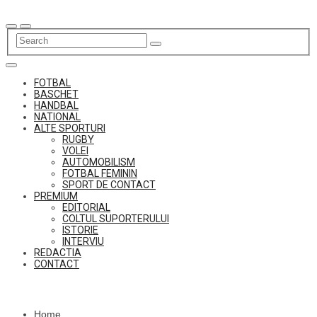
Skip
to
content
FOTBAL
BASCHET
HANDBAL
NATIONAL
ALTE SPORTURI
RUGBY
VOLEI
AUTOMOBILISM
FOTBAL FEMININ
SPORT DE CONTACT
PREMIUM
EDITORIAL
COLTUL SUPORTERULUI
ISTORIE
INTERVIU
REDACTIA
CONTACT
Home