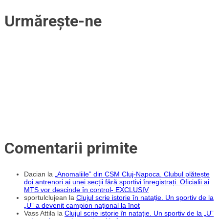
Urmărește-ne
Comentarii primite
Dacian
la
„Anomaliile” din CSM Cluj-Napoca. Clubul plătește
doi antrenori ai unei secții fără sportivi înregistrați. Oficialii ai
MTS vor descinde în control- EXCLUSIV
sportulclujean
la
Clujul scrie istorie în natație. Un sportiv de la
„U” a devenit campion național la înot
Vass Attila
la
Clujul scrie istorie în natație. Un sportiv de la „U”