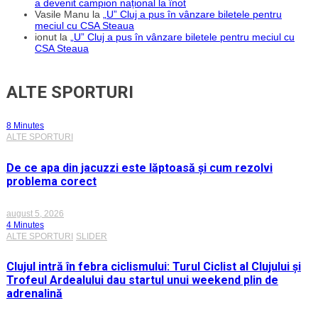
a devenit campion național la înot
Vasile Manu
la
„U” Cluj a pus în vânzare biletele pentru
meciul cu CSA Steaua
ionut
la
„U” Cluj a pus în vânzare biletele pentru meciul cu
CSA Steaua
ALTE SPORTURI
8 Minutes
ALTE SPORTURI
De ce apa din jacuzzi este lăptoasă și cum rezolvi
problema corect
august 5, 2026
4 Minutes
ALTE SPORTURI
SLIDER
Clujul intră în febra ciclismului: Turul Ciclist al Clujului și
Trofeul Ardealului dau startul unui weekend plin de
adrenalină