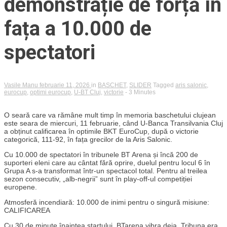
demonstrație de forță în
fața a 10.000 de
spectatori
Vasile Manu
februarie 11, 2026
in
BASCHET
,
SLIDER
Tagged
aris salonic
,
eurocup
,
optimi eurocup
,
U-BT Cluj
,
victorie
- 3 Minutes
O seară care va rămâne mult timp în memoria baschetului clujean
este seara de miercuri, 11 februarie, când U-Banca Transilvania Cluj
a obținut calificarea în optimile BKT EuroCup, după o victorie
categorică, 111-92, în fața grecilor de la Aris Salonic.
Cu 10.000 de spectatori în tribunele BT Arena și încă 200 de
suporteri eleni care au cântat fără oprire, duelul pentru locul 6 în
Grupa A s-a transformat într-un spectacol total. Pentru al treilea
sezon consecutiv, „alb-negrii” sunt în play-off-ul competiției
europene.
Atmosferă incendiară: 10.000 de inimi pentru o singură misiune:
CALIFICAREA
Cu 30 de minute înaintea startului, BTarena vibra deja. Tribuna era