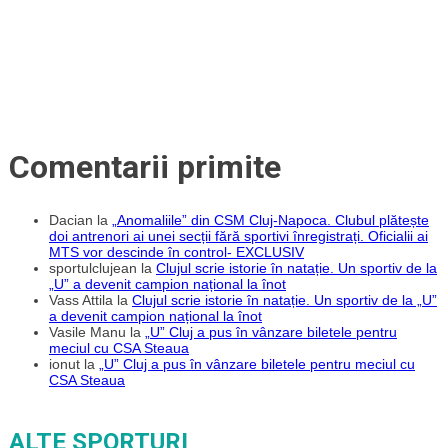
Comentarii primite
Dacian
la
„Anomaliile” din CSM Cluj-Napoca. Clubul plătește
doi antrenori ai unei secții fără sportivi înregistrați. Oficialii ai
MTS vor descinde în control- EXCLUSIV
sportulclujean
la
Clujul scrie istorie în natație. Un sportiv de la
„U” a devenit campion național la înot
Vass Attila
la
Clujul scrie istorie în natație. Un sportiv de la „U”
a devenit campion național la înot
Vasile Manu
la
„U” Cluj a pus în vânzare biletele pentru
meciul cu CSA Steaua
ionut
la
„U” Cluj a pus în vânzare biletele pentru meciul cu
CSA Steaua
ALTE SPORTURI