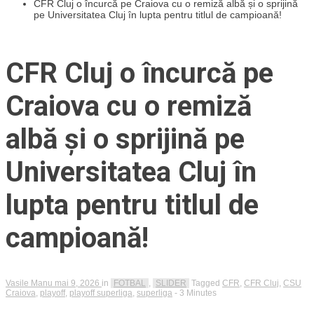
CFR Cluj o încurcă pe Craiova cu o remiză albă și o sprijină
pe Universitatea Cluj în lupta pentru titlul de campioană!
CFR Cluj o încurcă pe
Craiova cu o remiză
albă și o sprijină pe
Universitatea Cluj în
lupta pentru titlul de
campioană!
Vasile Manu
mai 9, 2026
in
FOTBAL
,
SLIDER
Tagged
CFR
,
CFR Cluj
,
CSU
Craiova
,
playoff
,
playoff superliga
,
superliga
- 3 Minutes