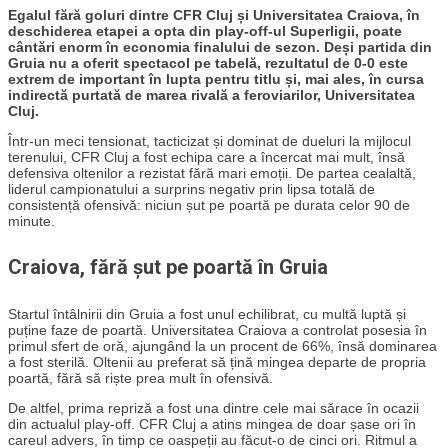
Egalul fără goluri dintre CFR Cluj și Universitatea Craiova, în
deschiderea etapei a opta din play-off-ul Superligii, poate
cântări enorm în economia finalului de sezon. Deși partida din
Gruia nu a oferit spectacol pe tabelă, rezultatul de 0-0 este
extrem de important în lupta pentru titlu și, mai ales, în cursa
indirectă purtată de marea rivală a feroviarilor, Universitatea
Cluj.
Într-un meci tensionat, tacticizat și dominat de dueluri la mijlocul
terenului, CFR Cluj a fost echipa care a încercat mai mult, însă
defensiva oltenilor a rezistat fără mari emoții. De partea cealaltă,
liderul campionatului a surprins negativ prin lipsa totală de
consistență ofensivă: niciun șut pe poartă pe durata celor 90 de
minute.
Craiova, fără șut pe poartă în Gruia
Startul întâlnirii din Gruia a fost unul echilibrat, cu multă luptă și
puține faze de poartă. Universitatea Craiova a controlat posesia în
primul sfert de oră, ajungând la un procent de 66%, însă dominarea
a fost sterilă. Oltenii au preferat să țină mingea departe de propria
poartă, fără să riște prea mult în ofensivă.
De altfel, prima repriză a fost una dintre cele mai sărace în ocazii
din actualul play-off. CFR Cluj a atins mingea de doar șase ori în
careul advers, în timp ce oaspeții au făcut-o de cinci ori. Ritmul a