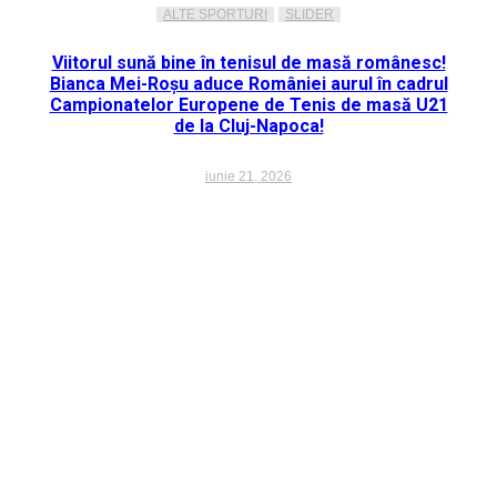
ALTE SPORTURI
SLIDER
Viitorul sună bine în tenisul de masă românesc!
Bianca Mei-Roșu aduce României aurul în cadrul
Campionatelor Europene de Tenis de masă U21
de la Cluj-Napoca!
iunie 21, 2026