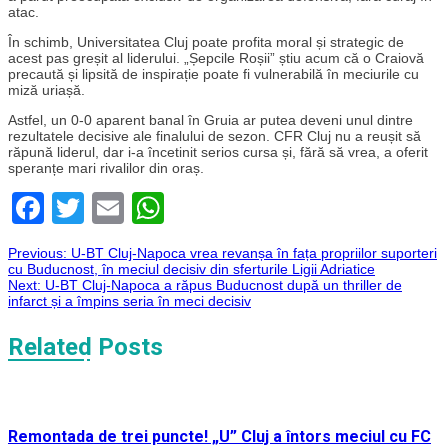
atac.
În schimb, Universitatea Cluj poate profita moral și strategic de
acest pas greșit al liderului. „Șepcile Roșii” știu acum că o Craiovă
precaută și lipsită de inspirație poate fi vulnerabilă în meciurile cu
miză uriașă.
Astfel, un 0-0 aparent banal în Gruia ar putea deveni unul dintre
rezultatele decisive ale finalului de sezon. CFR Cluj nu a reușit să
răpună liderul, dar i-a încetinit serios cursa și, fără să vrea, a oferit
speranțe mari rivalilor din oraș.
Facebook
Twitter
Email
WhatsApp
Navigare
Previous:
U-BT Cluj-Napoca vrea revanșa în fața propriilor suporteri
cu Buducnost, în meciul decisiv din sferturile Ligii Adriatice
Next:
U-BT Cluj-Napoca a răpus Buducnost după un thriller de
în
infarct și a împins seria în meci decisiv
articole
Related Posts
Remontada de trei puncte! „U” Cluj a întors meciul cu FC