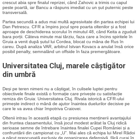
crescut abia spre finalul reprizei, când Zahovic a trimis cu capul
peste poartă, iar Bancu a răspuns imediat cu un șut puternic peste
transversală.
Partea secundă a adus mai multă agresivitate din partea echipei lui
Dan Petrescu. CFR a împins jocul spre poarta oltenilor și a fost
aproape de deschiderea scorului în minutul 48, când Keita a zguduit
bara porții. Câteva minute mai târziu, faza care a încins spiritele în
Gruia a venit după șutul lui Cordea, blocat cu mâna de Rus în
careu. După analiza VAR, arbitrul Istvan Kovacs a anulat însă orice
posibil penalty, semnalând un offside în faza premergătoare.
Universitatea Cluj, marele câștigător
din umbră
Deși pe teren nimeni nu a câștigat, în culisele luptei pentru
obiectivele finale există o formație care privește cu satisfacție
remiza din Gruia: Universitatea Cluj. Rivala istorică a CFR-ului
primește indirect o mână de ajutor înaintea duelurilor decisive pe
care le va avea chiar împotriva Craiovei.
Oltenii intrau în această etapă cu presiunea menținerii avantajului
din fruntea clasamentului, însă jocul modest arătat la Cluj ridică
serioase semne de întrebare înaintea finalei Cupei României și a
confruntării din campionat cu „U”. Mai ales că echipa lui Mirel Rădoi
a părut preocupată exclusiv de organizarea defensivă, fără curaj în