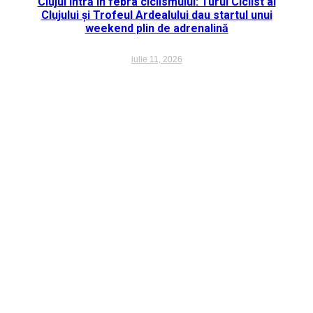
Clujul intră în febra ciclismului: Turul Ciclist al
Clujului și Trofeul Ardealului dau startul unui
weekend plin de adrenalină
iulie 11, 2026