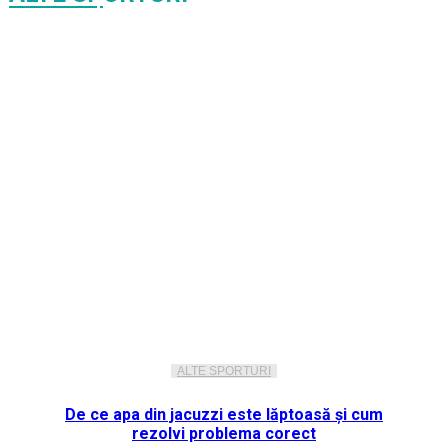
ALTE SPORTURI
De ce apa din jacuzzi este lăptoasă și cum
rezolvi problema corect