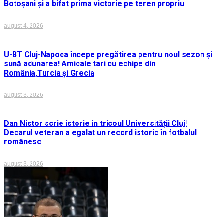
Botoșani și a bifat prima victorie pe teren propriu
august 4, 2026
U-BT Cluj-Napoca începe pregătirea pentru noul sezon și
sună adunarea! Amicale tari cu echipe din
România,Turcia și Grecia
august 3, 2026
Dan Nistor scrie istorie în tricoul Universității Cluj!
Decarul veteran a egalat un record istoric în fotbalul
românesc
august 3, 2026