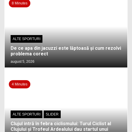
8 Minutes
ALTE SPORTURI
De ce apa din jacuzzi este lăptoasă și cum rezolvi
problema corect
august 5, 2026
4 Minutes
ALTE SPORTURI
SLIDER
Clujul intră în febra ciclismului: Turul Ciclist al
Clujului și Trofeul Ardealului dau startul unui