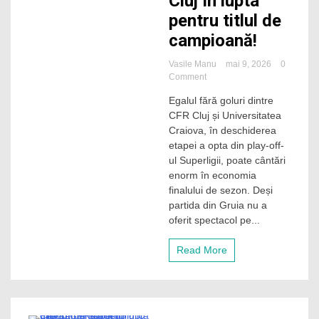
Cluj în lupta
pentru titlul de
campioană!
Vasile Manu
mai 9, 2026
0
on
Comment
CFR
Egalul fără goluri dintre
Cluj
CFR Cluj și Universitatea
o
încurcă
Craiova, în deschiderea
pe
etapei a opta din play-off-
Craiova
ul Superligii, poate cântări
cu
enorm în economia
o
finalului de sezon. Deși
remiză
partida din Gruia nu a
albă
și
oferit spectacol pe...
o
sprijină
Read More
pe
Universitatea
Cluj
în
lupta