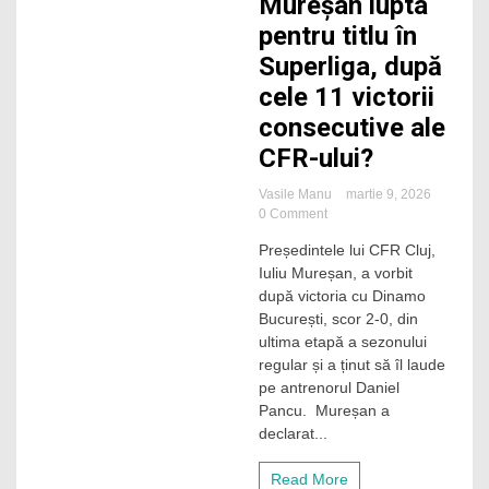
Mureșan lupta
pentru titlu în
Superliga, după
cele 11 victorii
consecutive ale
CFR-ului?
Vasile Manu
martie 9, 2026
on
0 Comment
Cum
Președintele lui CFR Cluj,
vede
Iuliu Mureșan, a vorbit
Iuliu
Mureșan
după victoria cu Dinamo
lupta
București, scor 2-0, din
pentru
ultima etapă a sezonului
titlu
regular și a ținut să îl laude
în
pe antrenorul Daniel
Superliga,
Pancu. Mureșan a
după
cele
declarat...
11
victorii
Read More
consecutive