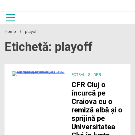
Skip
to
content
Home
playoff
Etichetă: playoff
FOTBAL
SLIDER
3 Minutes
CFR Cluj o
încurcă pe
Craiova cu o
remiză albă și o
sprijină pe
Universitatea