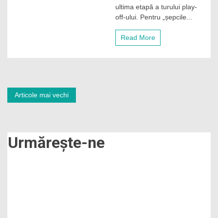
ultima etapă a turului play-
victoria
clară
off-ului. Pentru „șepcile...
împotriva
Rapidului
Read More
în
Giulești!
Navigare
Articole mai vechi
în
articole
Urmărește-ne