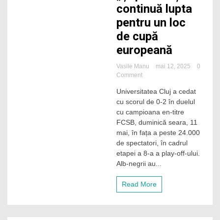
continuă lupta
pentru un loc
de cupă
europeană
Vasile Manu
mai 12, 2025
0
on
Comment
„U”
Universitatea Cluj a cedat
Cluj
cu scorul de 0-2 în duelul
a
cedat
cu campioana en-titre
în
FCSB, duminică seara, 11
duelul
mai, în fața a peste 24.000
cu
de spectatori, în cadrul
campioana
etapei a 8-a a play-off-ului.
FCSB,
Alb-negrii au...
în
fața
a
Read More
peste
24.000
de
spectatori.