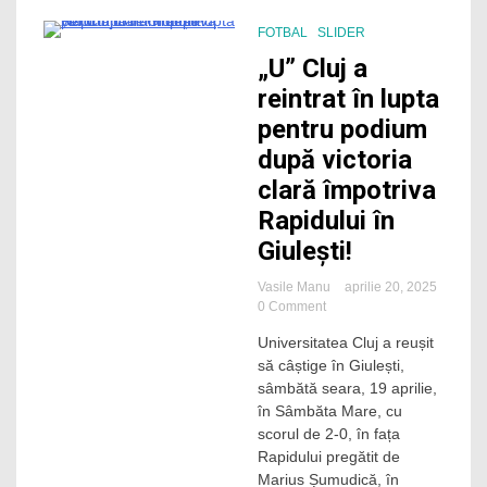
„Șepcile
roșii”
FOTBAL
SLIDER
continuă
3 Minutes
„U” Cluj a
lupta
pentru
reintrat în lupta
un
pentru podium
loc
de
după victoria
cupă
clară împotriva
europeană
Rapidului în
Giulești!
Vasile Manu
aprilie 20, 2025
on
0 Comment
„U”
Universitatea Cluj a reușit
Cluj
să câștige în Giulești,
a
reintrat
sâmbătă seara, 19 aprilie,
în
în Sâmbăta Mare, cu
lupta
scorul de 2-0, în fața
pentru
Rapidului pregătit de
podium
Marius Șumudică, în
după