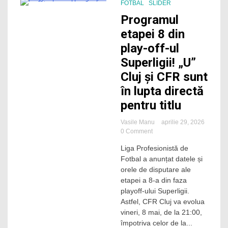
pentru
FOTBAL
SLIDER
titlul
0 Minutes
Programul
de
campioană!
etapei 8 din
play-off-ul
Superligii! „U”
Cluj și CFR sunt
în lupta directă
pentru titlu
Vasile Manu
aprilie 29, 2026
on
0 Comment
Programul
Liga Profesionistă de
etapei
Fotbal a anunțat datele și
8
din
orele de disputare ale
play-
etapei a 8-a din faza
off-
playoff-ului Superligii.
ul
Astfel, CFR Cluj va evolua
Superligii!
vineri, 8 mai, de la 21:00,
„U”
împotriva celor de la...
Cluj