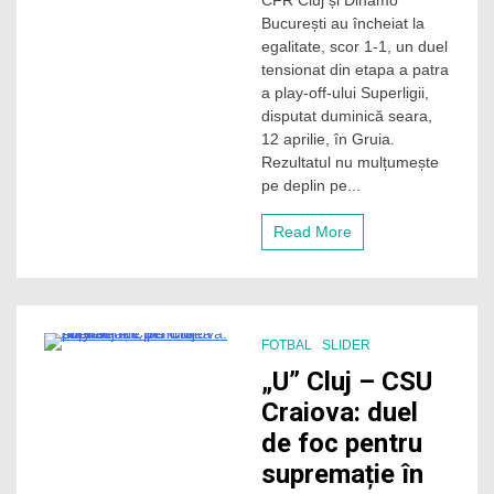
CFR Cluj și Dinamo
nimănui
București au încheiat la
în
Gruia.
egalitate, scor 1-1, un duel
CFR
tensionat din etapa a patra
Cluj
a play-off-ului Superligii,
a
disputat duminică seara,
obținut
12 aprilie, în Gruia.
un
Rezultatul nu mulțumește
punct
cu
pe deplin pe...
Dinamo
și
Read More
își
diminunează
șansele
la
lupta
pentru
FOTBAL
SLIDER
titlu
6 Minutes
„U” Cluj – CSU
Craiova: duel
de foc pentru
supremație în