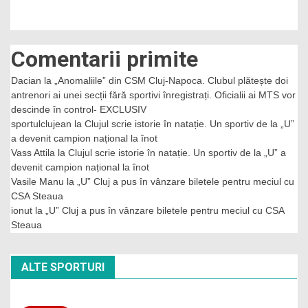
Comentarii primite
Dacian
la
„Anomaliile” din CSM Cluj-Napoca. Clubul plătește doi
antrenori ai unei secții fără sportivi înregistrați. Oficialii ai MTS vor
descinde în control- EXCLUSIV
sportulclujean
la
Clujul scrie istorie în natație. Un sportiv de la „U”
a devenit campion național la înot
Vass Attila
la
Clujul scrie istorie în natație. Un sportiv de la „U” a
devenit campion național la înot
Vasile Manu
la
„U” Cluj a pus în vânzare biletele pentru meciul cu
CSA Steaua
ionut
la
„U” Cluj a pus în vânzare biletele pentru meciul cu CSA
Steaua
ALTE SPORTURI