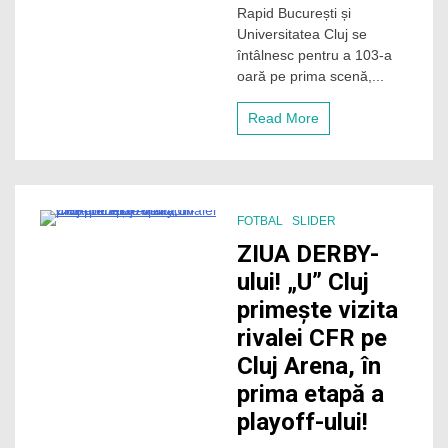
„U”
Rapid București și
Cluj,
Universitatea Cluj se
episodul
întâlnesc pentru a 103-a
cu
numărul
oară pe prima scenă,...
103
într-
Read More
un
derby
de
tradiție
al
fotbalului
FOTBAL
SLIDER
românesc
7 Minutes
ZIUA DERBY-
ului! „U” Cluj
primește vizita
rivalei CFR pe
Cluj Arena, în
prima etapă a
playoff-ului!