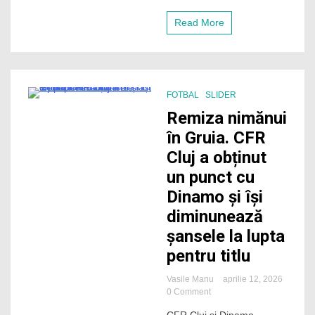
și
CFR
Read More
sunt
în
lupta
directă
pentru
titlu
FOTBAL
SLIDER
2 Minutes
Remiza nimănui
în Gruia. CFR
Cluj a obținut
un punct cu
Dinamo și își
diminunează
șansele la lupta
pentru titlu
Vasile Manu
aprilie 12, 2026
on
0 Comment
Remiza