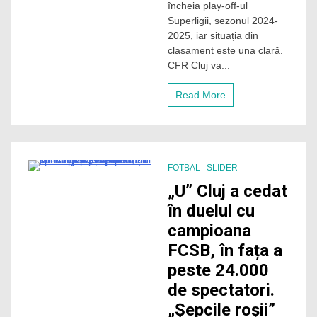
încheia play-off-ul
Când
Superligii, sezonul 2024-
joacă
2025, iar situația din
CFR
și
clasament este una clară.
„U”
CFR Cluj va...
Cluj?
Read More
FOTBAL
SLIDER
4 Minutes
„U” Cluj a cedat
în duelul cu
campioana
FCSB, în fața a
peste 24.000
de spectatori.
„Șepcile roșii”