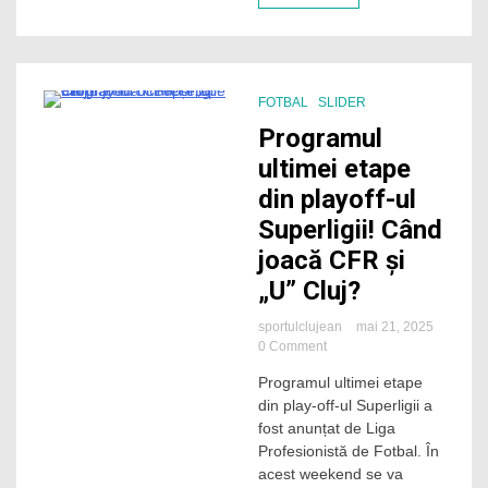
ale
CFR-
ului?
FOTBAL
SLIDER
0 Minutes
Programul
ultimei etape
din playoff-ul
Superligii! Când
joacă CFR și
„U” Cluj?
sportulclujean
mai 21, 2025
on
0 Comment
Programul
Programul ultimei etape
ultimei
din play-off-ul Superligii a
etape
din
fost anunțat de Liga
playoff-
Profesionistă de Fotbal. În
ul
acest weekend se va
Superligii!