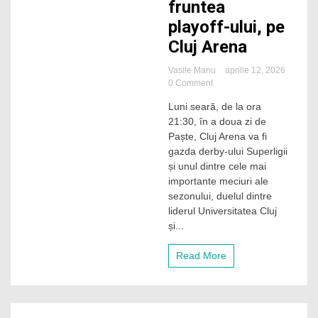
fruntea
playoff-ului, pe
Cluj Arena
Vasile Manu
aprilie 12, 2026
on
0 Comment
„U”
Luni seară, de la ora
Cluj
21:30, în a doua zi de
–
CSU
Paște, Cluj Arena va fi
Craiova:
gazda derby-ului Superligii
duel
și unul dintre cele mai
de
importante meciuri ale
foc
sezonului, duelul dintre
pentru
liderul Universitatea Cluj
supremație
în
și...
fruntea
playoff-
Read More
ului,
pe
Cluj
Arena