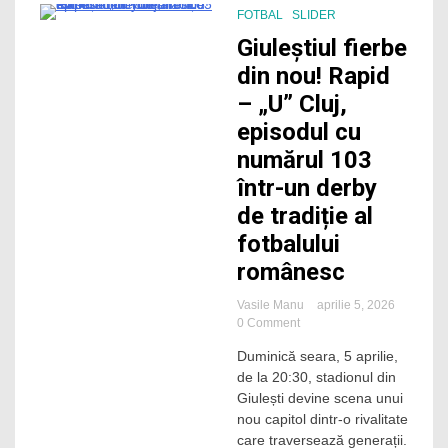
FOTBAL
SLIDER
2 Minutes
Giuleștiul fierbe
din nou! Rapid
– „U” Cluj,
episodul cu
numărul 103
într-un derby
de tradiție al
fotbalului
românesc
Vasile Manu
aprilie 5, 2026
on
0 Comment
Giuleștiul
Duminică seara, 5 aprilie,
fierbe
de la 20:30, stadionul din
din
nou!
Giulești devine scena unui
Rapid
nou capitol dintr-o rivalitate
–
care traversează generații.