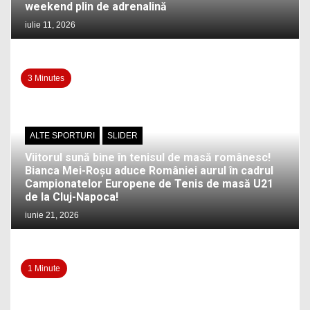
weekend plin de adrenalină
iulie 11, 2026
3 Minutes
ALTE SPORTURI
SLIDER
Viitorul sună bine în tenisul de masă românesc!
Bianca Mei-Roșu aduce României aurul în cadrul
Campionatelor Europene de Tenis de masă U21
de la Cluj-Napoca!
iunie 21, 2026
1 Minute