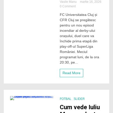
Vasile Manu
martie 16, 2026
on
0 Comment
ZIUA
FC Universitatea Cluj și
DERBY-
CFR Cluj se pregătesc
ului!
„U”
pentru un nou episod
Cluj
incendiar al derby-ului
primește
orașului, duel care va
vizita
închide prima etapă din
rivalei
play-off-ul SuperLiga
CFR
României. Meciul
pe
Cluj
programat luni, de la ora
Arena,
20:30, pe...
în
prima
Read More
etapă
a
playoff-
ului!
FOTBAL
SLIDER
2 Minutes
Cum vede Iuliu