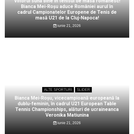
Viitorul sună bine în tenisul de masă românesc!
Bianca Mei-Roșu aduce României aurul în
cadrul Campionatelor Europene de Tenis de
masă U21 de la Cluj-Napoca!
iunie 21, 2026
ALTE SPORTURI
SLIDER
Bianca Mei-Roșu, vicecampioană europeană la
dublu-feminin, în cadrul U21 European Table
Tennis Championships, alături de ucraineanca
Veronika Matiunina
iunie 21, 2026