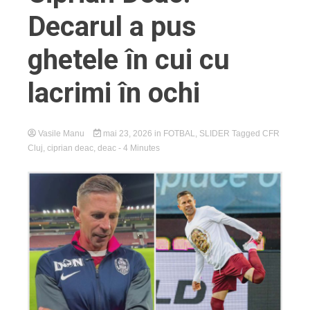
Decarul a pus
ghetele în cui cu
lacrimi în ochi
Vasile Manu
mai 23, 2026
in
FOTBAL
,
SLIDER
Tagged
CFR
Cluj
,
ciprian deac
,
deac
- 4 Minutes