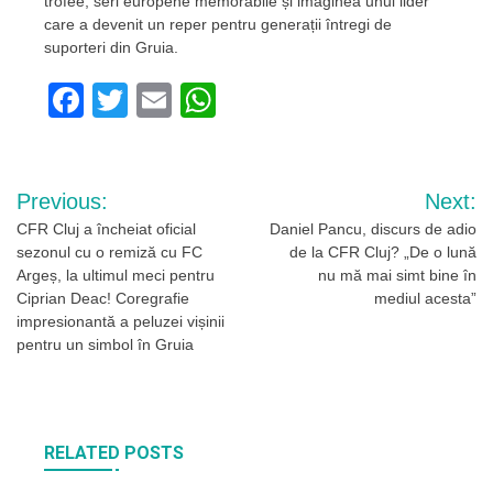
trofee, seri europene memorabile și imaginea unui lider
care a devenit un reper pentru generații întregi de
suporteri din Gruia.
Facebook
Twitter
Email
WhatsApp
Navigare
Previous:
Next:
în
CFR Cluj a încheiat oficial
Daniel Pancu, discurs de adio
sezonul cu o remiză cu FC
de la CFR Cluj? „De o lună
articole
Argeș, la ultimul meci pentru
nu mă mai simt bine în
Ciprian Deac! Coregrafie
mediul acesta”
impresionantă a peluzei vișinii
pentru un simbol în Gruia
RELATED POSTS