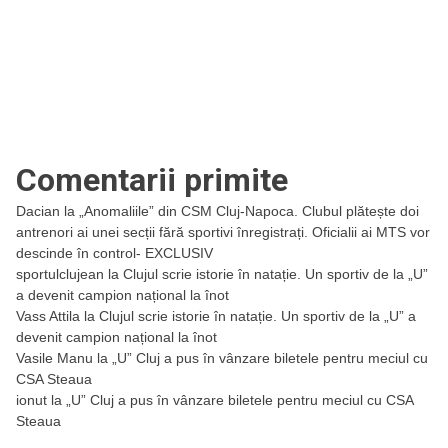
Comentarii primite
Dacian
la
„Anomaliile” din CSM Cluj-Napoca. Clubul plătește doi
antrenori ai unei secții fără sportivi înregistrați. Oficialii ai MTS vor
descinde în control- EXCLUSIV
sportulclujean
la
Clujul scrie istorie în natație. Un sportiv de la „U”
a devenit campion național la înot
Vass Attila
la
Clujul scrie istorie în natație. Un sportiv de la „U” a
devenit campion național la înot
Vasile Manu
la
„U” Cluj a pus în vânzare biletele pentru meciul cu
CSA Steaua
ionut
la
„U” Cluj a pus în vânzare biletele pentru meciul cu CSA
Steaua