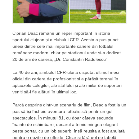
Ciprian Deac rămâne un reper important în istoria
sportului clujean și a clubului CFR. Acesta a pus punct
uneia dintre cele mai importante cariere din fotbalul
românesc modern, chiar pe stadionul unde și-a dedicat
20 de ani de carieră, „Dr. Constantin Rădulescu”.
La 40 de ani, simbolul CFR-ului a disputat ultimul meci
oficial din cariera de profesionist și a părăsit terenul în
aplauzele colegilor, ale staffului și ale miilor de suporteri
veniți să-i fie alături în ultimul joc.
Parcă desprins dintr-un scenariu de film, Deac a fost la un
pas să își încheie aventura fotbalistică printr-un gol
spectaculos. În minutul 81, cu doar câteva secunde
înainte de schimbare, decarul a trimis mingea elegant
peste portar, cu un lob superb, însă reușita a fost anulată
pentru o poziție de offside. Chiar și fără gol pe tabelă,