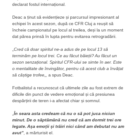
declarat fostul internațional.
Deac a ținut să evidențieze și parcursul impresionant al
echipei în acest sezon, după ce CFR Cluj a reușit să
încheie campionatul pe locul al treilea, deși la un moment
dat părea prinsă în lupta pentru evitarea retrogradării.
„
Cred că doar spiritul ne-a adus de pe locul 13 să
terminăm pe locul trei. Ce au făcut băieții? Au făcut un
sezon senzațional. Spiritul CFR-ului se simte în aer. Este
o mentalitate de învingător, pentru că acest club a învățat
să câștige trofee
„, a spus Deac.
Fotbalistul a recunoscut că ultimele zile au fost extrem de
dificile din punct de vedere emoțional și că presiunea
despărțirii de teren i-a afectat chiar și somnul.
„
În seara asta credeam că nu o să pot juca niciun
minut. De o săptămână nu cred că am dormit trei ore
legate. Așa emoții și trăiri nici când am debutat nu am
avut”
, a mărturisit el.