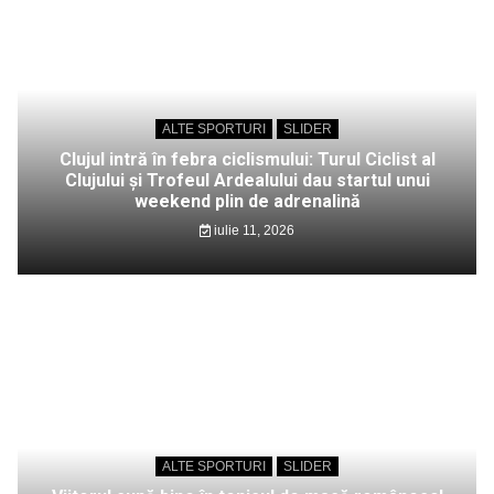
ALTE SPORTURI
SLIDER
Clujul intră în febra ciclismului: Turul Ciclist al
Clujului și Trofeul Ardealului dau startul unui
weekend plin de adrenalină
iulie 11, 2026
ALTE SPORTURI
SLIDER