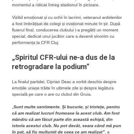
momentul a ridicat întreg stadionul în picioare.
Vizibil emoționat și cu ochii în lacrimi, veteranul ardelenilor
a fost îmbrățișat de colegi și ovaționat minute în șir. După
fluierul final, conducerea clubului i-a pregătit un moment
special, dedicat unui jucător care a devenit sinonim cu
performanța la CFR Cluj.
„Spiritul CFR-ului ne-a dus de la
retrogradare la podium”
La finalul partidei, Ciprian Deac a vorbit deschis despre
emoțiile uriașe trăite în ultimele zile și despre legătura
specială pe care o are cu clubul din Gruia.
„
Sunt multe sentimente. Și bucurie, și tristețe, pentru
că am realizat lucruri frumoase la acest club. Am fost
mândru că am făcut parte din această echipă, din
istoria acestui club. Nu pot decât, seara când mă pun
în pat, să fiu mulțumit de ceea ce am realizat”
, a