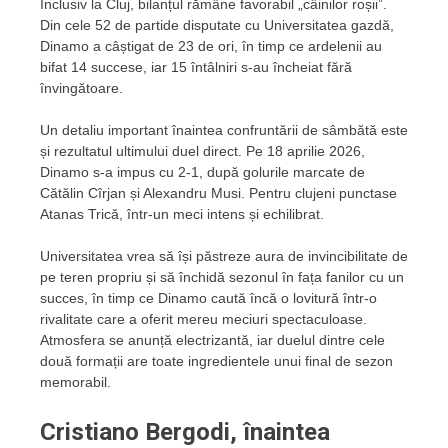
Inclusiv la Cluj, bilanțul rămâne favorabil „câinilor roșii”.
Din cele 52 de partide disputate cu Universitatea gazdă,
Dinamo a câștigat de 23 de ori, în timp ce ardelenii au
bifat 14 succese, iar 15 întâlniri s-au încheiat fără
învingătoare.
Un detaliu important înaintea confruntării de sâmbătă este
și rezultatul ultimului duel direct. Pe 18 aprilie 2026,
Dinamo s-a impus cu 2-1, după golurile marcate de
Cătălin Cîrjan și Alexandru Musi. Pentru clujeni punctase
Atanas Trică, într-un meci intens și echilibrat.
Universitatea vrea să își păstreze aura de invincibilitate de
pe teren propriu și să închidă sezonul în fața fanilor cu un
succes, în timp ce Dinamo caută încă o lovitură într-o
rivalitate care a oferit mereu meciuri spectaculoase.
Atmosfera se anunță electrizantă, iar duelul dintre cele
două formații are toate ingredientele unui final de sezon
memorabil.
Cristiano Bergodi, înaintea