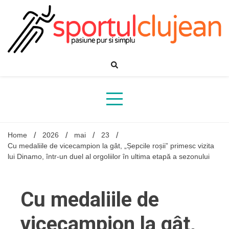
Skip
to
content
Home
2026
mai
23
Cu medaliile de vicecampion la gât, „Șepcile roșii” primesc vizita
lui Dinamo, într-un duel al orgoliilor în ultima etapă a sezonului
Cu medaliile de
vicecampion la gât,