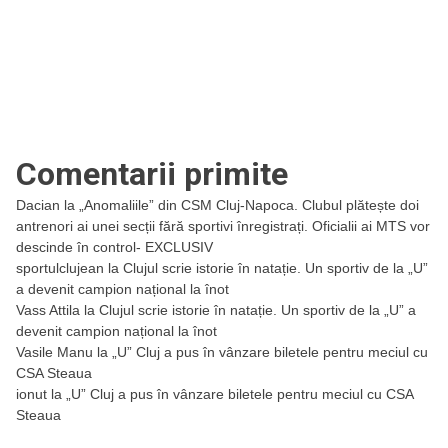
Comentarii primite
Dacian
la
„Anomaliile” din CSM Cluj-Napoca. Clubul plătește doi
antrenori ai unei secții fără sportivi înregistrați. Oficialii ai MTS vor
descinde în control- EXCLUSIV
sportulclujean
la
Clujul scrie istorie în natație. Un sportiv de la „U”
a devenit campion național la înot
Vass Attila
la
Clujul scrie istorie în natație. Un sportiv de la „U” a
devenit campion național la înot
Vasile Manu
la
„U” Cluj a pus în vânzare biletele pentru meciul cu
CSA Steaua
ionut
la
„U” Cluj a pus în vânzare biletele pentru meciul cu CSA
Steaua