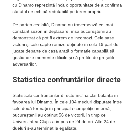
cu Dinamo reprezintă încă o oportunitate de a confirma
statutul de echipă redutabilă pe teren propriu.
De partea cealaltă, Dinamo nu traversează cel mai
constant sezon în deplasare, însă bucureștenii au
demonstrat că pot fi extrem de incomozi. Cele șase
victorii și cele șapte remize obținute în cele 19 partide
jucate departe de casă arată o formație capabilă să
gestioneze momente dificile și să profite de greșelile
adversarilor.
Statistica confruntărilor directe
Statisticile confruntărilor directe înclină clar balanța în
favoarea lui Dinamo. În cele 104 meciuri disputate între
cele două formații în principala competiție internă,
bucureștenii au obținut 56 de victorii, în timp ce
Universitatea Cluj s-a impus de 24 de ori. Alte 24 de
dueluri s-au terminat la egalitate.