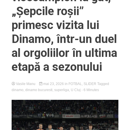
„Șepcile roșii”
primesc vizita lui
Dinamo, într-un duel
al orgoliilor în ultima
etapă a sezonului
Vasile Manu
mai 23, 2026
in
FOTBAL
,
SLIDER
Tagged
dinamo
,
dinamo bucuresti
,
superliga
,
U Cluj
- 6 Minutes