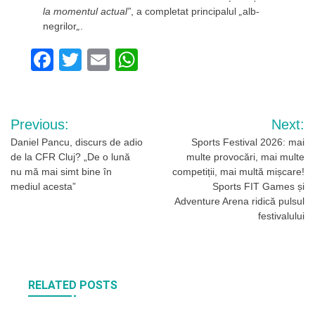
la momentul actual”
, a completat principalul
„
alb-
negrilor
„
.
Facebook
Twitter
Email
WhatsApp
Navigare
Previous:
Next:
în
Daniel Pancu, discurs de adio
Sports Festival 2026: mai
de la CFR Cluj? „De o lună
multe provocări, mai multe
articole
nu mă mai simt bine în
competiții, mai multă mișcare!
mediul acesta”
Sports FIT Games și
Adventure Arena ridică pulsul
festivalului
RELATED POSTS