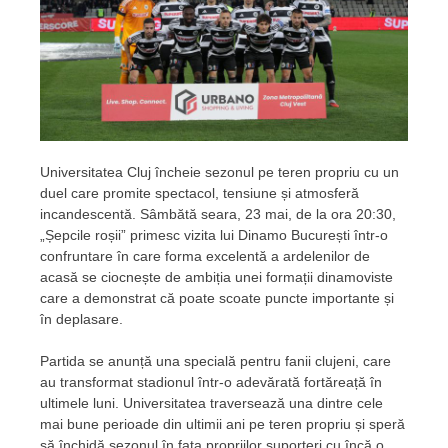
Universitatea Cluj încheie sezonul pe teren propriu cu un
duel care promite spectacol, tensiune și atmosferă
incandescentă. Sâmbătă seara, 23 mai, de la ora 20:30,
„Șepcile roșii” primesc vizita lui Dinamo București într-o
confruntare în care forma excelentă a ardelenilor de
acasă se ciocnește de ambiția unei formații dinamoviste
care a demonstrat că poate scoate puncte importante și
în deplasare.
Partida se anunță una specială pentru fanii clujeni, care
au transformat stadionul într-o adevărată fortăreață în
ultimele luni. Universitatea traversează una dintre cele
mai bune perioade din ultimii ani pe teren propriu și speră
să închidă sezonul în fața propriilor suporteri cu încă o