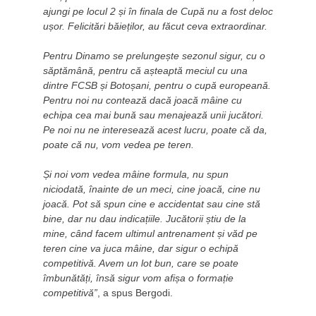
ajungi pe locul 2 și în finala de Cupă nu a fost deloc
ușor. Felicitări băieților, au făcut ceva extraordinar.
Pentru Dinamo se prelungește sezonul sigur, cu o
săptămână, pentru că așteaptă meciul cu una
dintre FCSB și Botoșani, pentru o cupă europeană.
Pentru noi nu contează dacă joacă mâine cu
echipa cea mai bună sau menajează unii jucători.
Pe noi nu ne interesează acest lucru, poate că da,
poate că nu, vom vedea pe teren.
Și noi vom vedea mâine formula, nu spun
niciodată, înainte de un meci, cine joacă, cine nu
joacă. Pot să spun cine e accidentat sau cine stă
bine, dar nu dau indicațiile. Jucătorii știu de la
mine, când facem ultimul antrenament și văd pe
teren cine va juca mâine, dar sigur o echipă
competitivă. Avem un lot bun, care se poate
îmbunătăți, însă sigur vom afișa o formație
competitivă”
, a spus Bergodi.