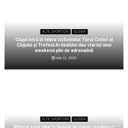
ALTE SPORTURI
SLIDER
Clujul intră în febra ciclismului: Turul Ciclist al
Clujului și Trofeul Ardealului dau startul unui
weekend plin de adrenalină
iulie 11, 2026
ALTE SPORTURI
SLIDER
Viitorul sună bine în tenisul de masă românesc!