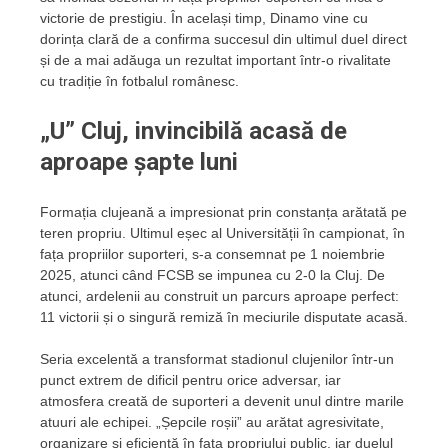
victorie de prestigiu. În același timp, Dinamo vine cu
dorința clară de a confirma succesul din ultimul duel direct
și de a mai adăuga un rezultat important într-o rivalitate
cu tradiție în fotbalul românesc.
„U” Cluj, invincibilă acasă de
aproape șapte luni
Formația clujeană a impresionat prin constanța arătată pe
teren propriu. Ultimul eșec al Universității în campionat, în
fața propriilor suporteri, s-a consemnat pe 1 noiembrie
2025, atunci când FCSB se impunea cu 2-0 la Cluj. De
atunci, ardelenii au construit un parcurs aproape perfect:
11 victorii și o singură remiză în meciurile disputate acasă.
Seria excelentă a transformat stadionul clujenilor într-un
punct extrem de dificil pentru orice adversar, iar
atmosfera creată de suporteri a devenit unul dintre marile
atuuri ale echipei. „Șepcile roșii” au arătat agresivitate,
organizare și eficiență în fața propriului public, iar duelul