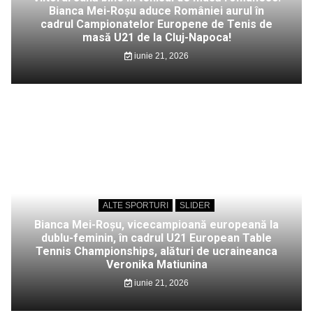
Bianca Mei-Roșu aduce României aurul în
cadrul Campionatelor Europene de Tenis de
masă U21 de la Cluj-Napoca!
iunie 21, 2026
ALTE SPORTURI
SLIDER
Bianca Mei-Roșu, vicecampioană europeană la
dublu-feminin, în cadrul U21 European Table
Tennis Championships, alături de ucraineanca
Veronika Matiunina
iunie 21, 2026