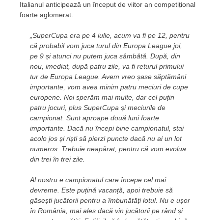
Italianul anticipează un început de viitor an competițional
foarte aglomerat.
„SuperCupa era pe 4 iulie, acum va fi pe 12, pentru
că probabil vom juca turul din Europa League joi,
pe 9 și atunci nu putem juca sâmbătă. După, din
nou, imediat, după patru zile, va fi returul primului
tur de Europa League. Avem vreo șase săptămâni
importante, vom avea minim patru meciuri de cupe
europene. Noi sperăm mai multe, dar cel puțin
patru jocuri, plus SuperCupa și meciurile de
campionat. Sunt aproape două luni foarte
importante. Dacă nu începi bine campionatul, stai
acolo jos și riști să pierzi puncte dacă nu ai un lot
numeros. Trebuie neapărat, pentru că vom evolua
din trei în trei zile.
Al nostru e campionatul care începe cel mai
devreme. Este puțină vacanță, apoi trebuie să
găsești jucătorii pentru a îmbunătăți lotul. Nu e ușor
în România, mai ales dacă vin jucătorii pe rând și