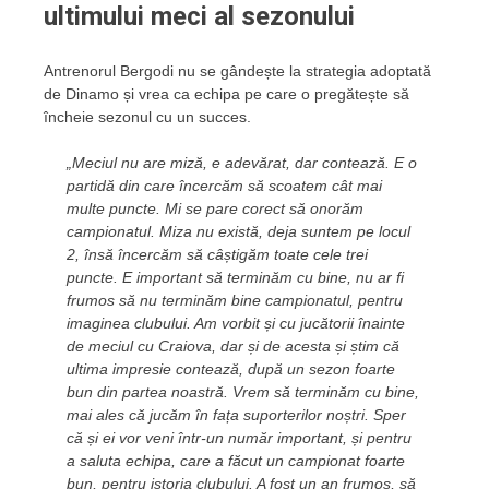
ultimului meci al sezonului
Antrenorul Bergodi nu se gândește la strategia adoptată
de Dinamo și vrea ca echipa pe care o pregătește să
încheie sezonul cu un succes.
„Meciul nu are miză, e adevărat, dar contează. E o
partidă din care încercăm să scoatem cât mai
multe puncte. Mi se pare corect să onorăm
campionatul. Miza nu există, deja suntem pe locul
2, însă încercăm să câștigăm toate cele trei
puncte. E important să terminăm cu bine, nu ar fi
frumos să nu terminăm bine campionatul, pentru
imaginea clubului. Am vorbit și cu jucătorii înainte
de meciul cu Craiova, dar și de acesta și știm că
ultima impresie contează, după un sezon foarte
bun din partea noastră. Vrem să terminăm cu bine,
mai ales că jucăm în fața suporterilor noștri. Sper
că și ei vor veni într-un număr important, și pentru
a saluta echipa, care a făcut un campionat foarte
bun, pentru istoria clubului. A fost un an frumos, să