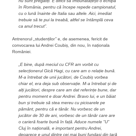
nu sunt pregătiți. E dificil să îmbunătățești o echipă
în România, pentru că începe repede campionatul,
cu o lună înainte de Italia sau altele. Aici, imediat
trebuie să te pui la treabă, altfel se întâmplă ceva
ca anul trecut”.
Antrenorul
„
studenților
”
e, de asemenea, fericit de
convocarea lui Andrei Coubiș, din nou, în naționala
României.
„E bine, după meciul cu CFR am vorbit cu
selecționerul Gică Hagi, cu care am o relație bună.
M-a întrebat de unii jucători, de Coubiș vorbea
chiar el, era deja sub observație. M-a întrebat și de
alți jucători, despre care am dat referințe bune, dar
pentru moment e doar Andrei. Bravo lui, e un băiat
bun și trebuie să stea mereu cu picioarele pe
pământ, pentru că e tânăr. Nu vorbesc de un
jucător de 30 de ani, vorbesc de un tânăr care are
o carieră foarte bună în față. Aduce numele ”U”
Cluj în națională, e important pentru Andrei,
deoarece e unul dintre cei mai buni fundași din țară