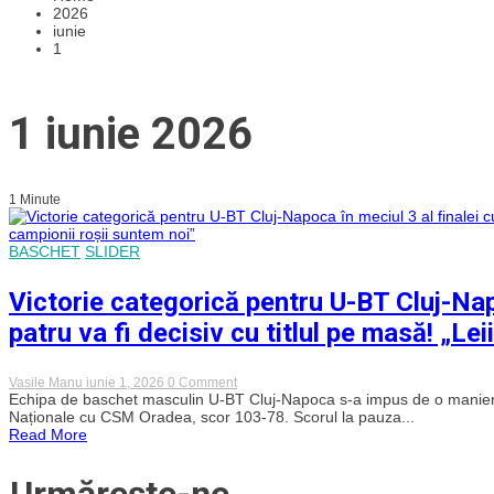
2026
iunie
1
1 iunie 2026
1 Minute
BASCHET
SLIDER
Victorie categorică pentru U-BT Cluj-Nap
patru va fi decisiv cu titlul pe masă! „Lei
on
Vasile Manu
iunie 1, 2026
0 Comment
Victorie
Echipa de baschet masculin U-BT Cluj-Napoca s-a impus de o manieră cat
categorică
Naționale cu CSM Oradea, scor 103-78. Scorul la pauza...
pentru
Read More
U-
BT
Cluj-
Napoca