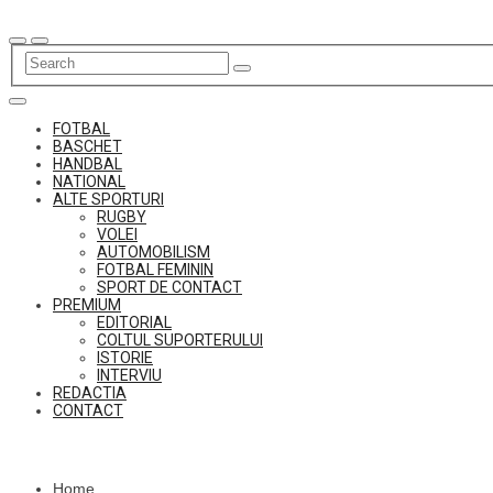
Skip
to
content
FOTBAL
BASCHET
HANDBAL
NATIONAL
ALTE SPORTURI
RUGBY
VOLEI
AUTOMOBILISM
FOTBAL FEMININ
SPORT DE CONTACT
PREMIUM
EDITORIAL
COLTUL SUPORTERULUI
ISTORIE
INTERVIU
REDACTIA
CONTACT
Home