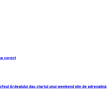
ma corect
i Trofeul Ardealului dau startul unui weekend plin de adrenalină