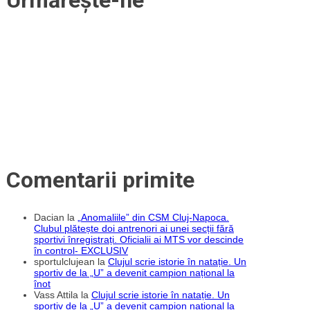
Urmărește-ne
în
meciul
3
al
finalei
cu
Oradea!
Meciul
patru
va
fi
decisiv
cu
titlul
pe
masă!
„Leii
roșii
Comentarii primite
sunteți
voi,
campionii
roșii
Dacian
la
„Anomaliile” din CSM Cluj-Napoca.
suntem
Clubul plătește doi antrenori ai unei secții fără
noi”
sportivi înregistrați. Oficialii ai MTS vor descinde
în control- EXCLUSIV
sportulclujean
la
Clujul scrie istorie în natație. Un
sportiv de la „U” a devenit campion național la
înot
Vass Attila
la
Clujul scrie istorie în natație. Un
sportiv de la „U” a devenit campion național la