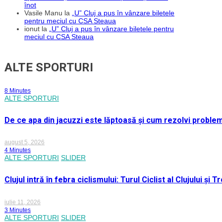
înot
Vasile Manu
la
„U” Cluj a pus în vânzare biletele
pentru meciul cu CSA Steaua
ionut
la
„U” Cluj a pus în vânzare biletele pentru
meciul cu CSA Steaua
ALTE SPORTURI
8 Minutes
ALTE SPORTURI
De ce apa din jacuzzi este lăptoasă și cum rezolvi proble
august 5, 2026
4 Minutes
ALTE SPORTURI
SLIDER
Clujul intră în febra ciclismului: Turul Ciclist al Clujului ș
iulie 11, 2026
3 Minutes
ALTE SPORTURI
SLIDER