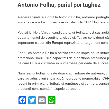
Antonio Folha, pariul portughez
Alegerea finală s-a oprit la Antonio Folha, antrenor portugh
lusitană ce a adus numeroase satisfacții la CFR Cluj de-a lu
Potrivit lui Nelu Varga, candidatura lui Folha a fost susținut
departamentul de scouting al clubului. Toți au considerat c
importante cluburi din Europa reprezintă un argument solid
Faptul că Antonio Folha a activat timp de șapte ani în struct
profesionalismului și a capacității de a gestiona presiunea pe
pe care CFR a cultivat-o în numeroase perioade de succes
Numirea lui Folha nu este doar o schimbare de antrenor, ci
care au adus titluri și participări europene memorabile, CFR
reveni în prim-planul fotbalului românesc și pentru a constr
prezență consistentă în cupele europene.
Facebook
Twitter
Email
WhatsApp