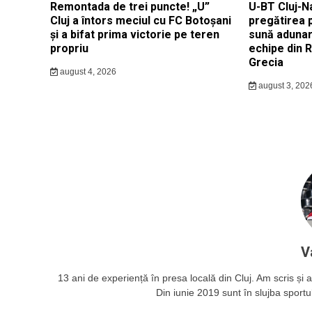
Remontada de trei puncte! „U”
U-BT Cluj-N
Cluj a întors meciul cu FC Botoșani
pregătirea 
și a bifat prima victorie pe teren
sună adunar
propriu
echipe din 
Grecia
august 4, 2026
august 3, 202
V
13 ani de experiență în presa locală din Cluj. Am scris și ac
Din iunie 2019 sunt în slujba sportul