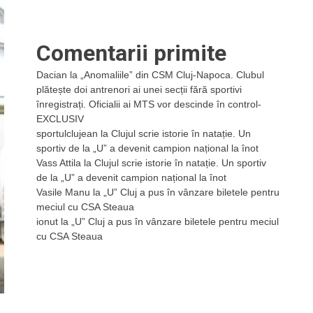
Comentarii primite
Dacian
la
„Anomaliile” din CSM Cluj-Napoca. Clubul
plătește doi antrenori ai unei secții fără sportivi
înregistrați. Oficialii ai MTS vor descinde în control-
EXCLUSIV
sportulclujean
la
Clujul scrie istorie în natație. Un
sportiv de la „U” a devenit campion național la înot
Vass Attila
la
Clujul scrie istorie în natație. Un sportiv
de la „U” a devenit campion național la înot
Vasile Manu
la
„U” Cluj a pus în vânzare biletele pentru
meciul cu CSA Steaua
ionut
la
„U” Cluj a pus în vânzare biletele pentru meciul
cu CSA Steaua