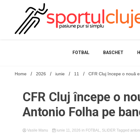
Skip
to
content
FOTBAL
BASCHET
Home
2026
iunie
11
CFR Cluj începe o nouă e
CFR Cluj începe o no
Antonio Folha pe ban
Vasile Manu
iunie 11, 2026
in
FOTBAL
,
SLIDER
Tagged
anton