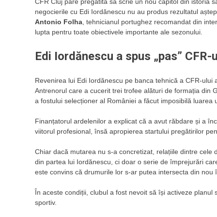
CFR Cluj pare pregătită să scrie un nou capitol din istoria
negocierile cu Edi Iordănescu nu au produs rezultatul aște
Antonio Folha
, tehnicianul portughez recomandat din interi
lupta pentru toate obiectivele importante ale sezonului.
Edi Iordănescu a spus „pas” CFR-u
Revenirea lui Edi Iordănescu pe banca tehnică a CFR-ului a 
Antrenorul care a cucerit trei trofee alături de formația din 
a fostului selecționer al României a făcut imposibilă luarea 
Finanțatorul ardelenilor a explicat că a avut răbdare și a înc
viitorul profesional, însă apropierea startului pregătirilor p
Chiar dacă mutarea nu s-a concretizat, relațiile dintre cele
din partea lui Iordănescu, ci doar o serie de împrejurări ca
este convins că drumurile lor s-ar putea intersecta din nou în
În aceste condiții, clubul a fost nevoit să își activeze planul
sportiv.