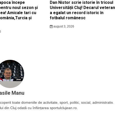
apoca începe
Dan Nistor scrie istorie în tricoul
pentru noul sezon și
Universității Cluj! Decarul veteran
ea! Amicale tari cu
a egalat un record istoric în
România,Turcia și
fotbalul românesc
august 3, 2026
6
asile Manu
operit toate domeniile de activitate, sport, politic, social, administrativ.
ui din Cluj odată cu înființarea sportulclujean.ro.