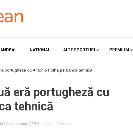
HANDBAL
NATIONAL
ALTE SPORTURI
PREMIUM
ră portugheză cu Antonio Folha pe banca tehnică
uă eră portugheză cu
ca tehnică
io folha
,
antrenor
,
CFR Cluj
,
folha
- 2 Minutes