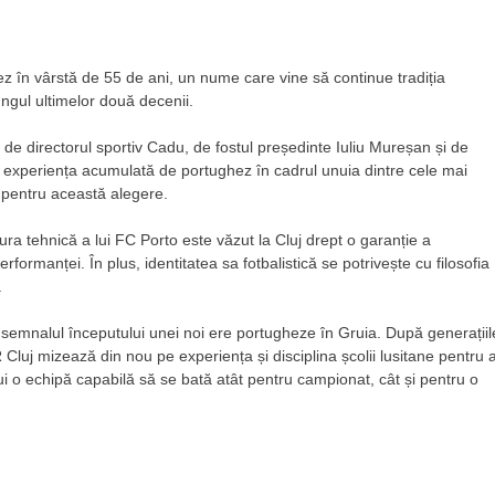
ez în vârstă de 55 de ani, un nume care vine să continue tradiția
ngul ultimelor două decenii.
ă de directorul sportiv Cadu, de fostul președinte Iuliu Mureșan și de
ă experiența acumulată de portughez în cadrul unuia dintre cele mai
 pentru această alegere.
ura tehnică a lui FC Porto este văzut la Cluj drept o garanție a
rformanței. În plus, identitatea sa fotbalistică se potrivește cu filosofia
.
 semnalul începutului unei noi ere portugheze în Gruia. După generațiil
 Cluj mizează din nou pe experiența și disciplina școlii lusitane pentru 
ui o echipă capabilă să se bată atât pentru campionat, cât și pentru o