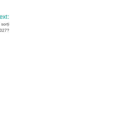
ext:
sorți
2027?