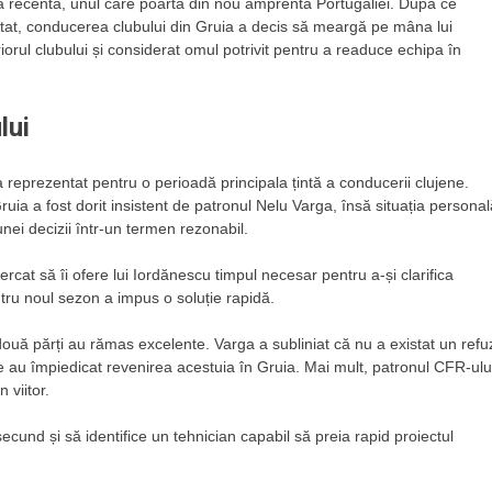
 sa recentă, unul care poartă din nou amprenta Portugaliei. După ce
ptat, conducerea clubului din Gruia a decis să meargă pe mâna lui
orul clubului și considerat omul potrivit pentru a readuce echipa în
lui
reprezentat pentru o perioadă principala țintă a conducerii clujene.
Gruia a fost dorit insistent de patronul Nelu Varga, însă situația personal
unei decizii într-un termen rezonabil.
ercat să îi ofere lui Iordănescu timpul necesar pentru a-și clarifica
entru noul sezon a impus o soluție rapidă.
 două părți au rămas excelente. Varga a subliniat că nu a existat un refu
re au împiedicat revenirea acestuia în Gruia. Mai mult, patronul CFR-ulu
 viitor.
 secund și să identifice un tehnician capabil să preia rapid proiectul