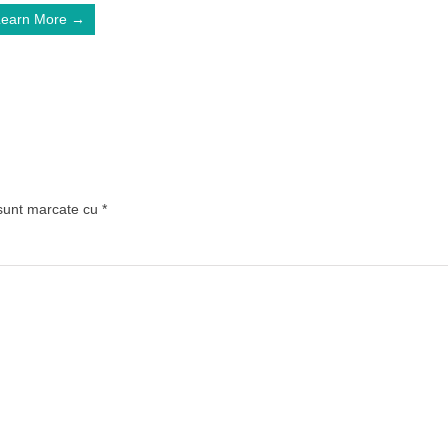
Learn More →
 sunt marcate cu
*