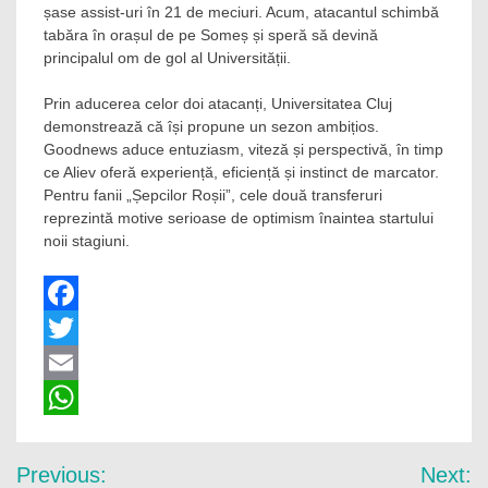
șase assist-uri în 21 de meciuri. Acum, atacantul schimbă
tabăra în orașul de pe Someș și speră să devină
principalul om de gol al Universității.
Prin aducerea celor doi atacanți, Universitatea Cluj
demonstrează că își propune un sezon ambițios.
Goodnews aduce entuziasm, viteză și perspectivă, în timp
ce Aliev oferă experiență, eficiență și instinct de marcator.
Pentru fanii „Șepcilor Roșii”, cele două transferuri
reprezintă motive serioase de optimism înaintea startului
noii stagiuni.
Facebook
Twitter
Email
WhatsApp
Navigare
Previous:
Next: