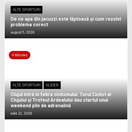
ALTE SPORTURI
De ce apa din jacuzzi este lăptoasă și cum rezolvi
problema corect
august 5, 2026
4 Minutes
ALTE SPORTURI
SLIDER
Clujul intră în febra ciclismului: Turul Ciclist al
Clujului și Trofeul Ardealului dau startul unui
weekend plin de adrenalină
iulie 11, 2026