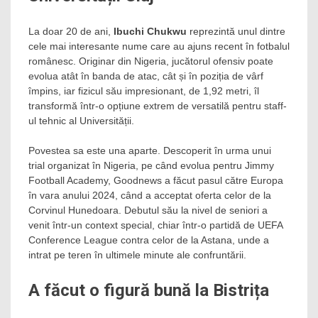
La doar 20 de ani,
Ibuchi Chukwu
reprezintă unul dintre
cele mai interesante nume care au ajuns recent în fotbalul
românesc. Originar din Nigeria, jucătorul ofensiv poate
evolua atât în banda de atac, cât și în poziția de vârf
împins, iar fizicul său impresionant, de 1,92 metri, îl
transformă într-o opțiune extrem de versatilă pentru staff-
ul tehnic al Universității.
Povestea sa este una aparte. Descoperit în urma unui
trial organizat în Nigeria, pe când evolua pentru Jimmy
Football Academy, Goodnews a făcut pasul către Europa
în vara anului 2024, când a acceptat oferta celor de la
Corvinul Hunedoara. Debutul său la nivel de seniori a
venit într-un context special, chiar într-o partidă de UEFA
Conference League contra celor de la Astana, unde a
intrat pe teren în ultimele minute ale confruntării.
A făcut o figură bună la Bistrița