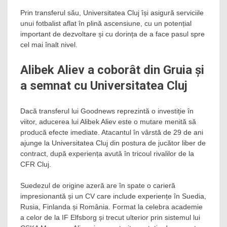
Prin transferul său, Universitatea Cluj își asigură serviciile
unui fotbalist aflat în plină ascensiune, cu un potențial
important de dezvoltare și cu dorința de a face pasul spre
cel mai înalt nivel.
Alibek Aliev a coborât din Gruia și
a semnat cu Universitatea Cluj
Dacă transferul lui Goodnews reprezintă o investiție în
viitor, aducerea lui Alibek Aliev este o mutare menită să
producă efecte imediate. Atacantul în vârstă de 29 de ani
ajunge la Universitatea Cluj din postura de jucător liber de
contract, după experiența avută în tricoul rivalilor de la
CFR Cluj.
Suedezul de origine azeră are în spate o carieră
impresionantă și un CV care include experiențe în Suedia,
Rusia, Finlanda și România. Format la celebra academie
a celor de la IF Elfsborg și trecut ulterior prin sistemul lui