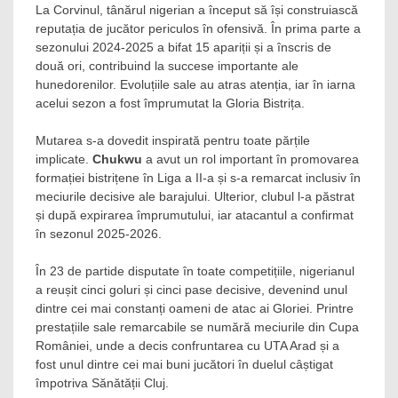
La Corvinul, tânărul nigerian a început să își construiască
reputația de jucător periculos în ofensivă. În prima parte a
sezonului 2024-2025 a bifat 15 apariții și a înscris de
două ori, contribuind la succese importante ale
hunedorenilor. Evoluțiile sale au atras atenția, iar în iarna
acelui sezon a fost împrumutat la Gloria Bistrița.
Mutarea s-a dovedit inspirată pentru toate părțile
implicate.
Chukwu
a avut un rol important în promovarea
formației bistrițene în Liga a II-a și s-a remarcat inclusiv în
meciurile decisive ale barajului. Ulterior, clubul l-a păstrat
și după expirarea împrumutului, iar atacantul a confirmat
în sezonul 2025-2026.
În 23 de partide disputate în toate competițiile, nigerianul
a reușit cinci goluri și cinci pase decisive, devenind unul
dintre cei mai constanți oameni de atac ai Gloriei. Printre
prestațiile sale remarcabile se numără meciurile din Cupa
României, unde a decis confruntarea cu UTA Arad și a
fost unul dintre cei mai buni jucători în duelul câștigat
împotriva Sănătății Cluj.