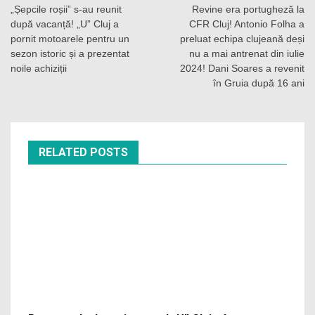
în
„Șepcile roșii” s-au reunit
Revine era portugheză la
după vacanță! „U” Cluj a
CFR Cluj! Antonio Folha a
articole
pornit motoarele pentru un
preluat echipa clujeană deși
sezon istoric și a prezentat
nu a mai antrenat din iulie
noile achiziții
2024! Dani Soares a revenit
în Gruia după 16 ani
RELATED POSTS