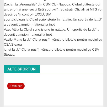
Dacian
la
„Anomaliile” din CSM Cluj-Napoca. Clubul plătește doi
antrenori ai unei secții fără sportivi înregistrați. Oficialii ai MTS vor
descinde în control- EXCLUSIV
sportulclujean
la
Clujul scrie istorie în natație. Un sportiv de la „U”
a devenit campion național la înot
Vass Attila
la
Clujul scrie istorie în natație. Un sportiv de la „U” a
devenit campion național la înot
Vasile Manu
la
„U” Cluj a pus în vânzare biletele pentru meciul cu
CSA Steaua
ionut
la
„U” Cluj a pus în vânzare biletele pentru meciul cu CSA
Steaua
ALTE SPORTURI
8 Minutes