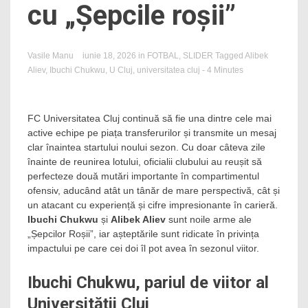
cu „Șepcile roșii”
Vasile Manu
iunie 18, 2026
in
FOTBAL
,
SLIDER
Tagged
Alibek
Aliev
,
Ibuchi Chukwu
,
U Cluj
,
universitatea cluj
- 4 Minutes
FC Universitatea Cluj continuă să fie una dintre cele mai
active echipe pe piața transferurilor și transmite un mesaj
clar înaintea startului noului sezon. Cu doar câteva zile
înainte de reunirea lotului, oficialii clubului au reușit să
perfecteze două mutări importante în compartimentul
ofensiv, aducând atât un tânăr de mare perspectivă, cât și
un atacant cu experiență și cifre impresionante în carieră.
Ibuchi Chukwu
și
Alibek Aliev
sunt noile arme ale
„Șepcilor Roșii”, iar așteptările sunt ridicate în privința
impactului pe care cei doi îl pot avea în sezonul viitor.
Ibuchi Chukwu, pariul de viitor al
Universității Cluj