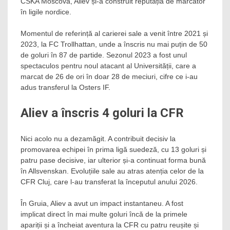
CSKA Moscova, Aliev și-a construit reputația de marcator
în ligile nordice.
Momentul de referință al carierei sale a venit între 2021 și
2023, la FC Trollhattan, unde a înscris nu mai puțin de 50
de goluri în 87 de partide. Sezonul 2023 a fost unul
spectaculos pentru noul atacant al Universității, care a
marcat de 26 de ori în doar 28 de meciuri, cifre ce i-au
adus transferul la Osters IF.
Aliev a înscris 4 goluri la CFR
Nici acolo nu a dezamăgit. A contribuit decisiv la
promovarea echipei în prima ligă suedeză, cu 13 goluri și
patru pase decisive, iar ulterior și-a continuat forma bună
în Allsvenskan. Evoluțiile sale au atras atenția celor de la
CFR Cluj, care l-au transferat la începutul anului 2026.
În Gruia, Aliev a avut un impact instantaneu. A fost
implicat direct în mai multe goluri încă de la primele
apariții și a încheiat aventura la CFR cu patru reușite și