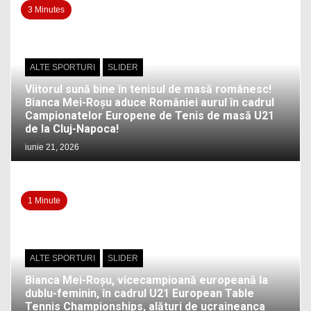
3 Minutes
ALTE SPORTURI
SLIDER
Viitorul sună bine în tenisul de masă românesc!
Bianca Mei-Roșu aduce României aurul în cadrul
Campionatelor Europene de Tenis de masă U21
de la Cluj-Napoca!
iunie 21, 2026
1 Minute
ALTE SPORTURI
SLIDER
Bianca Mei-Roșu, vicecampioană europeană la
dublu-feminin, în cadrul U21 European Table
Tennis Championships, alături de ucraineanca