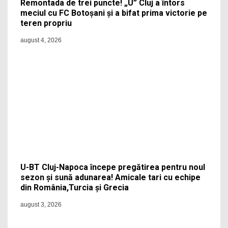
Remontada de trei puncte! „U” Cluj a întors
meciul cu FC Botoșani și a bifat prima victorie pe
teren propriu
august 4, 2026
U-BT Cluj-Napoca începe pregătirea pentru noul
sezon și sună adunarea! Amicale tari cu echipe
din România,Turcia și Grecia
august 3, 2026