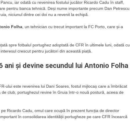
 Pancu, iar odată cu revenirea fostului jucător Ricardo Cadu în staff,
toare pentru banca tehnică. Deși nume importante precum Dan Petrescu
ruia, niciunul dintre cei doi nu a revenit la echipă.
tonio Folha
, un tehnician cu trecut important la FC Porto, care și-a
nțată spre fotbalul portughez adoptată de CFR în ultimele luni, odată cu
 interesul crescut pentru jucători din această piață.
6 ani și devine secundul lui Antonio Folha
FR-ului este revenirea lui Dani Soares, fostul mijlocaș care a îmbrăcat
rea de club, portughezul revine în Gruia într-o nouă postură, aceea de
i pe Ricardo Cadu, omul care ocupă în prezent funcția de director
 important în consolidarea identității portugheze pe care CFR încearcă