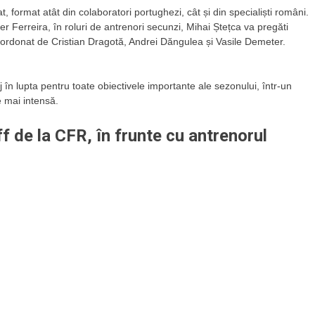
, format atât din colaboratori portughezi, cât și din specialiști români.
r Ferreira, în roluri de antrenori secunzi, Mihai Ștețca va pregăti
 coordonat de Cristian Dragotă, Andrei Dăngulea și Vasile Demeter.
n lupta pentru toate obiectivele importante ale sezonului, într-un
e mai intensă.
f de la CFR, în frunte cu antrenorul