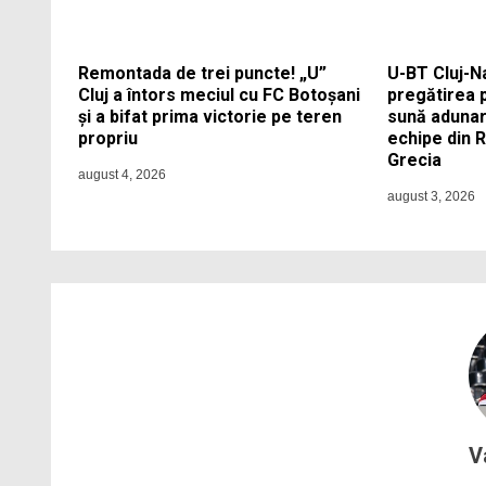
Remontada de trei puncte! „U”
U-BT Cluj-N
Cluj a întors meciul cu FC Botoșani
pregătirea 
și a bifat prima victorie pe teren
sună adunar
propriu
echipe din 
Grecia
august 4, 2026
august 3, 2026
V