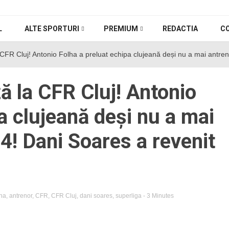
L
ALTE SPORTURI
PREMIUM
REDACTIA
C
CFR Cluj! Antonio Folha a preluat echipa clujeană deși nu a mai antrena
ă la CFR Cluj! Antonio
a clujeană deși nu a mai
24! Dani Soares a revenit
lha
,
antrenor
,
CFR
,
CFR Cluj
,
dani soares
,
superliga
- 3 Minutes