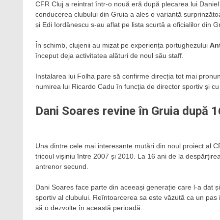
CFR Cluj a reintrat într-o nouă eră după plecarea lui Daniel
conducerea clubului din Gruia a ales o variantă surprinză
și Edi Iordănescu s-au aflat pe lista scurtă a oficialilor din G
În schimb, clujenii au mizat pe experiența portughezului
An
început deja activitatea alături de noul său staff.
Instalarea lui Folha pare să confirme direcția tot mai pronu
numirea lui Ricardo Cadu în funcția de director sportiv și cu
Dani Soares revine în Gruia după 1
Una dintre cele mai interesante mutări din noul proiect al C
tricoul vișiniu între 2007 și 2010. La 16 ani de la despărți
antrenor secund.
Dani Soares face parte din aceeași generație care l-a dat ș
sportiv al clubului. Reîntoarcerea sa este văzută ca un pas
să o dezvolte în această perioadă.