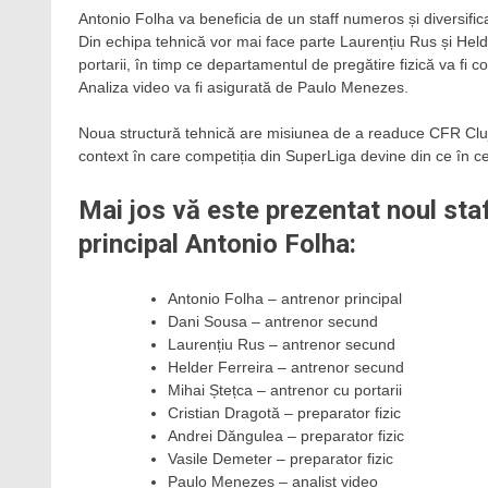
Antonio Folha va beneficia de un staff numeros și diversificat
Din echipa tehnică vor mai face parte Laurențiu Rus și Helde
portarii, în timp ce departamentul de pregătire fizică va fi
Analiza video va fi asigurată de Paulo Menezes.
Noua structură tehnică are misiunea de a readuce CFR Cluj î
context în care competiția din SuperLiga devine din ce în c
Mai jos vă este prezentat noul staf
principal Antonio Folha:
Antonio Folha – antrenor principal
Dani Sousa – antrenor secund
Laurențiu Rus – antrenor secund
Helder Ferreira – antrenor secund
Mihai Ștețca – antrenor cu portarii
Cristian Dragotă – preparator fizic
Andrei Dăngulea – preparator fizic
Vasile Demeter – preparator fizic
Paulo Menezes – analist video