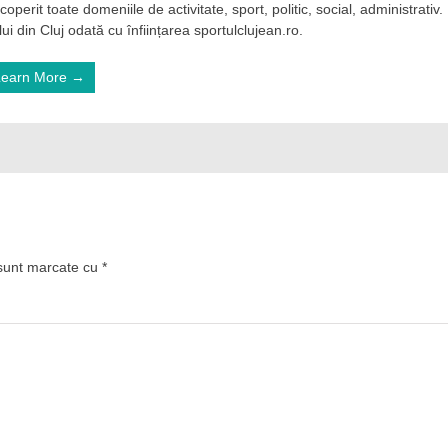
operit toate domeniile de activitate, sport, politic, social, administrativ.
ui din Cluj odată cu înființarea sportulclujean.ro.
Learn More →
 sunt marcate cu
*