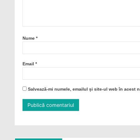
Nume
*
Email
*
Salvează-mi numele, emailul și site-ul web în acest 