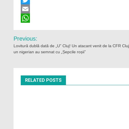
Twitter
Email
WhatsApp
Navigare
Previous:
în
Lovitură dublă dată de „U” Cluj! Un atacant venit de la CFR Cluj
un nigerian au semnat cu „Șepcile roșii”
articole
RELATED POSTS