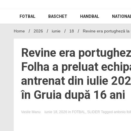
Skip
to
content
FOTBAL
BASCHET
HANDBAL
NATIONA
Home
2026
iunie
18
Revine era portugheză la 
Revine era portughez
Folha a preluat echip
antrenat din iulie 20
în Gruia după 16 ani
Vasile Manu
iunie 18, 2026
in
FOTBAL
,
SLIDER
Tagged
antonio fo