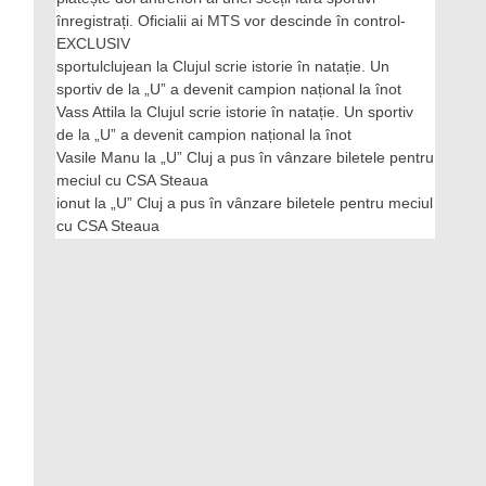
înregistrați. Oficialii ai MTS vor descinde în control-
EXCLUSIV
sportulclujean
la
Clujul scrie istorie în natație. Un
sportiv de la „U” a devenit campion național la înot
Vass Attila
la
Clujul scrie istorie în natație. Un sportiv
de la „U” a devenit campion național la înot
Vasile Manu
la
„U” Cluj a pus în vânzare biletele pentru
meciul cu CSA Steaua
ionut
la
„U” Cluj a pus în vânzare biletele pentru meciul
cu CSA Steaua