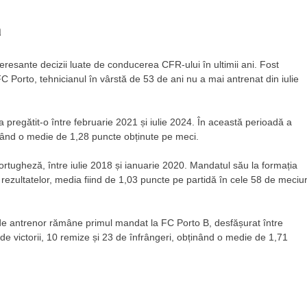
ă
eresante decizii luate de conducerea CFR-ului în ultimii ani. Fost
FC Porto, tehnicianul în vârstă de 53 de ani nu a mai antrenat din iulie
a pregătit-o între februarie 2021 și iulie 2024. În această perioadă a
având o medie de 1,28 puncte obținute pe meci.
rtugheză, între iulie 2018 și ianuarie 2020. Mandatul său la formația
 rezultatelor, media fiind de 1,03 puncte pe partidă în cele 58 de meciur
 de antrenor rămâne primul mandat la FC Porto B, desfășurat între
 de victorii, 10 remize și 23 de înfrângeri, obținând o medie de 1,71