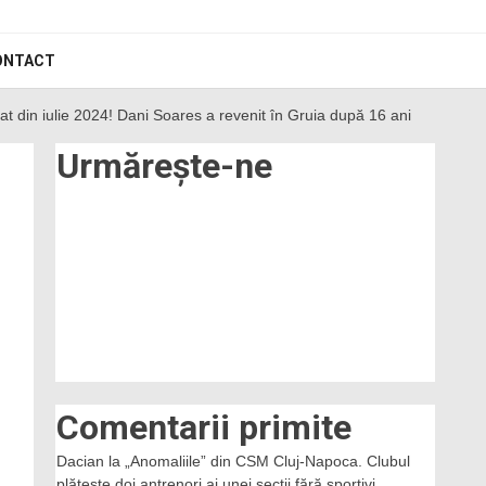
ONTACT
t din iulie 2024! Dani Soares a revenit în Gruia după 16 ani
Urmărește-ne
Comentarii primite
Dacian
la
„Anomaliile” din CSM Cluj-Napoca. Clubul
plătește doi antrenori ai unei secții fără sportivi