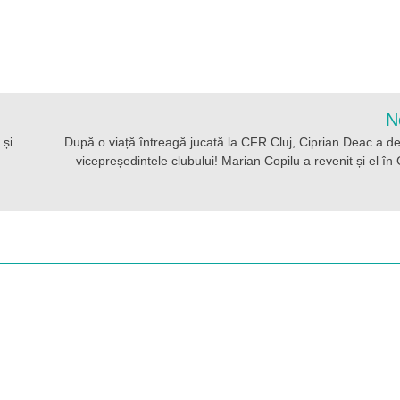
N
 și
După o viață întreagă jucată la CFR Cluj, Ciprian Deac a de
vicepreședintele clubului! Marian Copilu a revenit și el în