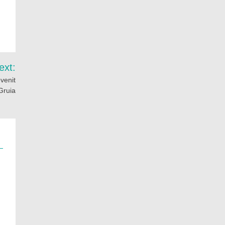
ext:
venit
 Gruia