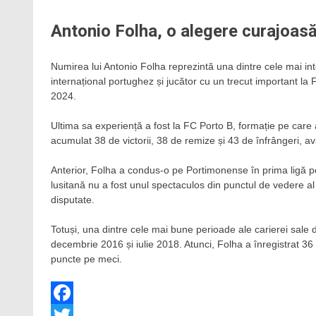
Antonio Folha, o alegere curajoas
Numirea lui Antonio Folha reprezintă una dintre cele mai int
internațional portughez și jucător cu un trecut important la 
2024.
Ultima sa experiență a fost la FC Porto B, formație pe care 
acumulat 38 de victorii, 38 de remize și 43 de înfrângeri, 
Anterior, Folha a condus-o pe Portimonense în prima ligă po
lusitană nu a fost unul spectaculos din punctul de vedere al
disputate.
Totuși, una dintre cele mai bune perioade ale carierei sale
decembrie 2016 și iulie 2018. Atunci, Folha a înregistrat 36
puncte pe meci.
Facebook