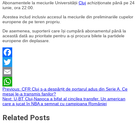
Abonamentele la meciurile Universității
Cluj
achiziționate până pe 24
iunie, ora 22:00.
Acestea includ inclusiv accesul la meciurile din preliminariile cupelor
europene de pe teren propriu.
De asemenea, suporterii care își cumpără abonamentul până la
această dată au prioritate pentru a-și procura bilete la partidele
europene din deplasare.
Facebook
Twitter
Email
Navigare
Previous:
CFR Cluj s-a despărțit de portarul adus din Serie A. Ce
WhatsApp
mesaj le-a transmis fanilor?
Next:
U-BT Cluj-Napoca a bifat al cincilea transfer. Un american
în
care a jucat în NBA a semnat cu campioana României
articole
Related Posts