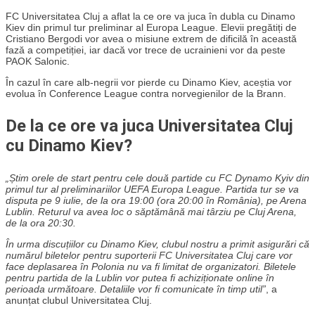
FC Universitatea Cluj a aflat la ce ore va juca în dubla cu Dinamo
Kiev din primul tur preliminar al Europa League. Elevii pregătiți de
Cristiano Bergodi vor avea o misiune extrem de dificilă în această
fază a competiției, iar dacă vor trece de ucrainieni vor da peste
PAOK Salonic.
În cazul în care alb-negrii vor pierde cu Dinamo Kiev, aceștia vor
evolua în Conference League contra norvegienilor de la Brann.
De la ce ore va juca Universitatea Cluj
cu Dinamo Kiev?
„Știm orele de start pentru cele două partide cu FC Dynamo Kyiv din
primul tur al preliminariilor UEFA Europa League. Partida tur se va
disputa pe 9 iulie, de la ora 19:00 (ora 20:00 în România), pe Arena
Lublin. Returul va avea loc o săptămână mai târziu pe Cluj Arena,
de la ora 20:30.
În urma discuțiilor cu Dinamo Kiev, clubul nostru a primit asigurări că
numărul biletelor pentru suporterii FC Universitatea Cluj care vor
face deplasarea în Polonia nu va fi limitat de organizatori. Biletele
pentru partida de la Lublin vor putea fi achiziționate online în
perioada următoare. Detaliile vor fi comunicate în timp util”
, a
anunțat clubul Universitatea Cluj.