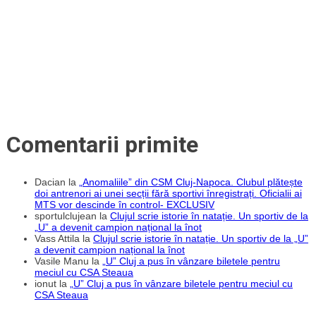
Comentarii primite
Dacian
la
„Anomaliile” din CSM Cluj-Napoca. Clubul plătește
doi antrenori ai unei secții fără sportivi înregistrați. Oficialii ai
MTS vor descinde în control- EXCLUSIV
sportulclujean
la
Clujul scrie istorie în natație. Un sportiv de la
„U” a devenit campion național la înot
Vass Attila
la
Clujul scrie istorie în natație. Un sportiv de la „U”
a devenit campion național la înot
Vasile Manu
la
„U” Cluj a pus în vânzare biletele pentru
meciul cu CSA Steaua
ionut
la
„U” Cluj a pus în vânzare biletele pentru meciul cu
CSA Steaua