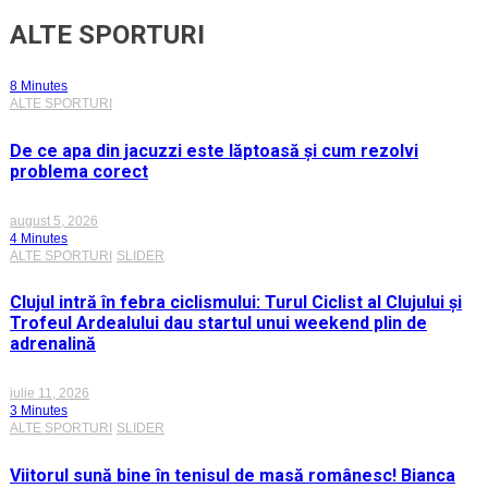
ALTE SPORTURI
8 Minutes
ALTE SPORTURI
De ce apa din jacuzzi este lăptoasă și cum rezolvi
problema corect
august 5, 2026
4 Minutes
ALTE SPORTURI
SLIDER
Clujul intră în febra ciclismului: Turul Ciclist al Clujului și
Trofeul Ardealului dau startul unui weekend plin de
adrenalină
iulie 11, 2026
3 Minutes
ALTE SPORTURI
SLIDER
Viitorul sună bine în tenisul de masă românesc! Bianca