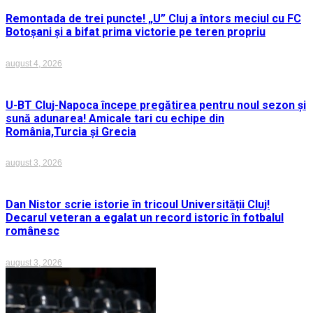
Remontada de trei puncte! „U” Cluj a întors meciul cu FC
Botoșani și a bifat prima victorie pe teren propriu
august 4, 2026
U-BT Cluj-Napoca începe pregătirea pentru noul sezon și
sună adunarea! Amicale tari cu echipe din
România,Turcia și Grecia
august 3, 2026
Dan Nistor scrie istorie în tricoul Universității Cluj!
Decarul veteran a egalat un record istoric în fotbalul
românesc
august 3, 2026