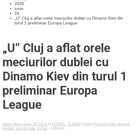
2026
iunie
24
„U” Cluj a aflat orele meciurilor dublei cu Dinamo Kiev din
turul 1 preliminar Europa League
„U” Cluj a aflat orele
meciurilor dublei cu
Dinamo Kiev din turul 1
preliminar Europa
League
Vasile Manu
iunie 24, 2026
in
FOTBAL
,
SLIDER
Tagged
Dinamo Kiev
,
europa
league
,
sepcile rosii
,
U Cluj
- 1 Minute