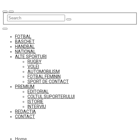
Skip
to
content
FOTBAL
BASCHET
HANDBAL
NATIONAL
ALTE SPORTURI
RUGBY
VOLEI
AUTOMOBILISM
FOTBAL FEMININ
SPORT DE CONTACT
PREMIUM
EDITORIAL
COLTUL SUPORTERULUI
ISTORIE
INTERVIU
REDACTIA
CONTACT
Home