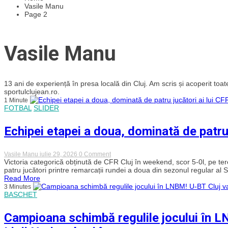
Vasile Manu
Page 2
Vasile Manu
13 ani de experiență în presa locală din Cluj. Am scris și acoperit toate 
sportulclujean.ro.
1 Minute
FOTBAL
SLIDER
Echipei etapei a doua, dominată de patru j
on
Vasile Manu
iulie 29, 2026
0 Comment
Echipei
Victoria categorică obținută de CFR Cluj în weekend, scor 5-0l, pe ter
etapei
patru jucători printre remarcații rundei a doua din sezonul regular al Su
a
Read More
doua,
3 Minutes
dominată
BASCHET
de
patru
jucători
Campioana schimbă regulile jocului în LNB
ai
lui