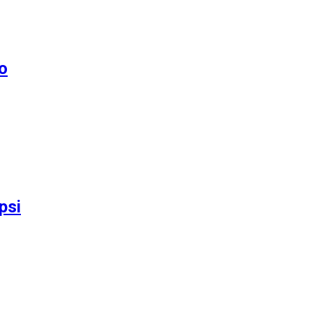
o
psi