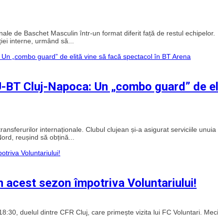
le de Baschet Masculin într-un format diferit față de restul echipelor.
iei interne, urmând să...
 U-BT Cluj-Napoca: Un „combo guard” de el
sferurilor internaționale. Clubul clujean și-a asigurat serviciile unuia
Nord, reușind să obțină...
n acest sezon împotriva Voluntariului!
8:30, duelul dintre CFR Cluj, care primește vizita lui FC Voluntari. Meci