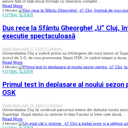
aduce față în față două formații cu obiective complet...
elită
vrea
Read More
vine
să
2 Minutes
să
obțină
FOTBAL
SLIDER
facă
prima
spectacol
victorie
în
din
Duș rece la Sfântu Gheorghe! „U” Cluj, 
BT
acest
Arena
sezon
execuție spectaculoasă
împotriva
Voluntariului!
on
Vasile Manu
iulie 27, 2026
0 Comment
Duș
Universitatea Cluj a suferit prima sa înfrângere din noul sezon al Super
rece
scorul de 1-0, de nou-promovata Sepsi OSK, în cadrul etapei a doua..
la
Read More
Sfântu
4 Minutes
Gheorghe!
FOTBAL
SLIDER
„U”
Cluj,
învinsă
Primul test în deplasare al noului sezon 
de
nou-
OSK
promovata
Sepsi
OSK
după
on
Vasile Manu
iulie 26, 2026
0 Comment
o
Primul
Universitatea Cluj își continuă parcursul intens din debutul noului sez
execuție
test
Superligii. După startul cu victorie în fața Farului și între cele două...
spectaculoasă
în
Read More
deplasare
4 Minutes
al
FOTBAL
SLIDER