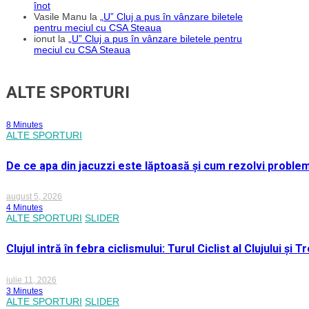
înot
Vasile Manu
la
„U” Cluj a pus în vânzare biletele
pentru meciul cu CSA Steaua
ionut
la
„U” Cluj a pus în vânzare biletele pentru
meciul cu CSA Steaua
ALTE SPORTURI
8 Minutes
ALTE SPORTURI
De ce apa din jacuzzi este lăptoasă și cum rezolvi proble
august 5, 2026
4 Minutes
ALTE SPORTURI
SLIDER
Clujul intră în febra ciclismului: Turul Ciclist al Clujului ș
iulie 11, 2026
3 Minutes
ALTE SPORTURI
SLIDER