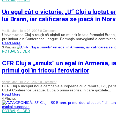
noului
sezon
pentru
Un egal cât o victorie. „U” Cluj a luptat 
„U”
Cluj,
lui Brann, iar calificarea se joacă în Nor
la
Sfântu
Gheorghe,
cu
on
Vasile Manu
iulie 23, 2026
0 Comment
Sepsi
Un
Universitatea Cluj a reușit să obțină un muncit în fața formației Brann
OSK
egal
preliminar din Conference League. Formația norvegiană a controlat aut
cât
Read More
o
3 Minutes
victorie.
FOTBAL
SLIDER
„U”
Cluj
a
CFR Cluj a „smuls” un egal în Armenia, iar
luptat
eroic
primul gol în tricoul feroviarilor
și
a
obținut
un
on
Vasile Manu
iulie 23, 2026
0 Comment
egal
CFR
CFR Cluj a început noua campanie europeană cu o remiză, 1-1, pe teren
nesperat
Cluj
UEFA Conference League. După o primă repriză în care gazdele...
împotriva
a
Read More
lui
„smuls”
4 Minutes
Brann,
un
iar
egal
calificarea
în
se
FOTBAL
SLIDER
Armenia,
joacă
iar