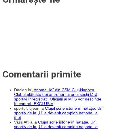
articole
duelului
din
Armenia:
„Va
fi
greu,
dar
vrem
un
rezultat
pozitiv”
Comentarii primite
Dacian
la
„Anomaliile” din CSM Cluj-Napoca.
Clubul plătește doi antrenori ai unei secții fără
sportivi înregistrați. Oficialii ai MTS vor descinde
în control- EXCLUSIV
sportulclujean
la
Clujul scrie istorie în natație. Un
sportiv de la „U” a devenit campion național la
înot
Vass Attila
la
Clujul scrie istorie în natație. Un
sportiv de la „U” a devenit campion național la