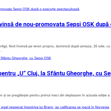
învinsă de nou-promovata Sepsi OSK după 
ligii, fiind învinsă pe teren propriu, duminică după-amiaza, 26 iulie, cu
..
pentru „U” Cluj, la Sfântu Gheorghe, cu Se
on și se pregătește pentru primul meci din deplasare în actuala ediție a