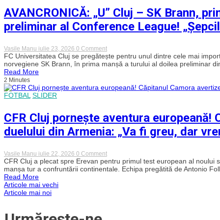
în
calificarea
AVANCRONICĂ: „U” Cluj – SK Brann, primul
Norvegia
se
joacă
preliminar al Conference League! „Șepcil
în
Gruia!
Șfaiț,
la
on
Vasile Manu
iulie 23, 2026
0 Comment
primul
AVANCRONICĂ:
FC Universitatea Cluj se pregătește pentru unul dintre cele mai importa
gol
„U”
norvegiene SK Brann, în prima manșă a turului al doilea preliminar din
în
Cluj
Read More
tricoul
–
feroviarilor
2 Minutes
SK
Brann,
FOTBAL
SLIDER
primul
duel
al
CFR Cluj pornește aventura europeană! 
„dublei”
din
duelului din Armenia: „Va fi greu, dar vre
turul
al
doilea
preliminar
on
Vasile Manu
iulie 22, 2026
0 Comment
al
CFR
CFR Cluj a plecat spre Erevan pentru primul test european al noului 
Conference
Cluj
manșa tur a confruntării continentale. Echipa pregătită de Antonio Fo
League!
pornește
Read More
„Șepcile
aventura
Navigare
Articole mai vechi
Roșii”
europeană!
Articole mai noi
încep
Căpitanul
un
Camora
în
nou
avertizează
capitol
Urmărește-ne
înaintea
european