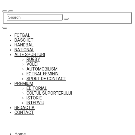
Skip
to
content
FOTBAL
BASCHET
HANDBAL
NATIONAL
ALTE SPORTURI
RUGBY
VOLEI
AUTOMOBILISM
FOTBAL FEMININ
SPORT DE CONTACT
PREMIUM
EDITORIAL
COLTUL SUPORTERULUI
ISTORIE
INTERVIU
REDACTIA
CONTACT
Home