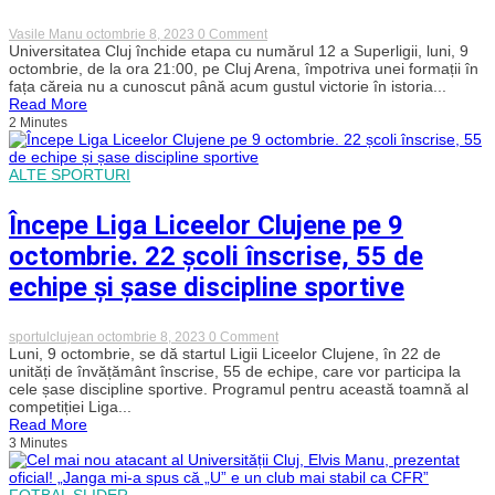
on
Vasile Manu
octombrie 8, 2023
0 Comment
„U”
Universitatea Cluj închide etapa cu numărul 12 a Superligii, luni, 9
Cluj
octombrie, de la ora 21:00, pe Cluj Arena, împotriva unei formații în
vrea
fața căreia nu a cunoscut până acum gustul victorie în istoria...
să
Read More
„spargă”
2 Minutes
„complexul”
Sepsi
și
să
ALTE SPORTURI
obțină
prima
Începe Liga Liceelor Clujene pe 9
victorie
din
octombrie. 22 școli înscrise, 55 de
istoria
confruntărilor
echipe și șase discipline sportive
directe
on
sportulclujean
octombrie 8, 2023
0 Comment
Începe
Luni, 9 octombrie, se dă startul Ligii Liceelor Clujene, în 22 de
Liga
unități de învățământ înscrise, 55 de echipe, care vor participa la
Liceelor
cele șase discipline sportive. Programul pentru această toamnă al
Clujene
competiției Liga...
pe
Read More
9
3 Minutes
octombrie.
22
școli
înscrise,
FOTBAL
SLIDER