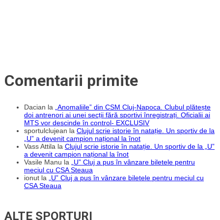
Comentarii primite
Dacian
la
„Anomaliile” din CSM Cluj-Napoca. Clubul plătește
doi antrenori ai unei secții fără sportivi înregistrați. Oficialii ai
MTS vor descinde în control- EXCLUSIV
sportulclujean
la
Clujul scrie istorie în natație. Un sportiv de la
„U” a devenit campion național la înot
Vass Attila
la
Clujul scrie istorie în natație. Un sportiv de la „U”
a devenit campion național la înot
Vasile Manu
la
„U” Cluj a pus în vânzare biletele pentru
meciul cu CSA Steaua
ionut
la
„U” Cluj a pus în vânzare biletele pentru meciul cu
CSA Steaua
ALTE SPORTURI