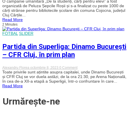
Fanii
O campanie umanitară „De la studenți, cărți pentru elevi” a fost
club
lui
organizată de Peluza Șepcile Roșii și s-a finalizat cu peste 1000 de
mai
„U”
stabil
cărți strânse pentru bibliotecile școlare din comuna Cojocna, județul
Cluj
ca
Cluj Cărțile...
au
CFR”
Read More
adunat
2 Minutes
peste
1000
de
FOTBAL
SLIDER
cărți
pentru
Partida din Superliga: Dinamo București
elevii
comunei
– CFR Cluj, în prim plan
Cojocna
on
Alexandru Florea
octombrie 8, 2023
0 Comment
Partida
Toate privirile sunt ațintite asupra capitalei, unde Dinamo București
din
și CFR Cluj se vor duela astăzi, de la ora 21:30, pe Arena Națională,
Superliga:
în cea de-a XII-a etapă a Superligii, într-o confruntare în care...
Dinamo
Read More
București
–
CFR
Urmărește-ne
Cluj,
în
prim
plan