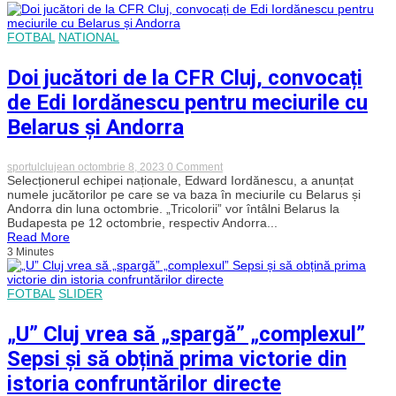
punctele
într-
un
FOTBAL
NATIONAL
derby
tensionat
Doi jucători de la CFR Cluj, convocați
de Edi Iordănescu pentru meciurile cu
Belarus și Andorra
on
sportulclujean
octombrie 8, 2023
0 Comment
Doi
Selecționerul echipei naționale, Edward Iordănescu, a anunțat
jucători
numele jucătorilor pe care se va baza în meciurile cu Belarus și
de
Andorra din luna octombrie. „Tricolorii” vor întâlni Belarus la
la
Budapesta pe 12 octombrie, respectiv Andorra...
CFR
Read More
Cluj,
3 Minutes
convocați
de
Edi
Iordănescu
FOTBAL
SLIDER
pentru
meciurile
cu
„U” Cluj vrea să „spargă” „complexul”
Belarus
și
Sepsi și să obțină prima victorie din
Andorra
istoria confruntărilor directe