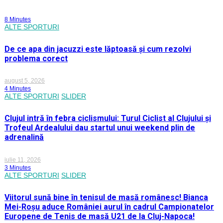
8 Minutes
ALTE SPORTURI
De ce apa din jacuzzi este lăptoasă și cum rezolvi
problema corect
august 5, 2026
4 Minutes
ALTE SPORTURI
SLIDER
Clujul intră în febra ciclismului: Turul Ciclist al Clujului și
Trofeul Ardealului dau startul unui weekend plin de
adrenalină
iulie 11, 2026
3 Minutes
ALTE SPORTURI
SLIDER
Viitorul sună bine în tenisul de masă românesc! Bianca
Mei-Roșu aduce României aurul în cadrul Campionatelor
Europene de Tenis de masă U21 de la Cluj-Napoca!