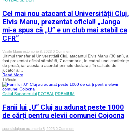
55
de
echipe
Cel mai nou atacant al Universității Cluj,
și
șase
Elvis Manu, prezentat oficial! „Janga
discipline
sportive
mi-a spus că „U” e un club mai stabil ca
CFR”
on
Vasile Manu
octombrie 8, 2023
0 Comment
Cel
Ultimul transfer al Universtității Cluj, atacantul Elvis Manu (30 ani), a
mai
fost prezentat oficial sâmbătă, 7 octombrie, în cadrul unei conferințe
nou
de presă, iar acesta a acordat primele declarații în calitate de
atacant
jucător al...
al
Read More
Universității
1 Minute
Cluj,
Elvis
Manu,
prezentat
Coltul Suporterului
FOTBAL
PREMIUM
oficial!
„Janga
mi-
Fanii lui „U” Cluj au adunat peste 1000
a
spus
de cărți pentru elevii comunei Cojocna
că
„U”
e
on
sportulclujean
octombrie 8, 2023
0 Comment
un