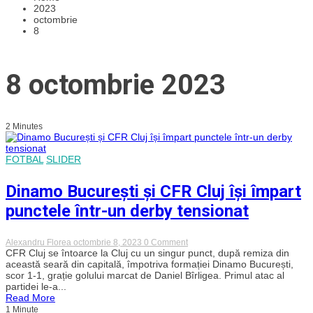
2023
octombrie
8
8 octombrie 2023
2 Minutes
FOTBAL
SLIDER
Dinamo București și CFR Cluj își împart
punctele într-un derby tensionat
on
Alexandru Florea
octombrie 8, 2023
0 Comment
Dinamo
CFR Cluj se întoarce la Cluj cu un singur punct, după remiza din
București
această seară din capitală, împotriva formației Dinamo București,
și
scor 1-1, grație golului marcat de Daniel Bîrligea. Primul atac al
CFR
partidei le-a...
Cluj
Read More
își
1 Minute
împart