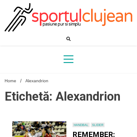
Skip
to
content
Home
Alexandrion
Etichetă: Alexandrion
HANDBAL
SLIDER
REMEMBER: