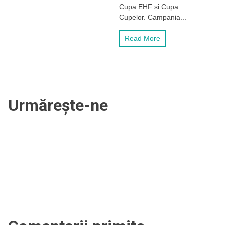
sezoane
Cupa EHF și Cupa
în
Cupelor. Campania...
cupele
europene
Read More
(IV)
Urmărește-ne