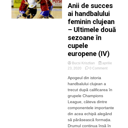
Anii de succes
ai handbalului
feminin clujean
– Ultimele două
sezoane în
cupele
europene (IV)
Bucsi Krisztian
aprilie
on
23, 2020
0 Comment
REMEMBER:
Apogeul din istoria
Anii
handbalului clujean a
de
succes
trecut după calificarea în
ai
grupele Champions
handbalului
League, câteva dintre
feminin
componentele importante
clujean
din acea echipă alegând
–
să părăsească formația.
Ultimele
două
Drumul continua însă în