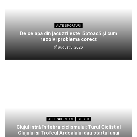
ALTE SPORTURI
De ce apa din jacuzzi este lăptoasă și cum
rezolvi problema corect
august 5, 2026
ALTE SPORTURI
SLIDER
Clujul intră în febra ciclismului: Turul Ciclist al
Clujului și Trofeul Ardealului dau startul unui