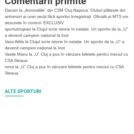
Comentarii primite
Dacian
la
„Anomaliile” din CSM Cluj-Napoca. Clubul plătește doi
antrenori ai unei secții fără sportivi înregistrați. Oficialii ai MTS vor
descinde în control- EXCLUSIV
sportulclujean
la
Clujul scrie istorie în natație. Un sportiv de la „U”
a devenit campion național la înot
Vass Attila
la
Clujul scrie istorie în natație. Un sportiv de la „U” a
devenit campion național la înot
Vasile Manu
la
„U” Cluj a pus în vânzare biletele pentru meciul cu
CSA Steaua
ionut
la
„U” Cluj a pus în vânzare biletele pentru meciul cu CSA
Steaua
ALTE SPORTURI