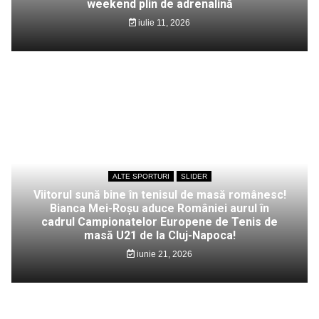
weekend plin de adrenalină
iulie 11, 2026
ALTE SPORTURI
SLIDER
Viitorul sună bine în tenisul de masă românesc!
Bianca Mei-Roșu aduce României aurul în
cadrul Campionatelor Europene de Tenis de
masă U21 de la Cluj-Napoca!
iunie 21, 2026