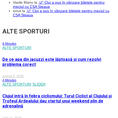
Vasile Manu
la
„U” Cluj a pus în vânzare biletele pentru
meciul cu CSA Steaua
ionut
la
„U” Cluj a pus în vânzare biletele pentru meciul cu
CSA Steaua
ALTE SPORTURI
8 Minutes
ALTE SPORTURI
De ce apa din jacuzzi este lăptoasă și cum rezolvi
problema corect
august 5, 2026
4 Minutes
ALTE SPORTURI
SLIDER
Clujul intră în febra ciclismului: Turul Ciclist al Clujului și
Trofeul Ardealului dau startul unui weekend plin de
adrenalină
iulie 11, 2026