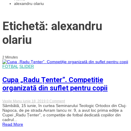
alexandru olariu
Etichetă: alexandru
olariu
2 Minutes
FOTBAL
SLIDER
Cupa „Radu Țenter”. Competiție
organizată din suflet pentru copii
on
Vasile Manu
iunie 18, 2019
0 Comment
Cupa
Sâmbătă, 15 iunie, în curtea Seminarului Teologic Ortodox din Cluj-
„Radu
Napoca, de pe strada Avram Iancu nr. 9, a avut loc prima ediție a
Țenter”.
Cupei „Radu Țenter”, o competiție de fotbal dedicată copiilor din
Competiție
cadrul...
organizată
Read More
din
suflet