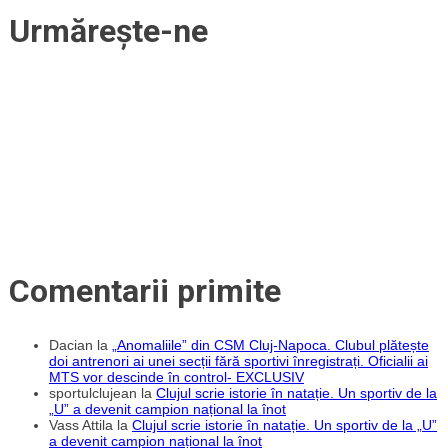
pentru
Urmărește-ne
copii
Comentarii primite
Dacian
la
„Anomaliile” din CSM Cluj-Napoca. Clubul plătește
doi antrenori ai unei secții fără sportivi înregistrați. Oficialii ai
MTS vor descinde în control- EXCLUSIV
sportulclujean
la
Clujul scrie istorie în natație. Un sportiv de la
„U” a devenit campion național la înot
Vass Attila
la
Clujul scrie istorie în natație. Un sportiv de la „U”
a devenit campion național la înot