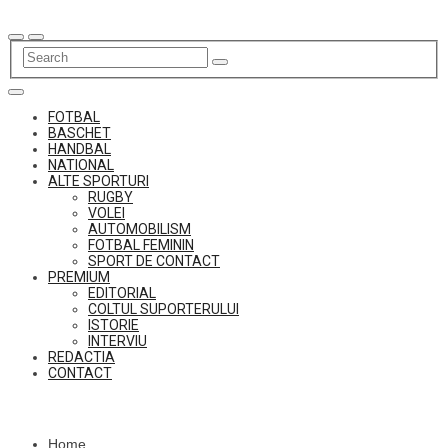
Skip
to
content
FOTBAL
BASCHET
HANDBAL
NATIONAL
ALTE SPORTURI
RUGBY
VOLEI
AUTOMOBILISM
FOTBAL FEMININ
SPORT DE CONTACT
PREMIUM
EDITORIAL
COLTUL SUPORTERULUI
ISTORIE
INTERVIU
REDACTIA
CONTACT
Home