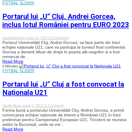
cu
FOTBAL
SLIDER
Craiova
Portarul lui „U” Cluj, Andrei Gorcea,
inclus lotul României pentru EURO 2023
on
sportulclujean
iunie 16, 2023
0 Comment
Portarul
Portarul Universității Cluj, Andrei Gorcea, va face parte din lotul
lui
echipei naționale U21, care va participa la turneul final continental.
„U”
Gorcea a devenit titluar de drept în poarta alb-negriilor și a fost
Cluj,
remarcat de...
Andrei
Read More
Gorcea,
0 Minutes
inclus
FOTBAL
SLIDER
lotul
României
pentru
Portarul lui „U” Cluj a fost convocat la
EURO
2023
Naționala U21
on
Vasile Manu
iunie 2, 2023
0 Comment
Portarul
Forma bună a portarului Universității Cluj, Andrei Gorcea, a primit
lui
convocarea echipei naționale de tineret a României U21 în lotul
„U”
preliminar pentru Campionatul European U21. Tricolorii se reunesc
Cluj
astăzi la București, unde se vor...
a
Read More
fost