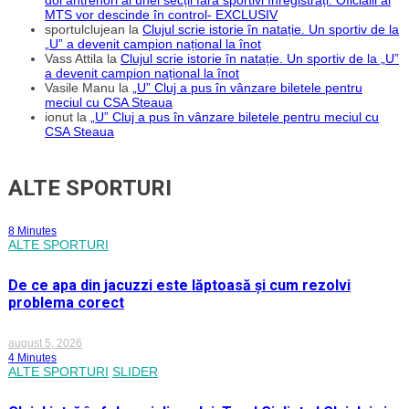
MTS vor descinde în control- EXCLUSIV
sportulclujean
la
Clujul scrie istorie în natație. Un sportiv de la
„U” a devenit campion național la înot
Vass Attila
la
Clujul scrie istorie în natație. Un sportiv de la „U”
a devenit campion național la înot
Vasile Manu
la
„U” Cluj a pus în vânzare biletele pentru
meciul cu CSA Steaua
ionut
la
„U” Cluj a pus în vânzare biletele pentru meciul cu
CSA Steaua
ALTE SPORTURI
8 Minutes
ALTE SPORTURI
De ce apa din jacuzzi este lăptoasă și cum rezolvi
problema corect
august 5, 2026
4 Minutes
ALTE SPORTURI
SLIDER