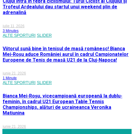
Clujul intră în febra ciclismului: Turul Ciclist al Clujului și
Trofeul Ardealului dau startul unui weekend plin de
adrenalină
iulie 11, 2026
3 Minutes
ALTE SPORTURI
SLIDER
Viitorul sună bine în tenisul de masă românesc! Bianca
Mei-Roșu aduce României aurul în cadrul Campionatelor
Europene de Tenis de masă U21 de la Cluj-Napoca!
iunie 21, 2026
1 Minute
ALTE SPORTURI
SLIDER
Bianca Mei-Roșu, vicecampioană europeană la dublu-
feminin, în cadrul U21 European Table Tennis
Championships, alături de ucraineanca Veronika
Matiunina
iunie 21, 2026