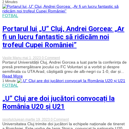
2 Minutes
convocat
la
Naționala
U21
FOTBAL
Portarul lui „U” Cluj, Andrei Gorcea: „Ar
fi un lucru fantastic să ridicăm noi
trofeul Cupei României”
on
Vasile Manu
mai 1, 2023
0 Comment
Portarul
Portarul Universității Cluj, Andrei Gorcea a luat parte la conferința de
lui
presă premergătoare jocului cu FC Voluntari și a vorbit și despre
„U”
semifinala cu UTA Arad, câștigată greu de alb-negri cu 1-0, dar și...
Cluj,
Read More
Andrei
1 Minute
Gorcea:
FOTBAL
„Ar
fi
un
„U” Cluj are doi jucători convocați la
lucru
fantastic
România U20 și U21
să
ridicăm
noi
trofeul
on
sportulclujean
martie 19, 2023
0 Comment
Cupei
„U”
Universitatea Cluj trimite doi jucători la echipele naționale de tineret
României”
Cluj
a României. Este vorba de Ianis Stoica, convocat la naționala U20,