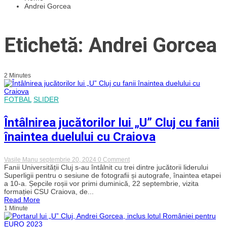
Andrei Gorcea
Etichetă: Andrei Gorcea
2 Minutes
FOTBAL
SLIDER
Întâlnirea jucătorilor lui „U” Cluj cu fanii
înaintea duelului cu Craiova
on
Vasile Manu
septembrie 20, 2024
0 Comment
Întâlnirea
Fanii Universității Cluj s-au întâlnit cu trei dintre jucătorii liderului
jucătorilor
Superligii pentru o sesiune de fotografii și autografe, înaintea etapei
lui
a 10-a. Șepcile roșii vor primi duminică, 22 septembrie, vizita
„U”
formației CSU Craiova, de...
Cluj
Read More
cu
1 Minute
fanii
înaintea
duelului