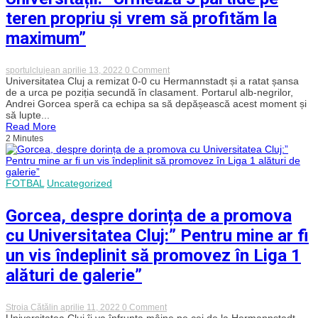
teren propriu și vrem să profităm la
maximum”
on
sportulclujean
aprilie 13, 2022
0 Comment
Andrei
Universitatea Cluj a remizat 0-0 cu Hermannstadt și a ratat șansa
Gorcea
de a urca pe poziția secundă în clasament. Portarul alb-negrilor,
speră
Andrei Gorcea speră ca echipa sa să depășească acest moment și
la
să lupte...
o
Read More
revenire
2 Minutes
a
Universității:”
Urmează
3
partide
FOTBAL
Uncategorized
pe
teren
propriu
Gorcea, despre dorința de a promova
și
vrem
cu Universitatea Cluj:” Pentru mine ar fi
să
profităm
un vis îndeplinit să promovez în Liga 1
la
maximum”
alături de galerie”
on
Stroia Cătălin
aprilie 11, 2022
0 Comment
Gorcea,
Universitatea Cluj îi va înfrunta mâine pe cei de la Hermannstadt,