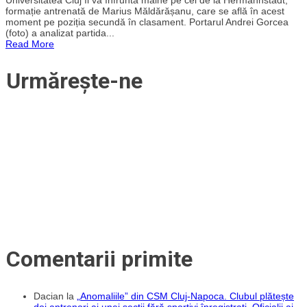
despre
formație antrenată de Marius Măldărășanu, care se află în acest
dorința
moment pe poziția secundă în clasament. Portarul Andrei Gorcea
de
(foto) a analizat partida...
a
Read More
promova
cu
Universitatea
Urmărește-ne
Cluj:”
Pentru
mine
ar
fi
un
vis
îndeplinit
să
promovez
în
Liga
1
alături
de
galerie”
Comentarii primite
Dacian
la
„Anomaliile” din CSM Cluj-Napoca. Clubul plătește
doi antrenori ai unei secții fără sportivi înregistrați. Oficialii ai