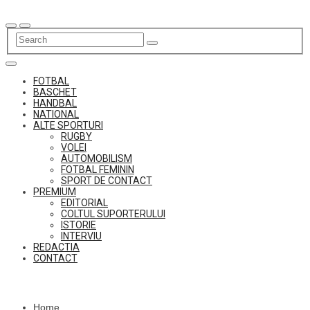
Skip
to
content
FOTBAL
BASCHET
HANDBAL
NATIONAL
ALTE SPORTURI
RUGBY
VOLEI
AUTOMOBILISM
FOTBAL FEMININ
SPORT DE CONTACT
PREMIUM
EDITORIAL
COLTUL SUPORTERULUI
ISTORIE
INTERVIU
REDACTIA
CONTACT
Home