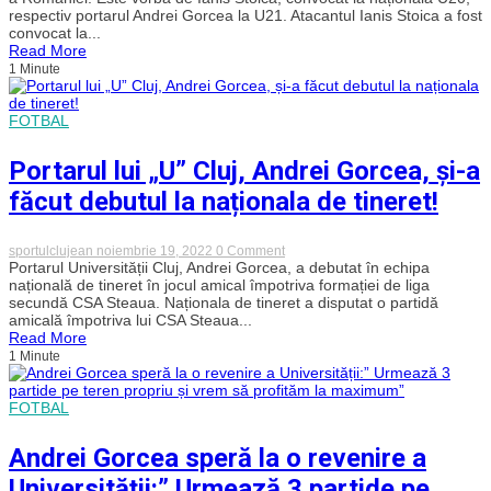
are
respectiv portarul Andrei Gorcea la U21. Atacantul Ianis Stoica a fost
doi
convocat la...
jucători
Read More
convocați
1 Minute
la
România
U20
și
FOTBAL
U21
Portarul lui „U” Cluj, Andrei Gorcea, și-a
făcut debutul la naționala de tineret!
on
sportulclujean
noiembrie 19, 2022
0 Comment
Portarul
Portarul Universității Cluj, Andrei Gorcea, a debutat în echipa
lui
națională de tineret în jocul amical împotriva formației de liga
„U”
secundă CSA Steaua. Naționala de tineret a disputat o partidă
Cluj,
amicală împotriva lui CSA Steaua...
Andrei
Read More
Gorcea,
1 Minute
și-
a
făcut
debutul
FOTBAL
la
naționala
de
Andrei Gorcea speră la o revenire a
tineret!
Universității:” Urmează 3 partide pe