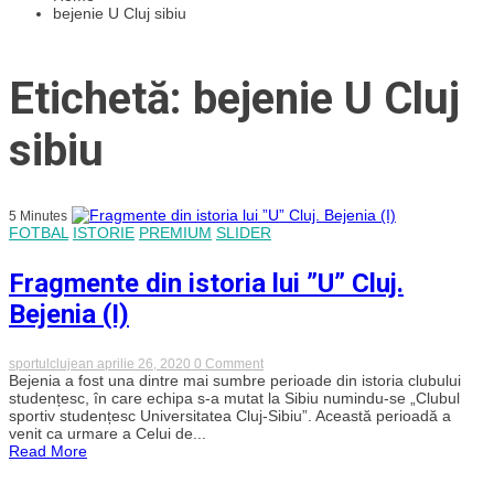
bejenie U Cluj sibiu
Etichetă: bejenie U Cluj
sibiu
5 Minutes
FOTBAL
ISTORIE
PREMIUM
SLIDER
Fragmente din istoria lui ”U” Cluj.
Bejenia (I)
on
sportulclujean
aprilie 26, 2020
0 Comment
Fragmente
Bejenia a fost una dintre mai sumbre perioade din istoria clubului
din
studențesc, în care echipa s-a mutat la Sibiu numindu-se „Clubul
istoria
sportiv studențesc Universitatea Cluj-Sibiu”. Această perioadă a
lui
venit ca urmare a Celui de...
”U”
Read More
Cluj.
Bejenia
(I)