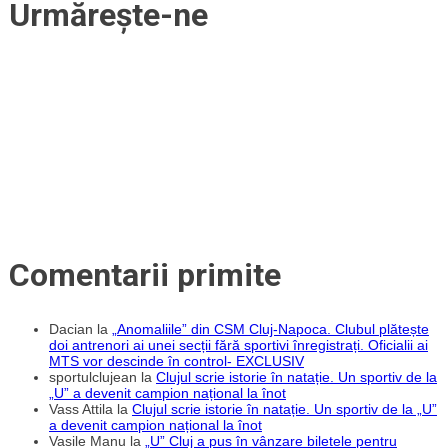
Urmărește-ne
Comentarii primite
Dacian
la
„Anomaliile” din CSM Cluj-Napoca. Clubul plătește
doi antrenori ai unei secții fără sportivi înregistrați. Oficialii ai
MTS vor descinde în control- EXCLUSIV
sportulclujean
la
Clujul scrie istorie în natație. Un sportiv de la
„U” a devenit campion național la înot
Vass Attila
la
Clujul scrie istorie în natație. Un sportiv de la „U”
a devenit campion național la înot
Vasile Manu
la
„U” Cluj a pus în vânzare biletele pentru