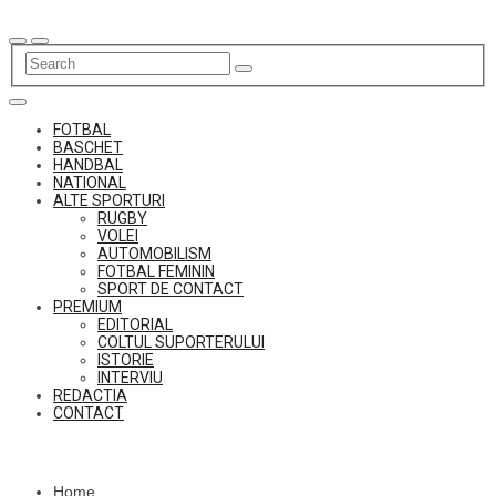
Skip
to
content
FOTBAL
BASCHET
HANDBAL
NATIONAL
ALTE SPORTURI
RUGBY
VOLEI
AUTOMOBILISM
FOTBAL FEMININ
SPORT DE CONTACT
PREMIUM
EDITORIAL
COLTUL SUPORTERULUI
ISTORIE
INTERVIU
REDACTIA
CONTACT
Home