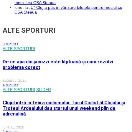
meciul cu CSA Steaua
ionut
la
„U” Cluj a pus în vânzare biletele pentru meciul cu
CSA Steaua
ALTE SPORTURI
8 Minutes
ALTE SPORTURI
De ce apa din jacuzzi este lăptoasă și cum rezolvi
problema corect
august 5, 2026
4 Minutes
ALTE SPORTURI
SLIDER
Clujul intră în febra ciclismului: Turul Ciclist al Clujului și
Trofeul Ardealului dau startul unui weekend plin de
adrenalină
iulie 11, 2026
3 Minutes