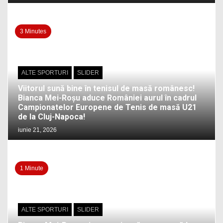
3 Minutes
ALTE SPORTURI
SLIDER
Viitorul sună bine în tenisul de masă românesc!
Bianca Mei-Roșu aduce României aurul în cadrul
Campionatelor Europene de Tenis de masă U21
de la Cluj-Napoca!
iunie 21, 2026
1 Minute
ALTE SPORTURI
SLIDER