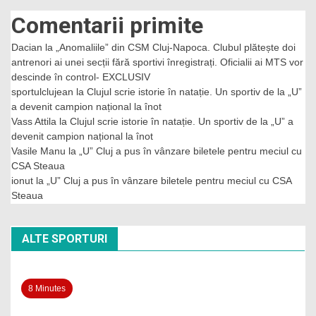
Comentarii primite
Dacian
la
„Anomaliile” din CSM Cluj-Napoca. Clubul plătește doi
antrenori ai unei secții fără sportivi înregistrați. Oficialii ai MTS vor
descinde în control- EXCLUSIV
sportulclujean
la
Clujul scrie istorie în natație. Un sportiv de la „U”
a devenit campion național la înot
Vass Attila
la
Clujul scrie istorie în natație. Un sportiv de la „U” a
devenit campion național la înot
Vasile Manu
la
„U” Cluj a pus în vânzare biletele pentru meciul cu
CSA Steaua
ionut
la
„U” Cluj a pus în vânzare biletele pentru meciul cu CSA
Steaua
ALTE SPORTURI
8 Minutes