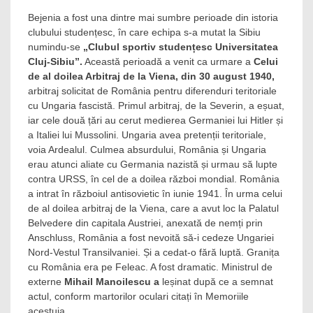
Bejenia a fost una dintre mai sumbre perioade din istoria
clubului studențesc, în care echipa s-a mutat la Sibiu
numindu-se
„Clubul sportiv studențesc Universitatea
Cluj-Sibiu”.
Această perioadă a venit ca urmare a
Celui
de al doilea Arbitraj de la Viena, din 30 august 1940,
arbitraj solicitat de România pentru diferenduri teritoriale
cu Ungaria fascistă. Primul arbitraj, de la Severin, a eșuat,
iar cele două țări au cerut medierea Germaniei lui Hitler și
a Italiei lui Mussolini. Ungaria avea pretenții teritoriale,
voia Ardealul. Culmea absurdului, România și Ungaria
erau atunci aliate cu Germania nazistă și urmau să lupte
contra URSS, în cel de a doilea război mondial. România
a intrat în războiul antisovietic în iunie 1941. În urma celui
de al doilea arbitraj de la Viena, care a avut loc la Palatul
Belvedere din capitala Austriei, anexată de nemți prin
Anschluss, România a fost nevoită să-i cedeze Ungariei
Nord-Vestul Transilvaniei. Și a cedat-o fără luptă. Granița
cu România era pe Feleac. A fost dramatic. Ministrul de
externe
Mihail Manoilescu a
leșinat după ce a semnat
actul, conform martorilor oculari citați în Memoriile
acestuia.