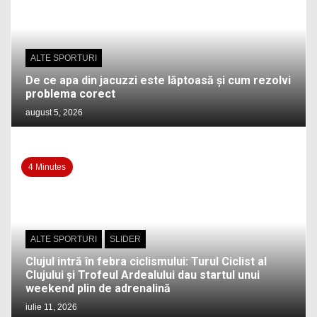
ALTE SPORTURI
De ce apa din jacuzzi este lăptoasă și cum rezolvi
problema corect
august 5, 2026
4 Minutes
ALTE SPORTURI
SLIDER
Clujul intră în febra ciclismului: Turul Ciclist al
Clujului și Trofeul Ardealului dau startul unui
weekend plin de adrenalină
iulie 11, 2026